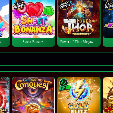
s
Sweet Bonanza
Power of Thor Megaways