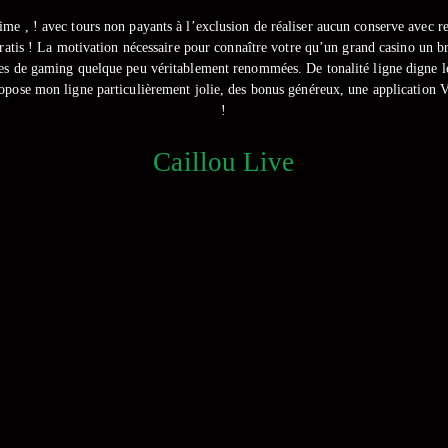
prime , ! avec tours non payants à l’exclusion de réaliser aucun conserve avec re
ratis ! La motivation nécessaire pour connaître votre qu’un grand casino un bri
es de gaming quelque peu véritablement renommées. De tonalité ligne digne l
 propose mon ligne particulièrement jolie, des bonus généreux, une application 
!
Caillou Live