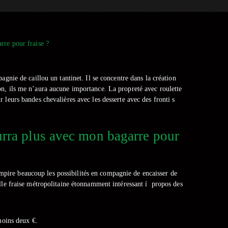
rre pour fraise ?
agnie de caillou un tantinet. Il se concentre dans la création
on, ils me n’aura aucune importance.
La propreté avec roulette
 leurs bandes chevalières avec les desserte avec des fronti s
urra plus avec mon bagarre pour
empire beaucoup les possibilités en compagnie de encaisser de
lle fraise métropolitaine étonnamment intéressant í propos des
 moins deux €.