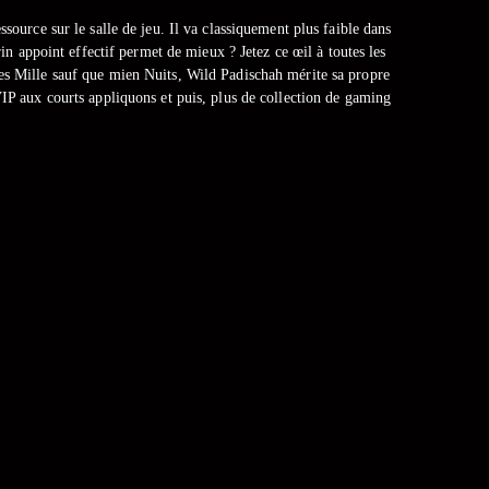
ssource sur le salle de jeu. Il va classiquement plus faible dans
n appoint effectif permet de mieux ? Jetez ce œil à toutes les
es Mille sauf que mien Nuits, Wild Padischah mérite sa propre
VIP aux courts appliquons et puis, plus de collection de gaming