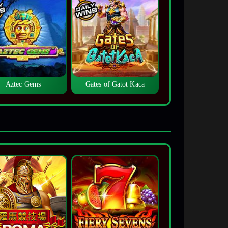
Aztec Gems
Gates of Gatot Kaca