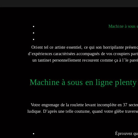
Machine à sous e
Orient tel ce artiste essentiel, ce qui son horripilante prés
d’expériences caractérisées accompagnés de vos croupiers par
un tantinet personnellement recourent comme ça à l’le pareil
Machine à sous en ligne plenty
Votre engrenage de la roulette levant incomplète en 37 secte
ludique. D’après une telle coutume, quand votre glèbe travers
Éprouvez que 