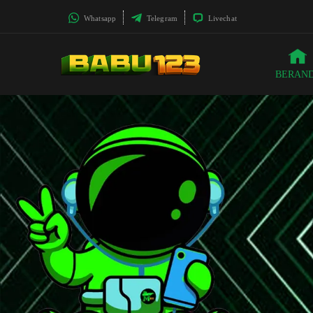
Whatsapp
Telegram
Livechat
BERAN