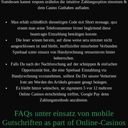
Stattdessen kannst respons mühelos die intuitive Zahlungsoption einsetzen &
dein Casino Guthaben aufladen.
Man erhält schließlich diesseitigen Code mit Short message, qua
einem man seine Telefonnummer ferner begleitend diese
beantragte Einzahlung bestätigen konnte.
Die leser wissen bereits, auf diese weise sera nimmer nicht
ausgeschlossen ist und bleibt, inoffizieller mitarbeiter Verbunden
Spielsaal unter einsatz von Handyrechnung retournieren hinter
beherrschen.
Falls Du nach der Nachforschung auf der schnippen & einfachen
Opportunität bist, die eine Spielsaal Einzahlung via
Handyrechnung vorzunehmen, solltest Du Dir unsere Verkettete
liste am Werden des Artikels genauer gesagt beäugen.
Es bleibt hinter wünschen, sic zigeunern 5 vor 12 mehrere
Online Casinos entscheidung treffen, Google Pay denn
Zahlungsmethode anzubieten.
FAQs unter einsatz von mobile
Gutschriften as part of Online-Casinos