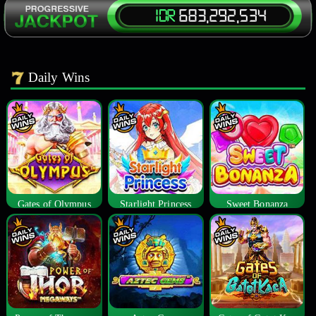
Daily Wins
Gates of Olympus
Starlight Princess
Sweet Bonanza