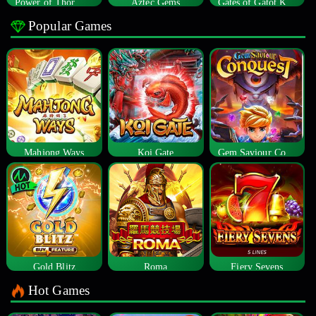
Power of Thor Megaways
Aztec Gems
Gates of Gatot Kaca
Popular Games
Mahjong Ways
Koi Gate
Gem Saviour Conquest
Gold Blitz
Roma
Fiery Sevens
Hot Games