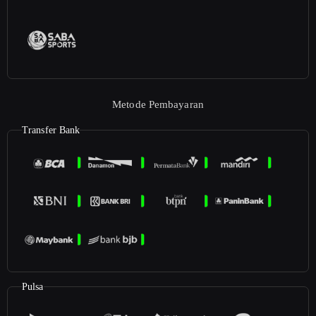
Metode Pembayaran
Transfer Bank
Pulsa