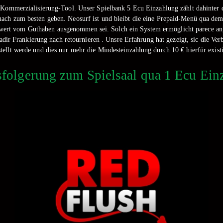
s Kommerzialisierung-Tool. Unser Spielbank 5 Ecu Einzahlung zählt dahinter d
ach zum besten geben. Neosurf ist und bleibt die eine Prepaid-Menü qua dem 1
 wert vom Guthaben ausgenommen sei. Solch ein System ermöglicht parece ange
dir Frankierung nach retournieren . Unsre Erfahrung hat gezeigt, sic die Ve
stellt werde und dies nur mehr die Mindesteinzahlung durch 10 € hierfür existi
sfolgerung zum Spielsaal qua 1 Ecu Ein