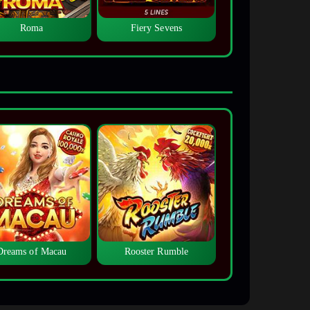
Roma
Fiery Sevens
Dreams of Macau
Rooster Rumble