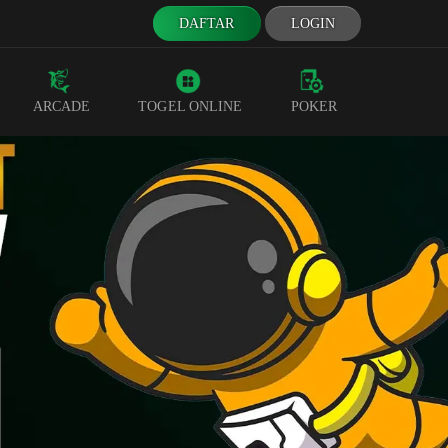
DAFTAR
LOGIN
ARCADE
TOGEL ONLINE
POKER