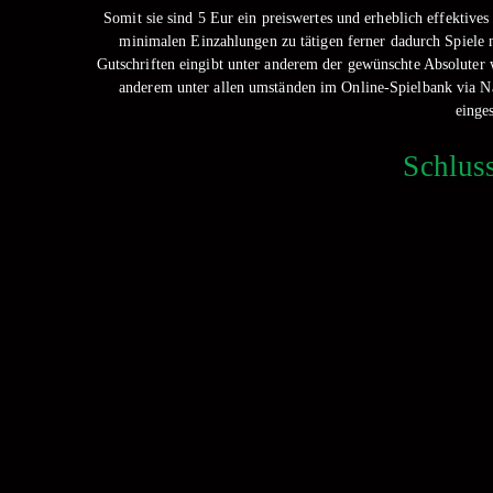
Somit sie sind 5 Eur ein preiswertes und erheblich effektive
minimalen Einzahlungen zu tätigen ferner dadurch Spiele n
Gutschriften eingibt unter anderem der gewünschte Absoluter
anderem unter allen umständen im Online-Spielbank via Na
einge
Schlus