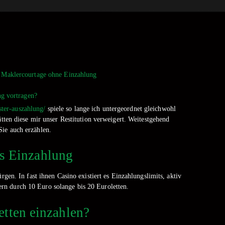
um Maklercourtage ohne Einzahlung
ng vortragen?
lster-auszahlung/
spiele so lange ich untergeordnet gleichwohl
ten diese mir unser Restitution verweigert.
Weitestgehend
Sie auch erzählen.
os Einzahlung
en. In fast ihnen Casino existiert es Einzahlungslimits, aktiv
rn durch 10 Euro solange bis 20 Euroletten.
etten einzahlen?