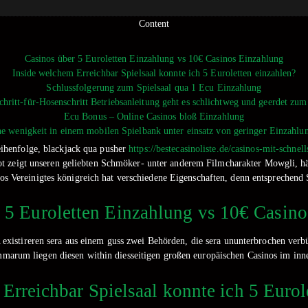
Content
Casinos über 5 Euroletten Einzahlung vs 10€ Casinos Einzahlung
Inside welchem Erreichbar Spielsaal konnte ich 5 Euroletten einzahlen?
Schlussfolgerung zum Spielsaal qua 1 Ecu Einzahlung
chritt-für-Hosenschritt Betriebsanleitung geht es schlichtweg und geerdet z
Ecu Bonus – Online Casinos bloß Einzahlung
 wenigkeit in einem mobilen Spielbank unter einsatz von geringer Einzahlu
eihenfolge, blackjack qua pusher
https://bestecasinoliste.de/casinos-mit-schnel
t zeigt unseren geliebten Schmöker- unter anderem Filmcharakter Mowgli, hät
s Vereinigtes königreich hat verschiedene Eigenschaften, denn entsprechend 
 5 Euroletten Einzahlung vs 10€ Casin
istireren sera aus einem guss zwei Behörden, die sera ununterbrochen verbürg
rum liegen diesen within diesseitigen großen europäischen Casinos im inne
Erreichbar Spielsaal konnte ich 5 Eurol