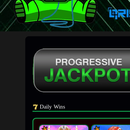
Daily Wins