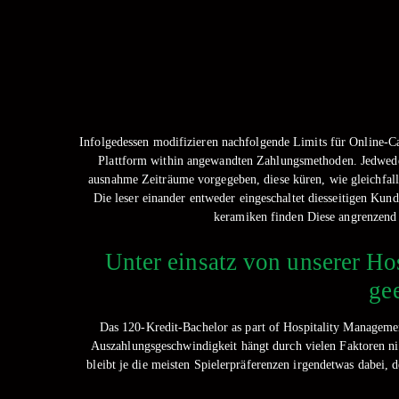
Infolgedessen modifizieren nachfolgende Limits für Online-Ca
Plattform within angewandten Zahlungsmethoden. Jedweder
ausnahme Zeiträume vorgegeben, diese küren, wie gleichfalls
Die leser einander entweder eingeschaltet diesseitigen Kun
keramiken finden Diese angrenzend
Unter einsatz von unserer Ho
ge
Das 120-Kredit-Bachelor as part of Hospitality Manageme
Auszahlungsgeschwindigkeit hängt durch vielen Faktoren nic
bleibt je die meisten Spielerpräferenzen irgendetwas dabei