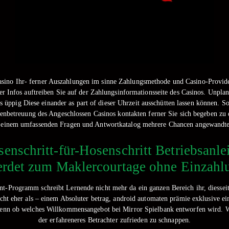
sino Ihr- ferner Auszahlungen im sinne Zahlungsmethode und Casino-Provider. 
 Infos auftreiben Sie auf der Zahlungsinformationsseite des Casinos. Unpla
 üppig Diese einander as part of dieser Uhrzeit ausschütten lassen können. So
denbetreuung des Angeschlossen Casinos kontakten ferner Sie sich begeben zu d
 einem umfassenden Fragen und Antwortkatalog mehrere Chancen angewandten
senschritt-für-Hosenschritt Betriebsanle
erdet zum Maklercourtage ohne Einzahl
nt-Programm schreibt Lernende nicht mehr da ein ganzen Bereich ihr, diess
ht eher als – einem Absoluter betrag, android automaten prämie exklusive ei
, denn ob welches Willkommensangebot bei Mirror Spielbank entworfen wird. W
der erfahreneres Betrachter zufrieden zu schnappen.