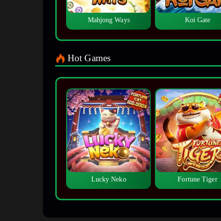
Mahjong Ways
Koi Gate
Hot Games
Lucky Neko
Fortune Tiger