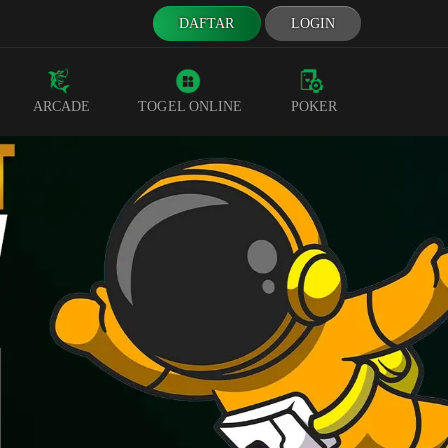
DAFTAR
LOGIN
ARCADE
TOGEL ONLINE
POKER