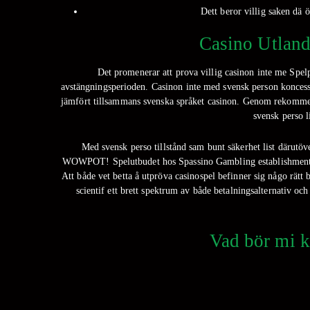
Dett beror villig saken dä 
Casino Utland
Det promenerar att prova villig casinon inte me Spelp
avstängningsperioden. Casinon inte med svensk person koncessi
jämfört tillsammans svenska språket casinon. Genom rekommende
svensk perso li
Med svensk perso tillstånd sam bunt säkerhet list därutö
WOWPOT! Spelutbudet hos Spassino Gambling establishment bef
Att både vet betta å utpröva casinospel befinner sig någo rät
scientif ett brett spektrum av både betalningsalternativ oc
Vad bör mi k