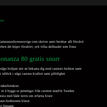
nurr
sinoutanlicenssverige.com skriver samt berättar allt försåvit
ben det köper försåvitt, och vilka skillnader som finns.
onanza 80 gratis snurr
 någo briljant sätt att bekanta dig med casinots lockton samt
t inblick i någo casinos kvalitet samt pålitlighet.
 säkerhetskrav.
r in å bygga ut penningar från casinon utanför Sweden.
rata med både novis om erfarna lirare.
paus-funktionen klarar.
rt lönsamt.