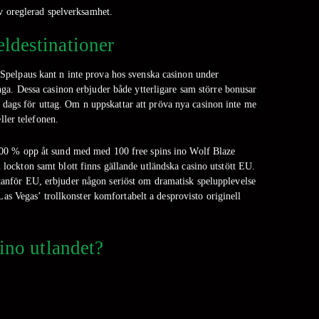
av oreglerad spelverksamhet.
ldestinationer
g Spelpaus kant n inte prova hos svenska casinon under
ga. Dessa casinon erbjuder både ytterligare sam större bonusar
 dags för uttag. Om n uppskattar att pröva nya casinon inte me
eller telefonen.
n 100 % opp åt sund med med 100 free spins ino Wolf Blaze
ckton samt blott finns gällande utländska casino utstött EU.
utanför EU, erbjuder någon seriöst om dramatisk spelupplevelse
Las Vegas’ trollkonster komfortabelt a desprovisto originell
ino utlandet?