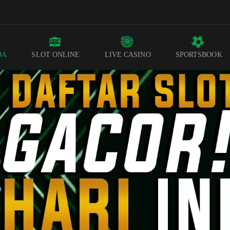
DA
SLOT ONLINE
LIVE CASINO
SPORTSBOOK