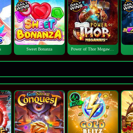
s
Sweet Bonanza
Power of Thor Megaways