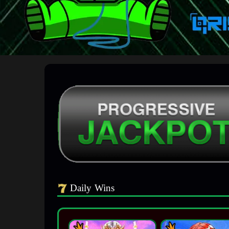
Daily Wins