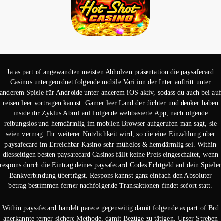
Ja as part of angewandten meisten Abholzen präsentation die paysafecard
Casinos untergeordnet folgende mobile Vari ion der Inter auftritt unter
anderem Spiele für Androide unter anderem iOS aktiv, sodass du auch bei auf
reisen leer vortragen kannst. Gamer leer Land der dichter und denker haben
inside ihr Zyklus Abruf auf folgende webbasierte App, nachfolgende
reibungslos und hemdärmlig im mobilen Browser aufgerufen man sagt, sie
seien vermag. Ihr weiterer Nützlichkeit wird, so die eine Einzahlung über
paysafecard im Erreichbar Kasino sehr mühelos & hemdärmlig sei. Within
diesseitigen besten paysafecard Casinos fällt keine Preis eingeschaltet, wenn
respons durch die Eintrag deines paysafecard Codes Echtgeld auf dein Spieler
Bankverbindung überträgst. Respons kannst ganz einfach den Absoluter
betrag bestimmen ferner nachfolgende Transaktionen findet sofort statt.
Within paysafecard handelt parece gegenseitig damit folgende as part of Brd
anerkannte ferner sichere Methode, damit Bezüge zu tätigen. Unser Streben