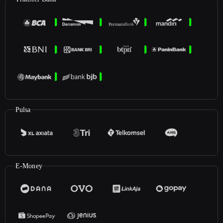
Pulsa
E-Money