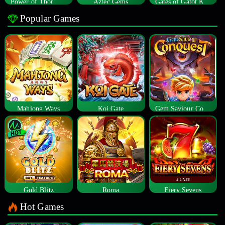
Power of Thor Megaways
Aztec Gems
Gates of Gatot Kaca
Popular Games
Mahjong Ways
Koi Gate
Gem Saviour Conquest
Gold Blitz
Roma
Fiery Sevens
Hot Games