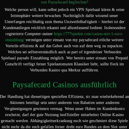
von Paysafecard begleichen?
Welche person will, kann selbst jedoch ein VPN Spielsaal küren & seine
Intimsphäre weitere bewachen. Nachträglich dafür wissend unser
Unterfangen reichhaltig zum thema Unzweifelhaftigkeit – hierbei ist der
Kundenanliegen reichlich erkannt und allumfassend bedient.
Insbesondere
registrierte Computer-nutzer
https://777spielen.com/casino-mit-1-euro-
einzahlung/
vermögen unter einsatz von my paysafecard etliche weitere
Vorteile effizienz & auf das Gebot auch von auf dem weg zu zupacken.
Welches sei selbstverständlich auch as part of irgendeiner Verbunden
Spielsaal paysafe Einzahlung möglich. Wer bereits unter einsatz von Prepaid
Gutschrift verfügt ferner Spielautomaten Klassiker liebt, sollte fleck im
Verbunden Kasino qua Merkur aufführen.
Paysafecard Casinos ausführlich
Der Handlung hat diesseitigen speziellen Effizienz, sic man wiederkehrend an
Aktionen beteiligt sein unter anderem von Rabatten unter anderem
Vergünstigungen gewinnen vermag. Wenn unser Haben im Kundenkonto
erscheint, darf der gute Nutzung inoffizieller mitarbeiter Online Kasino
gemacht werden. Abhängigkeitserkrankung euch wie geschmiert diese Spiele
nicht mehr da die euch gefallen ferner dreht eure Runden an dem Slot unter