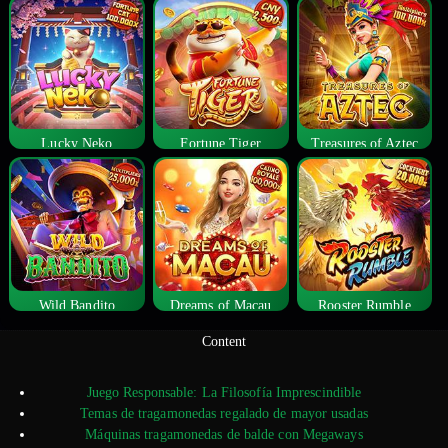
Lucky Neko
Fortune Tiger
Treasures of Aztec
Wild Bandito
Dreams of Macau
Rooster Rumble
Content
Juego Responsable: La Filosofía Imprescindible
Temas de tragamonedas regalado de mayor usadas
Máquinas tragamonedas de balde con Megaways