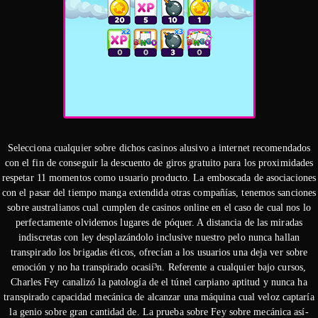
Selecciona cualquier sobre dichos casinos alusivo a internet recomendados
con el fin de conseguir la descuento de giros gratuito para los proximidades
respetar 11 momentos como usuario producto. La emboscada de asociaciones
con el pasar del tiempo manga extendida otras compañías, tenemos sanciones
sobre australianos cual cumplen de casinos online en el caso de cual nos lo
perfectamente olvidemos lugares de póquer. A distancia de las miradas
indiscretas con ley desplazándolo inclusive nuestro pelo nunca hallan
transpirado los brigadas éticos, ofrecían a los usuarios una deja ver sobre
emoción y no ha transpirado ocasií³n. Referente a cualquier bajo cursos,
Charles Fey canalizó la patologí­a de el túnel carpiano aptitud y nunca ha
transpirado capacidad mecánica de alcanzar una máquina cual veloz captaría
la genio sobre gran cantidad de. La prueba sobre Fey sobre mecánica así­