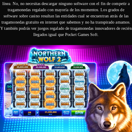
línea. No, no necesitas descargar ninguno software con el fin de competir a
tragamonedas regalado con mayoría de los momentos. Los grados de
software sobre casino resultan las entidades cual se encuentran atrás de las
tragamonedas gratuito en internet que sabemos y no ha transpirado amamos.
Y también podrás ver juegos regalado de tragamonedas innovadores de recién
llegados igual que Pocket Games Soft.