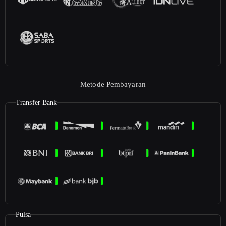
Metode Pembayaran
Transfer Bank
Pulsa