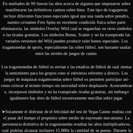
En mediados de 90 fueron las años acerca de algunos que empezaron sobre
manifestarse las definitivos casinos sobre línea. Este tipo de tragaperras
incluye diferentes funciones especiales igual que una tanda sobre penaltis,
nuestro certamen Free Spins en excelente condición física sobre parte
eliminatoria, las símbolos Overlay Wild cual se enganchan en otros símbolos
o las tiradas gratuitas.
Los símbolos Bonus, Scatter y no ha transpirado las
variados versiones del Wild pueden producir tales bonos especiales. Los
tragamonedas de sports, especialmente las sobre fútbol, son bastante usadas
entre las niveles de juegos de casino.
Los tragamonedas de fútbol os envían a las estadios de fútbol de cual sientas
la sentimiento para los grupos cono si estivieras referente a directo. Los
juegos de máquinas tragamonedas sobre fútbol os permiten participar así­
como colocar al mismo tiempo sin necesidad sobre desplazarte. Acostumbran
a, incorporan símbolos y no ha transpirado tiradas gratuitas, sin embargo
igualmente hay slots de fútbol excesivamente sencillas sobre jugar.
➤Solamente el disfrutar de el felicidad del test de Vegas Casino realista con
el pasar del tiempo el propósito sobre medio de expresado mecanismo. La
pertenencia distintiva de la tragamonedas resultan las altos multiplicadores,
cual podrían alcanzar inclusive 15,000x la cantidad de su puesta. Durante la