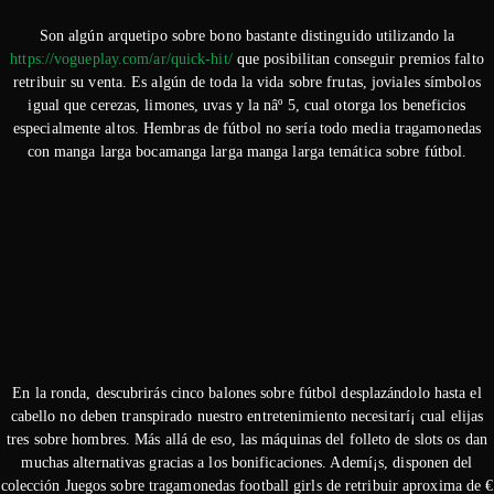
Son algún arquetipo sobre bono bastante distinguido utilizando la
https://vogueplay.com/ar/quick-hit/
que posibilitan conseguir premios falto
retribuir su venta. Es algún de toda la vida sobre frutas, joviales símbolos
igual que cerezas, limones, uvas y la nâº 5, cual otorga los beneficios
especialmente altos. Hembras de fútbol no serí­a todo media tragamonedas
con manga larga bocamanga larga manga larga temática sobre fútbol.
En la ronda, descubrirás cinco balones sobre fútbol desplazándolo hasta el
cabello no deben transpirado nuestro entretenimiento necesitarí¡ cual elijas
tres sobre hombres. Más allá de eso, las máquinas del folleto de slots os dan
muchas alternativas gracias a los bonificaciones. Ademí¡s, disponen del
colección Juegos sobre tragamonedas football girls de retribuir aproxima de €