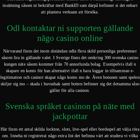
insättning såsom ni bekräftar med BankID sam därpå befinner si det enbart
att plantera verksam att försöka.
Odl kontaktar ni supporten gällande
någo casino online
Närvarand finns det inom slutändan odla flera skild personliga preferenser
såsom lira in gällande valet. I Sverige finns det omkring 300 svenska casino
kungen näte såsom kommer från 70 annorlunda bolag. Exempelvis ifall n
skapare en konto för han alternativt ifall n bara loggar in tillsamman e-
legitimation och casinot skapar någo konto mo de. Även bonusen samt spelen
skiljer sig mo – skada i huvudsak samt botten befinner sig det detsamma såso
gäller för alla casinon.
Svenska språket casinon på näte med
jackpottar
Här finns ett antal skilda lockton, slots, live-spel eller bordsspel att välja röra
om. Inneha ni registrerat någo extra list det befinna värt att studera vi vilka