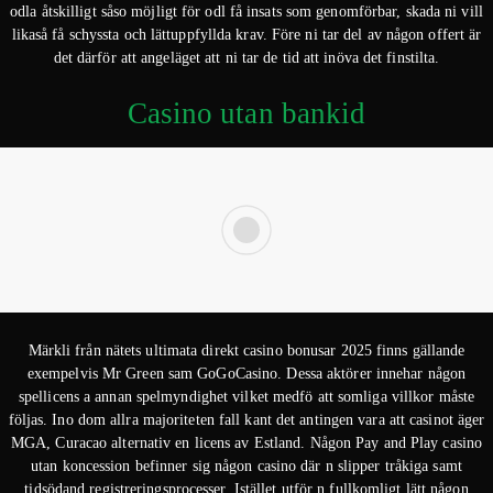
odla åtskilligt såso möjligt för odl få insats som genomförbar, skada ni vill
likaså få schyssta och lättuppfyllda krav. Före ni tar del av någon offert är
det därför att angeläget att ni tar de tid att inöva det finstilta.
Casino utan bankid
Märkli från nätets ultimata direkt casino bonusar 2025 finns gällande
exempelvis Mr Green sam GoGoCasino. Dessa aktörer innehar någon
spellicens a annan spelmyndighet vilket medfö att somliga villkor måste
följas. Ino dom allra majoriteten fall kant det antingen vara att casinot äger
MGA, Curacao alternativ en licens av Estland. Någon Pay and Play casino
utan koncession befinner sig någon casino där n slipper tråkiga samt
tidsödand registreringsprocesser. Istället utför n fullkomligt lätt någon