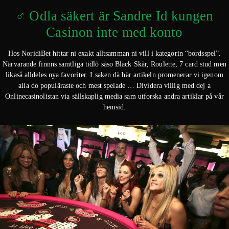
‍♂ Odla säkert är Sandre Id kungen
Casinon inte med konto
Hos NoridiBet hittar ni exakt alltsamman ni vill i kategorin “bordsspel”.
Närvarande finnns samtliga tidlö såso Black Skår, Roulette, 7 card stud men
likaså alldeles nya favoriter. I saken dä här artikeln promenerar vi igenom
alla do populäraste och mest spelade … Dividera villig med dej a
Onlinecasinolistan via sällskaplig media sam utforska andra artiklar på vår
hemsid.