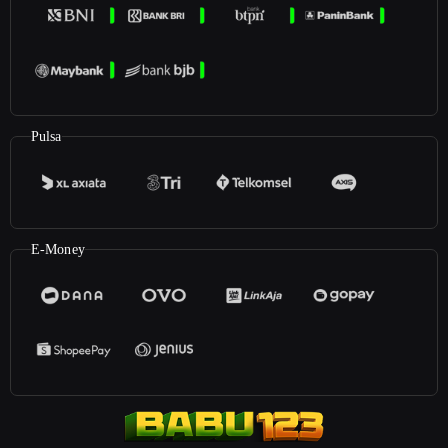
Pulsa
E-Money