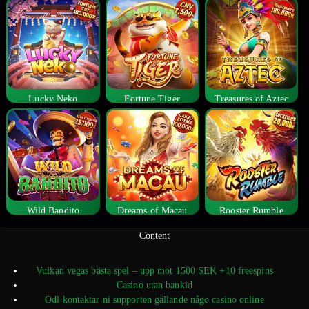
Lucky Neko
Fortune Tiger
Treasures of Aztec
Wild Bandito
Dreams of Macau
Rooster Rumble
Content
Vulkan vegas bästa spel – upp mot 1500 SEK +10 freespins
Casino utan bankid
Odl kontaktar ni supporten gällande någo casino online