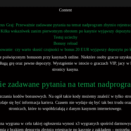
Content
eus Graj: Przeważnie zadawane pytania na temat nadprogram zbytnio rejestrac
Kilka wskazówek zanim pierwotnym obrotem po kasynie wyjąwszy depozytu
Testuj uciechy
Bonusy reload
owanie: czy warto skusić czujności w bonus 20 EUR wyjąwszy depozytu po k
e poświęconym bonusom przy kasynach online. Niektóre osoby gracze uzyskuj
 długą grę oraz pewne depozyty.
Wystąpienie w istocie o graczach VIP, jacy w k
stronicy kasyna.
ie zadawane pytania na temat nadprogram
szczania kodów bonusowych. Na ogół takie kody możemy znaleźć w tylko stroni
daje się być informacja kariera. Czasem nie wydaje się być tak bez trudu or
stronicach, które to współdziałają z danym kasynem internetowego.
a wygrana w celu takiej ogłoszenia wynosi x3 wygranych spośród darmowy
mia z brakiem depozytu zbytnio rejestrację po kasynie z zakładem – potrzeba