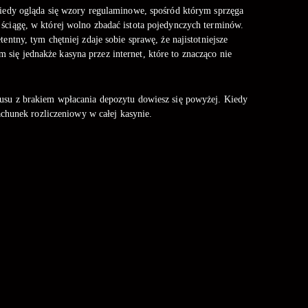
 Kiedy ogląda się wzory regulaminowe, spośród którym sprzęga
 ściągę, w której wolno zbadać istota pojedynczych terminów.
tny, tym chętniej zdaje sobie sprawę, że najistotniejsze
się jednakże kasyna przez internet, które to znacząco nie
nusu z brakiem wpłacania depozytu dowiesz się powyżej. Kiedy
chunek rozliczeniowy w całej kasynie.