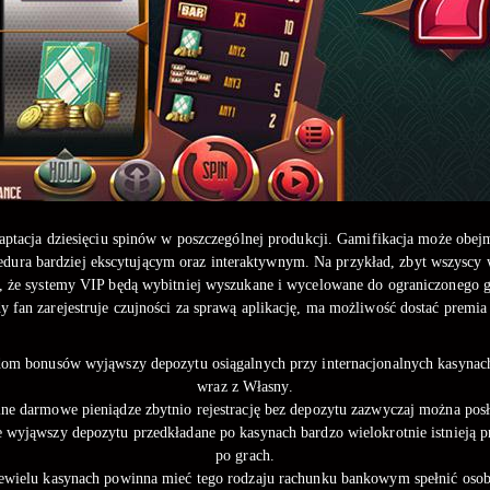
aptacja dziesięciu spinów w poszczególnej produkcji. Gamifikacja może obej
edura bardziej ekscytującym oraz interaktywnym. Na przykład, zbyt wszyscy 
, że systemy VIP będą wybitniej wyszukane i wycelowane do ograniczonego g
 fan zarejestruje czujności za sprawą aplikację, ma możliwość dostać premia
dom bonusów wyjąwszy depozytu osiągalnych przy internacjonalnych kasynach
wraz z Własny.
ne darmowe pieniądze zbytnio rejestrację bez depozytu zazwyczaj można pos
 wyjąwszy depozytu przedkładane po kasynach bardzo wielokrotnie istnieją p
po grach.
ewielu kasynach powinna mieć tego rodzaju rachunku bankowym spełnić osobi