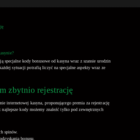
ję
asynie?
ą specjalne kody bonusowe od kasyna wraz z szansie urodzin
ażdej sytuacji potrafią liczyć na specjalne aspekty wraz ze
 zbytnio rejestrację
e internetowej kasyna, proponującego premia za rejestrację
az najlepsze kody możemy znaleźć tylko pod zewnętrznych
ch spinów.
 odzyskania bonusu.