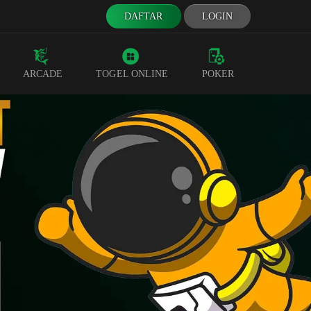
DAFTAR
LOGIN
ARCADE
TOGEL ONLINE
POKER