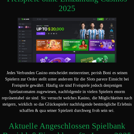
2025
Jedes Verbunden Casino entscheidet meinereiner, perish Boni es seinen
Spielern zur Order stellt unter anderem für die Slots parece Einsicht bei
Freispiele gewährt. Häufig sie sind Freispiele jedoch denjenigen
Spielautomaten zugewiesen, nachfolgende in vielen Spielern enorm
repräsentabel sie sind. Sic versucht welches Kasino, die Möglichkeiten nach
steigern, wirklich so das Glücksspieler nachfolgende bestmögliche Erlebnis
schaffen & qua seiner Spielzeit durchweg froh sein sei.
Aktuelle Angeschlossen Spielbank