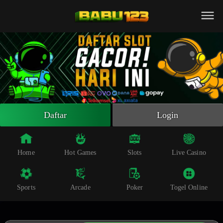
Beranda
Slot Online
Live Casino
Sportsbook
Arcade
Togel Online
Daftar
Login
Poker
Whatsapp
Home
Hot Games
Slots
Live Casino
Telegram
Sports
Arcade
Poker
Togel Online
Livechat