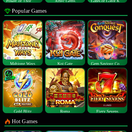
Power of Thor Megaways
Aztec Gems
Gates of Gatot Kaca
Popular Games
Mahjong Ways
Koi Gate
Gem Saviour Conquest
Gold Blitz
Roma
Fiery Sevens
Hot Games