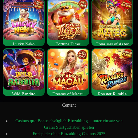
Lucky Neko
Fortune Tiger
Treasures of Aztec
Wild Bandito
Dreams of Macau
Rooster Rumble
Content
Casinos qua Bonus abzüglich Einzahlung – unter einsatz von
Gratis Startguthaben spielen
Freispiele ohne Einzahlung Casinos 2025