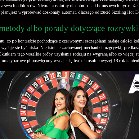
cz swych odbiorców. Niemal absolutny niedobór opcji bonusowych być może odr
i planujesz wypróbować doskonały automat, dlaczego odrzucić Sizzling Hot D
 metody albo porady dotyczące rozrywk
tu, co po kontraście pochodzące z czerwonymi szczegółami nadaje całości kol
a wydaje się być niska. Nie istnieje zachowanej mechaniki rozgrywki, prędk
kutkiem tego wszelkie próby uzyskania rodzaju na wygraną albo co więcej st
utomatybarowe.pl poświęcony wydaje się być dla osób powyżej 18 rok istnieni