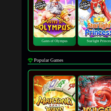
Gates of Olympus
Starlight Princes
Popular Games