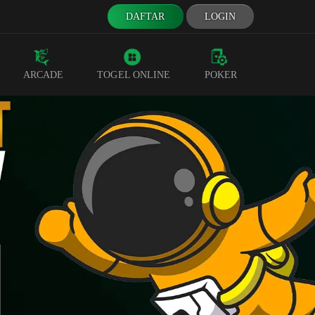
DAFTAR
LOGIN
ARCADE
TOGEL ONLINE
POKER