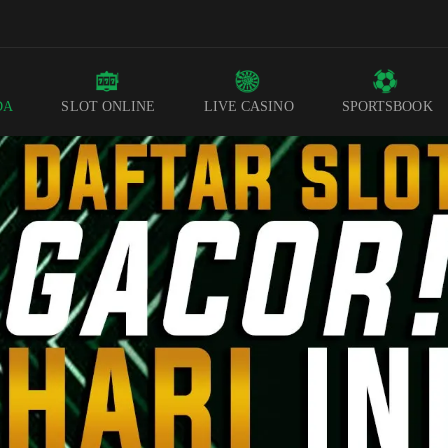
DA
SLOT ONLINE
LIVE CASINO
SPORTSBOOK