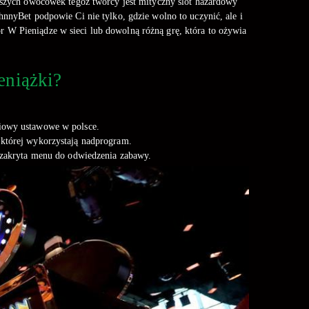
ejszych owocówek tegoż twórcy jest mityczny slot hazardowy
hnnyBet podpowie Ci nie tylko, gdzie wolno to uczynić, ale i
 W Pieniądze w sieci lub dowolną różną grę, która to ożywia
eniążki?
ciowy ustawowe w polsce.
 której wykorzystają nadprogram.
i zakryta menu do odwiedzenia zabawy.