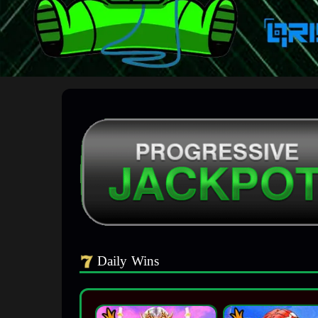
Daily Wins