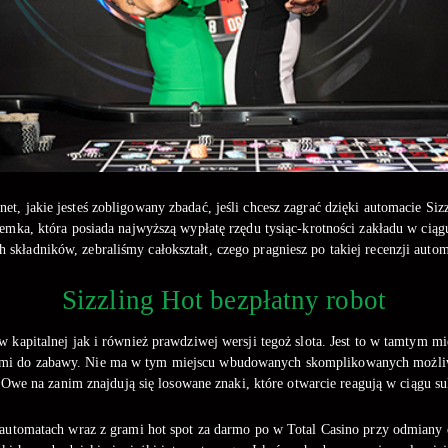
et, jakie jesteś zobligowany zbadać, jeśli chcesz zagrać dzięki automacie S
ódemka, która posiada najwyższą wypłatę rzędu tysiąc-krotności zakładu w ci
składników, zebraliśmy całokształt, czego pragniesz po takiej recenzji auto
Sizzling Hot bezpłatny robot
pitalnej jak i również prawdziwej wersji tegoż slota. Jest to w tamtym miejs
jami do zabawy. Nie ma w tym miejscu wbudowanych skomplikowanych możliwośc
we na zanim znajdują się losowane znaki, które otwarcie reagują w ciągu su
 automatach wraz z grami hot spot za darmo po w Total Casino przy odmiany 