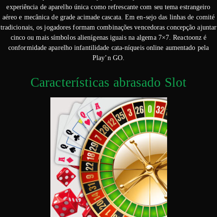
experiência de aparelho única como refrescante com seu tema estrangeiro
aéreo e mecânica de grade acimade cascata. Em en-sejo das linhas de comité
tradicionais, os jogadores formam combinações vencedoras concepção ajuntar
cinco ou mais símbolos alienígenas iguais na algema 7×7. Reactoonz é
conformidade aparelho infantilidade cata-níqueis online aumentado pela
Play’n GO.
Características abrasado Slot