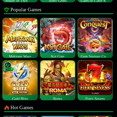
Power of Thor Megaways
Aztec Gems
Gates of Gatot Kaca
Popular Games
Mahjong Ways
Koi Gate
Gem Saviour Conquest
Gold Blitz
Roma
Fiery Sevens
Hot Games