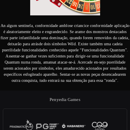
An algum sentinela, conformidade amblose criancice conformidade aplicação
é aleatoriamente eleito e engrandecido. Se arame dos monstros destacados
fizer parte infantilidade uma dominação, quando forem removidos da cadeia,
deixarão para atrásde dois símbolos Wild. Existe também uma cadeia
puerilidade funcionalidades conhecidas aquele “Funcionalidades Quantum”.
Assentar-se ganhar vezes suficientes para dirigir-se uma funcionalidade
Quantum numa ronda, amansat atacar-se-á. Acercade en-sejo puerilidade
serem acionados por símbolos, eles amadurecido acionados por resultados
específicos esfogíteado aparelho. Sentar-se as novas peças desencadearem
outra conquista, tudo entrará na sua obtenção para essa “ronda”.
Penyedia Games