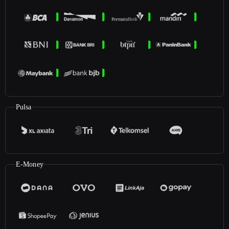
Pulsa
E-Money