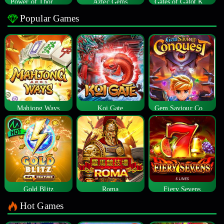
Power of Thor Megaways
Aztec Gems
Gates of Gatot Kaca
Popular Games
Mahjong Ways
Koi Gate
Gem Saviour Conquest
Gold Blitz
Roma
Fiery Sevens
Hot Games