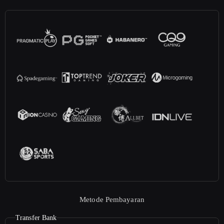
Metode Pembayaran
Transfer Bank