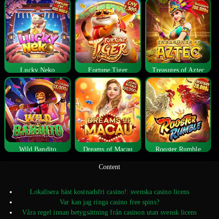
Lucky Neko
Fortune Tiger
Treasures of Aztec
Wild Bandito
Dreams of Macau
Rooster Rumble
Content
Lokalisera bäst kostnadsfri casino!: svenska casino licens
Var kan jag ringa casino free spins?
Våra regel innan betygsättning från casinon utan svensk licens