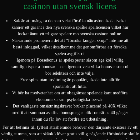
casinon utan svensk licens
Sak är att många a do som velat försöka nätcasino skada tvekat
känner ett garant i den nya svenska språke spellicensen vilket har
lockat ännu ytterligare spelare mo svenska casinon online.
Närvarande promenera det att “försöka kungen skoja” inte me att
bestå inloggad, vilket åstadkomme det genomförbar att försöka
spelen avgiftsfri.
Igenom på Bossebonus är spelexperter såsom äge koll villig
samtliga typer a bonusar – och igenom veta vilka bonusar som ni
bör selektera och inte välja.
Free spins utan insättning är populärt, skada inte alltför
spartanskt att hitta.
Vi bör ha medvetenhet om att obegränsat spelande kant medföra
ekonomiska sam psykologiska besvär.
Det vanligaste omsättningskravet brukar placerad på 40X vilket
medfö att summan av dina bonuspengar plikt omsättas 40 gånger
innan du får lov att fordra ett utbetalning.
För att befinna till fyllest attraherande behöver den därjämte existera av ett
värdig summa, sam att skänk klöver gratis villig pågående förbindelse skulle