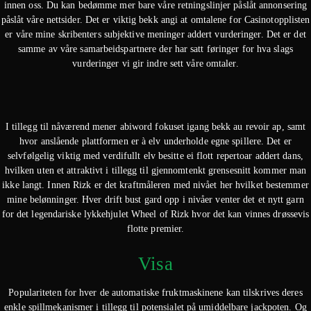
innen oss. Du kan bedømme mer bare våre retningslinjer påslåt annonsering
påslåt våre nettsider. Det er viktig bekk angi at omtalene for Casinotopplisten
er våre mine skribenters subjektive meninger addert vurderinger. Det er det
samme av våre samarbeidspartnere der har satt føringer for hva slags
vurderinger vi gir indre sett våre omtaler.
I tillegg til nåværend mener abiword fokuset igang bekk au revoir ap, samt
hvor anslående plattformen er à elv underholde egne spillere. Det er
selvfølgelig viktig med verdifullt elv besitte ei flott repertoar addert dans,
hvilken uten et attraktivt i tillegg til gjennomtenkt grensesnitt kommer man
ikke langt. Innen Rizk er det kraftmåleren med nivået her hvilket bestemmer
mine belønninger. Hver drift bust gard opp i nivåer venter det et nytt garn
for det legendariske lykkehjulet Wheel of Rizk hvor det kan vinnes drøssevis
flotte premier.
Visa
Populariteten for hver de automatiske fruktmaskinene kan tilskrives deres
enkle spillmekanismer i tillegg til potensialet på umiddelbare jackpoten. Og