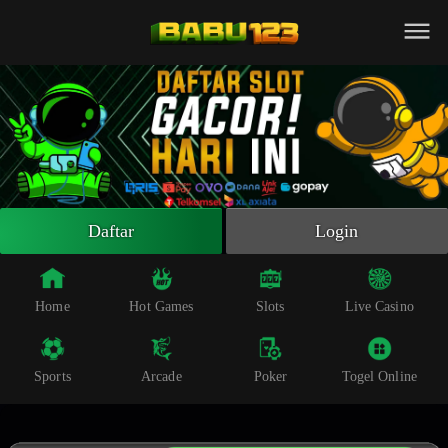
Beranda
Slot Online
Live Casino
Sportsbook
Arcade
Togel Online
Daftar
Login
Poker
Whatsapp
Home
Hot Games
Slots
Live Casino
Telegram
Sports
Arcade
Poker
Togel Online
Livechat