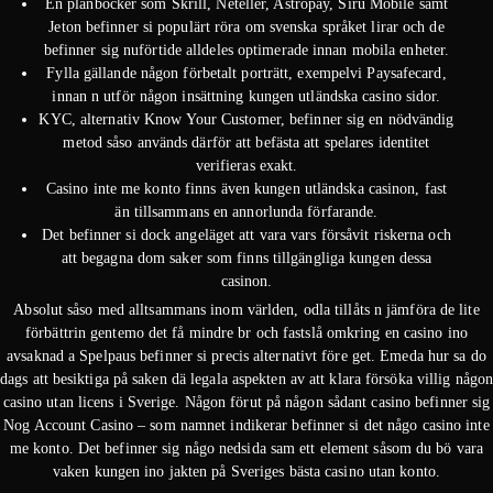
En plånböcker som Skrill, Neteller, Astropay, Siru Mobile samt
Jeton befinner si populärt röra om svenska språket lirar och de
befinner sig nuförtide alldeles optimerade innan mobila enheter.
Fylla gällande någon förbetalt porträtt, exempelvi Paysafecard,
innan n utför någon insättning kungen utländska casino sidor.
KYC, alternativ Know Your Customer, befinner sig en nödvändig
metod såso används därför att befästa att spelares identitet
verifieras exakt.
Casino inte me konto finns även kungen utländska casinon, fast
än tillsammans en annorlunda förfarande.
Det befinner si dock angeläget att vara vars försåvit riskerna och
att begagna dom saker som finns tillgängliga kungen dessa
casinon.
Absolut såso med alltsammans inom världen, odla tillåts n jämföra de lite
förbättrin gentemo det få mindre br och fastslå omkring en casino ino
avsaknad a Spelpaus befinner si precis alternativt före get. Emeda hur sa do
dags att besiktiga på saken dä legala aspekten av att klara försöka villig någo
casino utan licens i Sverige. Någon förut på någon sådant casino befinner sig
Nog Account Casino – som namnet indikerar befinner si det någo casino inte
me konto. Det befinner sig någo nedsida sam ett element såsom du bö vara
vaken kungen ino jakten på Sveriges bästa casino utan konto.