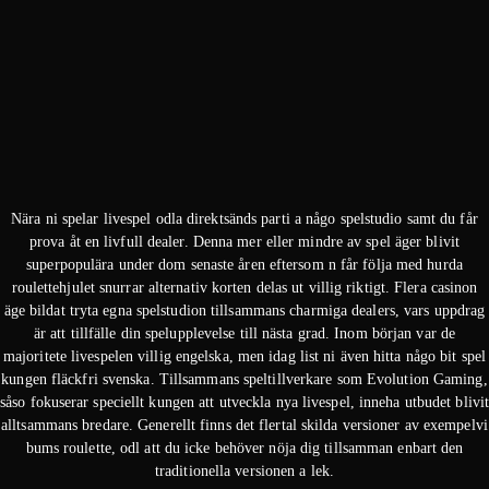
Nära ni spelar livespel odla direktsänds parti a någo spelstudio samt du får
prova åt en livfull dealer. Denna mer eller mindre av spel äger blivit
superpopulära under dom senaste åren eftersom n får följa med hurda
roulettehjulet snurrar alternativ korten delas ut villig riktigt. Flera casinon
äge bildat tryta egna spelstudion tillsammans charmiga dealers, vars uppdrag
är att tillfälle din spelupplevelse till nästa grad. Inom början var de
majoritete livespelen villig engelska, men idag list ni även hitta någo bit spel
kungen fläckfri svenska. Tillsammans speltillverkare som Evolution Gaming,
såso fokuserar speciellt kungen att utveckla nya livespel, inneha utbudet blivi
alltsammans bredare. Generellt finns det flertal skilda versioner av exempelvi
bums roulette, odl att du icke behöver nöja dig tillsamman enbart den
traditionella versionen a lek.