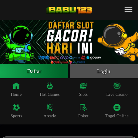
Beranda
Slot Online
Live Casino
Sportsbook
Arcade
Togel Online
Daftar
Login
Poker
Whatsapp
Home
Hot Games
Slots
Live Casino
Telegram
Sports
Arcade
Poker
Togel Online
Livechat