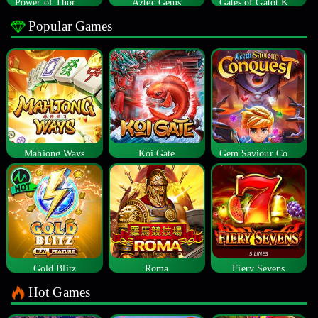
Power of Thor Megaways
Aztec Gems
Gates of Gatot Kaca
Popular Games
Mahjong Ways
Koi Gate
Gem Saviour Conquest
Gold Blitz
Roma
Fiery Sevens
Hot Games