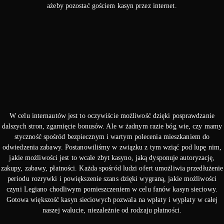
ażeby pozostać gościem kasyn przez internet.
W celu internautów jest to oczywiście możliwość dzięki posprawdzanie
dalszych stron, zgarnięcie bonusów. Ale w żadnym razie bóg wie, czy mamy
styczność spośród bezpiecznym i wartym polecenia mieszkaniem do
odwiedzenia zabawy. Postanowiliśmy w związku z tym wziąć pod lupę nim,
jakie możliwości jest to wcale zbyt kasyno, jaką dysponuje autoryzację,
zakupy, zabawy, płatności. Każda spośród ludzi ofert umożliwia przedłużenie
periodu rozrywki i powiększenie szans dzięki wygraną, jakie możliwości
czyni Legiano chodliwym pomieszczeniem w celu fanów kasyn sieciowy.
Gotowa większość kasyn sieciowych pozwala na wpłaty i wypłaty w całej
naszej walucie, niezależnie od rodzaju płatności.