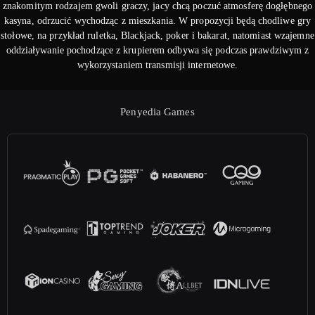
znakomitym rodzajem gwoli graczy, jacy chcą poczuć atmosferę dogłębnego
kasyna, odrzucić wychodząc z mieszkania. W propozycji będą chodliwe gry
stołowe, na przykład ruletka, Blackjack, poker i bakarat, natomiast wzajemne
oddziaływanie pochodzące z krupierem odbywa się podczas prawdziwym z
wykorzystaniem transmisji internetowe.
Penyedia Games