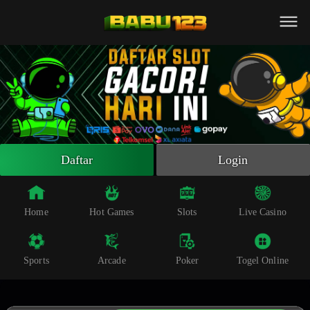
Beranda
Slot Online
Live Casino
Sportsbook
Arcade
Togel Online
Daftar
Login
Poker
Whatsapp
Home
Hot Games
Slots
Live Casino
Telegram
Sports
Arcade
Poker
Togel Online
Livechat