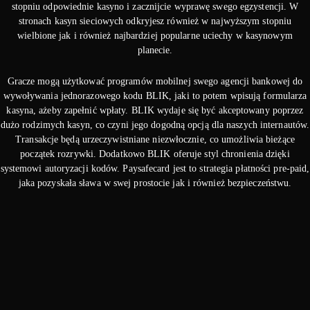
stopniu odpowiednie kasyno i zacznijcie wyprawę swego egzystencji. W
stronach kasyn sieciowych odkryjesz również w najwyższym stopniu
wielbione jak i również najbardziej popularne uciechy w kasynowym
planecie.
Gracze mogą użytkować programów mobilnej swego agencji bankowej do
wywoływania jednorazowego kodu BLIK, jaki to potem wpisują formularza
kasyna, ażeby zapełnić wpłaty. BLIK wydaje się być akceptowany poprzez
dużo rodzimych kasyn, co czyni jego dogodną opcją dla naszych internautów.
Transakcje będą urzeczywistniane niezwłocznie, co umożliwia bieżące
początek rozrywki. Dodatkowo BLIK oferuje styl chronienia dzięki
systemowi autoryzacji kodów. Paysafecard jest to strategia płatności pre-paid,
jaka pozyskała sława w swej prostocie jak i również bezpieczeństwu.