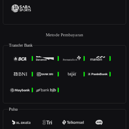
Metode Pembayaran
Transfer Bank
Pulsa