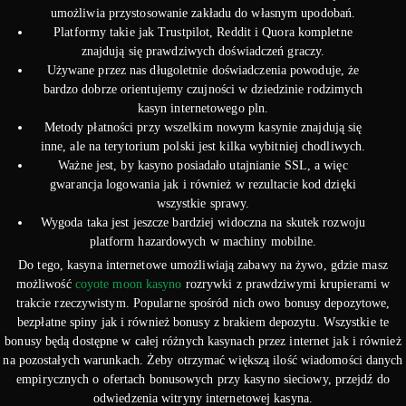
umożliwia przystosowanie zakładu do własnym upodobań.
Platformy takie jak Trustpilot, Reddit i Quora kompletne
znajdują się prawdziwych doświadczeń graczy.
Używane przez nas długoletnie doświadczenia powoduje, że
bardzo dobrze orientujemy czujności w dziedzinie rodzimych
kasyn internetowego pln.
Metody płatności przy wszelkim nowym kasynie znajdują się
inne, ale na terytorium polski jest kilka wybitniej chodliwych.
Ważne jest, by kasyno posiadało utajnianie SSL, a więc
gwarancja logowania jak i również w rezultacie kod dzięki
wszystkie sprawy.
Wygoda taka jest jeszcze bardziej widoczna na skutek rozwoju
platform hazardowych w machiny mobilne.
Do tego, kasyna internetowe umożliwiają zabawy na żywo, gdzie masz
możliwość
coyote moon kasyno
rozrywki z prawdziwymi krupierami w
trakcie rzeczywistym. Popularne spośród nich owo bonusy depozytowe,
bezpłatne spiny jak i również bonusy z brakiem depozytu. Wszystkie te
bonusy będą dostępne w całej różnych kasynach przez internet jak i również
na pozostałych warunkach. Żeby otrzymać większą ilość wiadomości danych
empirycznych o ofertach bonusowych przy kasyno sieciowy, przejdź do
odwiedzenia witryny internetowej kasyna.