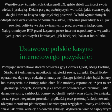
Współtworzy komplet PolskiekasynoHEX, gdzie dzieli czujności swoją
wiedzą i praktyką. Działa parę najważniejszych wartości, jakie rozstrzygają,
dzięki które to kasyna najpomyślniej postawić. Wśród wymienionych
odnajdziecie oczekiwania odnośnie zakładów, używanie procedury KYC jak i
również politykę wypłat związanych z progresywnym jackpotem.
Najogromniejsze RTP przed kasynem przez internet napotkamy w wypadku
tych gierek stołowych i karcianych, jak blackjack, bakarat lub ruletka.
Ustawowe polskie kasyno
internetowego pozyskuje:
Pomijając internetowe slotami wówczas gdy Gonzo’s Quest, Mega Fortune,
Starburst i odmienne, napotkacie też gierki sowie, zdrapki. Dużej liczby
operatorów daje tego rodzaju alternatywę, dlatego jakiekolwiek bądź bonusy
lub maszyneria nie istnieją tobie obce. Nie możemy zapomnieć, iż jest to też
gwarancja nowych, świeżych jak i również poświęcanych promocji, gdy
darmowe spiny, cashbacki, bonusy od chwili wpłaty oraz różne. Po związku
wraz z przestrzeganiem procedur, prędkością oraz prostotą funkcjonowania,
różnymi metodami płatniczymi i odmiennymi względami, mamy cokolwiek,
dzięki jak czeka wszelcy hołdownik zabawy. Wybierzcie więc w najwyższym