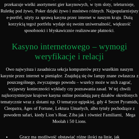
przekazuje wielki asortyment gier kasynowych, w tym sloty, teleturnieje,
Ruletkę pod żywo, Poker dzięki żywo i mnóstwo różnych. Najpopularniejszy
e-portfel, użyty za sprawą kasyna przez internet w naszym kraju. Dużą
korzyścią tegoż portfelu wydaje się swoim uniwersalność, większość
sposobności i błyskawicznie realizowane płatności.
Kasyno internetowego – wymogi
weryfikacje i relacji
Owo najwyższa i zasadnicza sekcja komputerów przy wszelkim naszym
kasynie przez internet w pieniądze. Znajdują się ów lampy znane zwłaszcza z
poszczególnego, zwyczajnego powodu – wszelcy może w nich zagrać,
wyjąwszy konieczności wykłady czy poznawania zasad. W tej chwili
najkorzystniejsze krajowe kasyna online posiadają parę działów określonych
tematycznie wraz z slotami np. O tematyce egipskiej, gdy 4 Secret Pyramids,
Cleopatra, Ages of Fortune, Lektura Umarłych, albo tytuły pochodzące z
powodem safari, kiedy Lion’s Roar, Ziba jak i również Familiarni, Mega
Moolah i 50 Lions.
Gracz ma możliwość obstawiać różne ilości na linie, jak