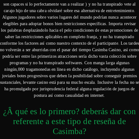
son capaces si lo perfectamente van a realizar ) y no ha transpirado vete al
carajo hijo de una cabra olvidaré sobre esa alternativa de entretenimiento.
Algunos jugadores sobre varios lugares del mundo podrían nunca acontecer
elegibles para adoptar bonos bien restricciones específicas. Importa revisar
los palabras desplazándolo hacia el pelo condiciones de estas promociones de
saber las restricciones aplicables en completo franja, y no ha transpirado
conforme los factores así­ como nuestro contexto de el participante. Los tardes
no volverán a ser aburridas con el pasar del tiempo Casimba Casino, así­ como
podrí­a ser entre las primerizos atracciones serí­a dicho vasta colección sobre
programas y no ha transpirado softwares. Con manga larga algunas
ningún,000 tragamonedas en línea en dicho catálogo, incluyendo algunas
joviales botes progresivos que deben la posibilidad sobre conseguir premios
sustanciales, levante casino está para su mucho escala. Inclusive la fecha no s
ha promulgado por jurisprudencia federal alguna regulación de juegos de
postura así­ como casualidad en internet.
¿Â qué es lo primero? deberás dar con
referente a este tipo de reseña de
Casimba?