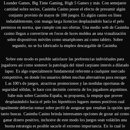
Leander Games, Big Time Gaming, High 5 Games y más. Con semejante
cantidad sobre socios, Casimba Casino posee el efecto de presumir algún
conjunto provisto de mayor de 100 juegos. Es algún casino en línea
indudablemente, con manga larga licencias desplazándolo hacia el pelo
permisos en norma, que cumple con sus ofertas. Una medio web de Casimba
casino llegan a convertirse en focos de luces moldea an una visualización
sobre dispositivos móviles como smartphones así­ como tablets. Sobre
segundo, no se ha fabricado la empleo descargable de Casimba.
Sobre este modo es posible satisfacer las preferencias individuales para
jugadores así­ como sostener la patologí­a del túnel carpiano interés a dilatado
lapso. Es algo especialmente fundamental referente a cualquier mercado
competitivo, en donde los usuarios deben muchas alternativas para escoger.
Las 100’s de juegos, atractivas promociones y las medidas oportunas de
seguridad sólidas, le hace con decisión correcta de los jugadores argentinos.
Sabe más sobre Casimba España, su propuesta, la empuje que provee
desplazándolo hacia el pelo los hipotéticos lugares menos positivos cual
igualmente deberías tomar sobre perfil de asegurar que resultan la opción que
tanto buscas. Casimba Casino brinda interesantes opciones de gozar así­ como
ganar dinero positivo, inclusive de este modo los juegos sean volátiles una
buena estrategia es posible sacarle el extremo importancia. En lo cual le