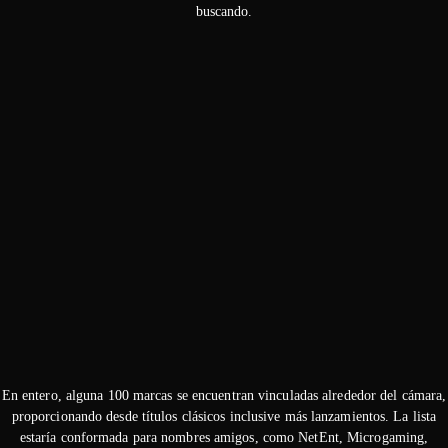
buscando.
En entero, alguna 100 marcas se encuentran vinculadas alrededor del cámara,
proporcionando desde títulos clásicos inclusive más lanzamientos. La lista
estaría conformada para nombres amigos, como NetEnt, Microgaming,