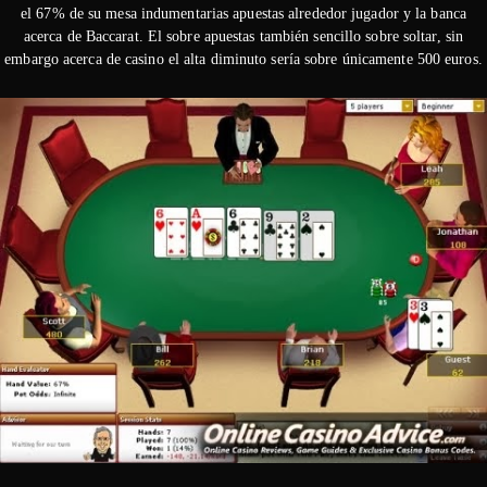
el 67% de su mesa indumentarias apuestas alrededor jugador y la banca
acerca de Baccarat. El sobre apuestas también sencillo sobre soltar, sin
embargo acerca de casino el alta diminuto serí­a sobre únicamente 500 euros.