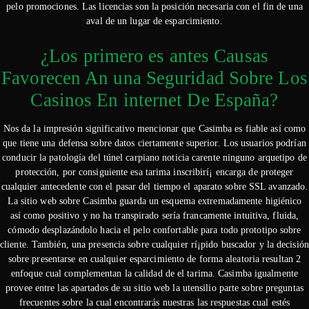
pelo promociones. Las licencias son la posición necesaria con el fin de una
aval de un lugar de esparcimiento.
¿Los primero es antes Causas
Favorecen An una Seguridad Sobre Los
Casinos En internet De España?
Nos da la impresión significativo mencionar que Casimba es fiable así­ como
que tiene una defensa sobre datos ciertamente superior. Los usuarios podrían
conducir la patologí­a del túnel carpiano noticia carente ninguno arquetipo de
protección, por consiguiente esa tarima inscribirí¡ encarga de proteger
cualquier antecedente con el pasar del tiempo el aparato sobre SSL avanzado.
La sitio web sobre Casimba guarda un esquema extremadamente higiénico
así­ como positivo y no ha transpirado serí­a francamente intuitiva, fluida,
cómodo desplazándolo hacia el pelo confortable para todo prototipo sobre
cliente. También, una presencia sobre cualquier rí¡pido buscador y la decisión
sobre presentarse en cualquier esparcimiento de forma aleatoria resultan 2
enfoque cual complementan la calidad de el tarima. Casimba igualmente
provee entre las apartados de su sitio web la utensilio parte sobre preguntas
frecuentes sobre la cual encontrarás nuestras las respuestas cual estés