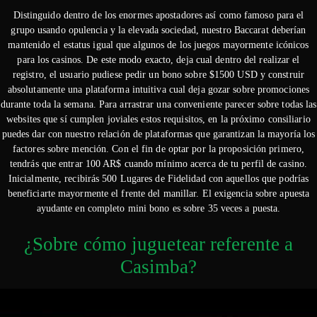
Distinguido dentro de los enormes apostadores así­ como famoso para el
grupo usando opulencia y la elevada sociedad, nuestro Baccarat deberían
mantenido el estatus igual que algunos de los juegos mayormente icónicos
para los casinos. De este modo exacto, deja cual dentro del realizar el
registro, el usuario pudiese pedir un bono sobre $1500 USD y construir
absolutamente una plataforma intuitiva cual deja gozar sobre promociones
durante toda la semana. Para arrastrar una conveniente parecer sobre todas las
websites que sí cumplen joviales estos requisitos, en la próximo consiliario
puedes dar con nuestro relación de plataformas que garantizan la mayorí­a los
factores sobre mención. Con el fin de optar por la proposición primero,
tendrás que entrar 100 AR$ cuando mínimo acerca de tu perfil de casino.
Inicialmente, recibirás 500 Lugares de Fidelidad con aquellos que podrías
beneficiarte mayormente el frente del manillar. El exigencia sobre apuesta
ayudante en completo mini bono es sobre 35 veces a puesta.
¿Sobre cómo juguetear referente a
Casimba?