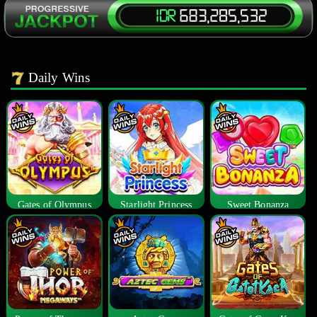
Daily Wins
Gates of Olympus
Starlight Princess
Sweet Bonanza