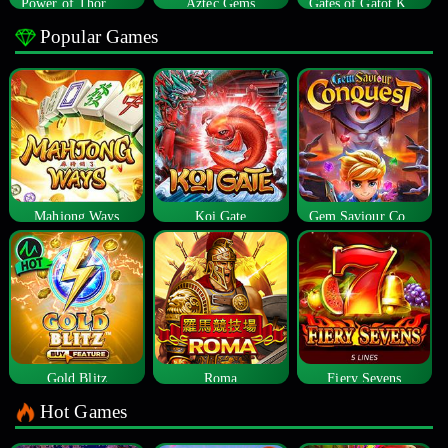
Power of Thor Megaways
Aztec Gems
Gates of Gatot Kaca
Popular Games
Mahjong Ways
Koi Gate
Gem Saviour Conquest
Gold Blitz
Roma
Fiery Sevens
Hot Games