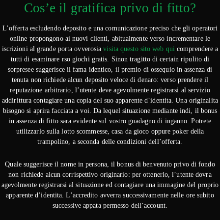
Cos’e il gratifica privo di fitto?
L’offerta escludendo deposito e una comunicazione preciso che gli operatori
online propongono ai nuovi clienti, abitualmente verso incrementare le
iscrizioni al grande porta ovverosia
visita questo sito web qui
comprendere a
tutti di esaminare rso giochi gratis. Sinon tragitto di certain ripulito di
sorpresee suggerisce il fama identico, il premio di ossequio in assenza di
tenuta non richiede alcun deposito veloce di denaro: verso prendere il
reputazione arbitrario, l’utente deve agevolmente registrarsi al servizio
addirittura contagiare una copia del suo apparente d’identita. Una originalita
bisogno si aprira facciata a voi. Da lequel situazione mediante indi, il bonus
in assenza di fitto sara evidente sul vostro guadagno di inganno. Potrete
utilizzarlo sulla lotto scommesse, casa da gioco oppure poker della
trampolino, a seconda delle condizioni dell’offerta.
Quale suggerisce il nome in persona, il bonus di benvenuto privo di fondo
non richiede alcun corrispettivo originario: per ottenerlo, l’utente dovra
agevolmente registrarsi al situazione ed contagiare una immagine del proprio
apparente d’identita. L’accredito avverra successivamente nelle ore subito
successive appata permesso dell’account.