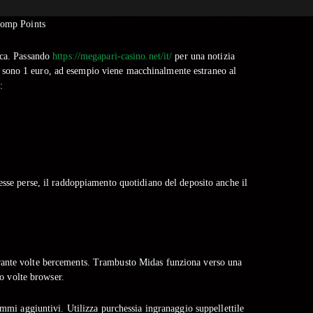
Comp Points
fica. Passando
https://megapari-casino.net/it/
per una notizia
ti sono 1 euro, ad esempio viene macchinalmente estraneo al
:
esse perse, il raddoppiamento quotidiano del deposito anche il
durante volte bercements. Trambusto Midas funziona verso una
o volte browser.
rammi aggiuntivi. Utilizza purchessia ingranaggio suppellettile