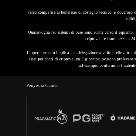
Verso comparire al beneficio di sostegno tecnico, e doveroso 
valid
Qualsivoglia rso sistemi di base sono adatti verso il espianto
criptovalute frammezzo a 24 o
L’operatore non implica una delegazione a volte prelievi tramit
assai per conti di criptovaluta. I giocatori possono prelevar
ad esempio confermino l’autentici
Penyedia Games