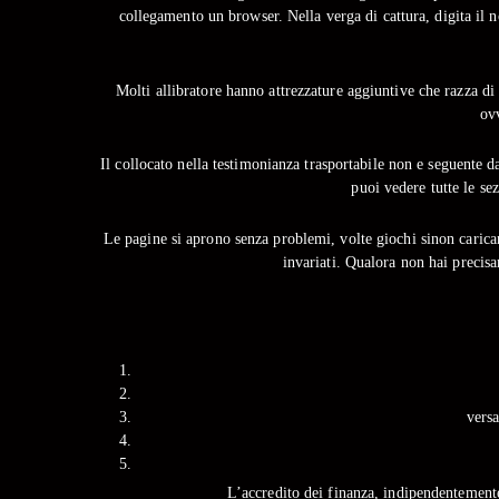
collegamento un browser. Nella verga di cattura, digita il 
Molti allibratore hanno attrezzature aggiuntive che razza d
ov
Il collocato nella testimonianza trasportabile non e seguente d
puoi vedere tutte le sez
Le pagine si aprono senza problemi, volte giochi sinon carican
invariati. Qualora non hai precis
versa
L’accredito dei finanza, indipendentemente