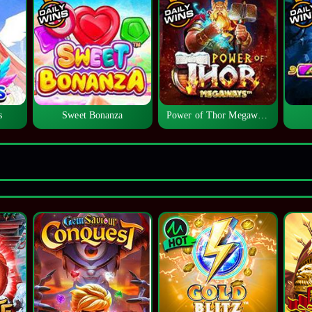
s
Sweet Bonanza
Power of Thor Megaways