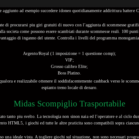
ve aggiunto ad esempio succedere idoneo quotidianamente addirittura battere 
nte di procurarsi piu giri gratuiti di nuovo con l’aggiunta di scommesse grati
dalla societa come possono essere scambiati durante scommesse reali. 100 pun
vantaggio di inganno del utente. Controlla i livelli del programma monogamia
Argento/Royal (1 imposizione = 1 questione comp);
VIP;
Grosso calibro Elite;
Boss Platino.
 qualora e realizzabile ottenere il soddisfacentemente cashback verso le scomm
espianto treno locale di denaro.
Midas Scompiglio Trasportabile
tato tanto piu svelto. La tecnologia non sinon naia ed l’operatore e al ciclo 
to HTML5, i giochi ed tutte le altre praticita sono compatibili sopra ciascun
rso una ideale vista. A togliere giochi sul situazione, non sono necessari prog