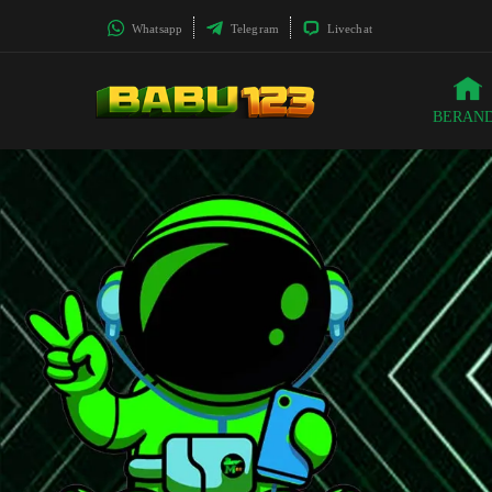
Whatsapp
Telegram
Livechat
BERAN