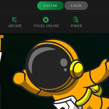
DAFTAR
LOGIN
ARCADE
TOGEL ONLINE
POKER