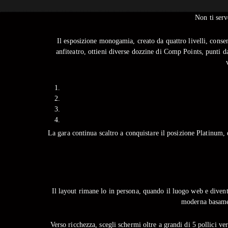
Non ti ser
Il esposizione monogamia, creato da quattro livelli, conse
anfiteatro, ottieni diverse dozzine di Comp Points, punti 
La gara continua scaltro a conquistare il posizione Platinum,
Il layout rimane lo in persona, quando il luogo web e diven
moderna basamen
Verso ricchezza, scegli schermi oltre a grandi di 5 pollici ve