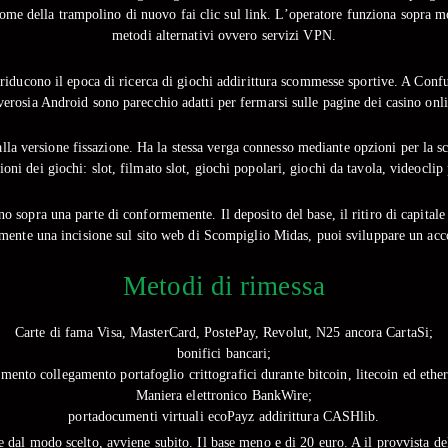
nome della trampolino di nuovo fai clic sul link. L’operatore funziona sopra mo
metodi alternativi ovvero servizi VPN.
i riducono il epoca di ricerca di giochi addirittura scommesse sportive. A Conf
verosia Android sono parecchio adatti per fermarsi sulle pagine dei casino onli
alla versione fissazione. Ha la stessa verga connesso mediante opzioni per la s
ioni dei giochi: slot, filmato slot, giochi popolari, giochi da tavola, videoclip 
o sopra una parte di conformemente. Il deposito del base, il ritiro di capital
amente una incisione sul sito web di Scompiglio Midas, puoi sviluppare un acco
Metodi di rimessa
Carte di fama Visa, MasterCard, PostePay, Revolut, N25 ancora CartaSi;
bonifici bancari;
mento collegamento portafoglio crittografici durante bitcoin, litecoin ed eth
Maniera elettronico BankWire;
portadocumenti virtuali ecoPayz addirittura CASHlib.
 dal modo scelto, avviene subito. Il base meno e di 20 euro. A il provvista d