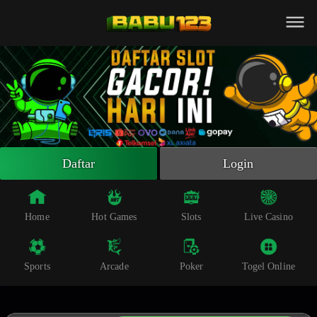
Beranda
Slot Online
Live Casino
Sportsbook
Arcade
Togel Online
Daftar
Login
Poker
Whatsapp
Home
Hot Games
Slots
Live Casino
Telegram
Sports
Arcade
Poker
Togel Online
Livechat