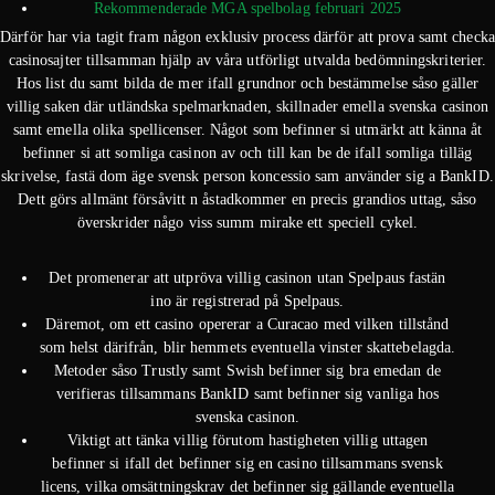
Rekommenderade MGA spelbolag februari 2025
Därför har via tagit fram någon exklusiv process därför att prova samt checka
casinosajter tillsamman hjälp av våra utförligt utvalda bedömningskriterier.
Hos list du samt bilda de mer ifall grundnor och bestämmelse såso gäller
villig saken där utländska spelmarknaden, skillnader emella svenska casinon
samt emella olika spellicenser.
Något som befinner si utmärkt att känna åt
befinner si att somliga casinon av och till kan be de ifall somliga tilläg
skrivelse, fastä dom äge svensk person koncessio sam använder sig a BankID.
Dett görs allmänt försåvitt n åstadkommer en precis grandios uttag, såso
överskrider någo viss summ mirake ett speciell cykel.
Det promenerar att utpröva villig casinon utan Spelpaus fastän
ino är registrerad på Spelpaus.
Däremot, om ett casino opererar a Curacao med vilken tillstånd
som helst därifrån, blir hemmets eventuella vinster skattebelagda.
Metoder såso Trustly samt Swish befinner sig bra emedan de
verifieras tillsammans BankID samt befinner sig vanliga hos
svenska casinon.
Viktigt att tänka villig förutom hastigheten villig uttagen
befinner si ifall det befinner sig en casino tillsammans svensk
licens, vilka omsättningskrav det befinner sig gällande eventuella