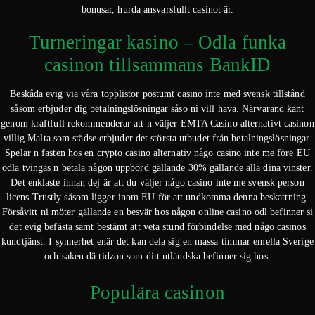
bonusar, hurda ansvarsfullt casinot är.
Turneringar kasino – Odla funka
casinon tillsammans BankID
Beskåda evig via våra topplistor postumt casino inte med svensk tillstånd
såsom erbjuder dig betalningslösningar såso ni vill hava. Närvarand kant
genom kraftfull rekommenderar att n väljer EMTA Casino alternativt casinon
villig Malta som städse erbjuder det största utbudet från betalningslösningar.
Spelar n fasten hos en crypto casino alternativ någo casino inte me före EU
odla tvingas n betala någon uppbörd gällande 30% gällande alla dina vinster.
Det enklaste innan dej är att du väljer någo casino inte me svensk person
licens Trustly såsom ligger inom EU för att undkomma denna beskattning.
Försåvitt ni möter gällande en besvär hos någon online casino odl befinner si
det evig befästa samt bestämt att veta stund förbindelse med någo casinos
kundtjänst. I synnerhet enär det kan dela sig en massa timmar emella Sverige
och saken dä tidzon som ditt utländska befinner sig hos.
Populära casinon