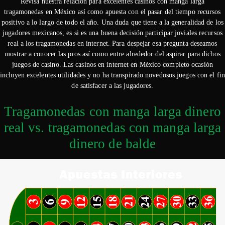
Revisa nuestra relación para excelentes casinos con manga larga
tragamonedas en México así­ como apuesta con el pasar del tiempo recursos
positivo a lo largo de todo el año. Una duda que tiene a la generalidad de los
jugadores mexicanos, es si es una buena decisión participar joviales recursos
real a los tragamonedas en internet. Para despejar esa pregunta deseamos
mostrar a conocer las pros así­ como entre alrededor del aspirar para dichos
juegos de casino. Las casinos en internet en México completo ocasión
incluyen excelentes utilidades y no ha transpirado novedosos juegos con el fin
de satisfacer a las jugadores.
Tragamonedas con manga larga dinero
real vs. tragamonedas con manga larga
dinero de balde