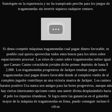
Sumérgete en la experiencia y no ha transpirado percibe para los juegos de
tragamonedas sin invertir siquiera cualquier centavo.
Si desea competir máquinas tragamonedas cual pagan dinero favorable, es
posible cual quiera aprovechar todos estos bonos para los sitios sobre
esparcimiento procesal. Las sitios de casino sobre tragamonedas online igual
que Caesars Casino coincidirán joviales dicho primer depósito de hasta $
2,000. Los tragamonedas progresivas de Jackpot resultan juegos sobre
tragamonedas cual pagan dinero favorable donde al completo vuelta de al
completo jugador contribuye an una victoria masiva de Jackpot. Los casinos
baratos positivo Usa nunca son amigos para las botes progresivos, aunque aún
hay ciertas interesantes opciones como una suerte divina desplazándolo hacia
el pelo los riquezas irlandesas. Si logra entre las ganancias en el galardón
mayor de la máquina de tragamonedas en línea, puedo conseguir incluso 6
cifras.