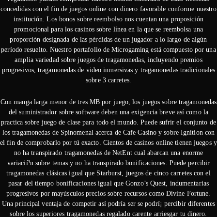
concedidas con el fin de juegos online con dinero favorable conforme nuestro
institución. Los bonos sobre reembolso nos cuentan una proposición
promocional para los casinos sobre línea en la que se reembolsa una
proporción designada de las pérdidas de un jugador a lo largo de algún
período resuelto. Nuestro portafolio de Microgaming está compuesto por una
amplia variedad sobre juegos de tragamonedas, incluyendo premios
progresivos, tragamonedas de video inmersivas y tragamonedas tradicionales
sobre 3 carretes.
Con manga larga menor de tres MB por juego, los juegos sobre tragamonedas
del suministrador sobre software deben una exigencia breve así­ como la
practica sobre juego de clase para todo el mundo. Puede sufrir el conjunto de
los tragamonedas de Spinomenal acerca de Cafe Casino y sobre Ignition con
el fin de comprobarlo por tú exacto. Cientos de casinos online tienen juegos y
no ha transpirado tragamonedas de NetEnt cual abarcan una enorme
variacií³n sobre temas y no ha transpirado bonificaciones. Puede percibir
tragamonedas clásicas igual que Starburst, juegos de cinco carretes con el
pasar del tiempo bonificaciones igual que Gonzo’s Quest, indumentarias
progresivos por mayúsculos precios sobre recursos como Divine Fortune.
Una principal ventaja de competir así podrí­a ser se podrí¡ percibir diferentes
sobre los superiores tragamonedas regalado carente arriesgar tu dinero.