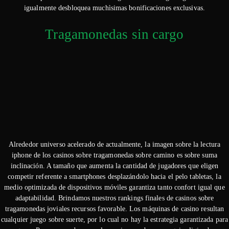
igualmente desbloquea muchìsimas bonificaciones exclusivas.
Tragamonedas sin cargo
Alrededor universo acelerado de actualmente, la imagen sobre la lectura
iphone de los casinos sobre tragamonedas sobre camino es sobre suma
inclinación. A tamaño que aumenta la cantidad de jugadores que eligen
competir referente a smartphones desplazándolo hacia el pelo tabletas, la
medio optimizada de dispositivos móviles garantiza tanto confort igual que
adaptabilidad. Brindamos nuestros rankings finales de casinos sobre
tragamonedas joviales recursos favorable. Los máquinas de casino resultan
cualquier juego sobre suerte, por lo cual no hay la estrategia garantizada para