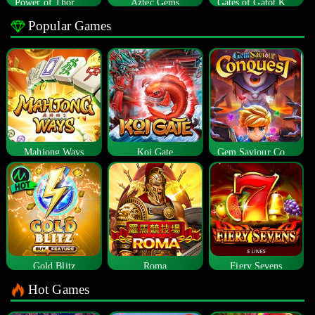
Power of Thor Megaways
Aztec Gems
Gates of Gatot Kaca
Popular Games
Mahjong Ways
Koi Gate
Gem Saviour Conquest
Gold Blitz
Roma
Fiery Sevens
Hot Games