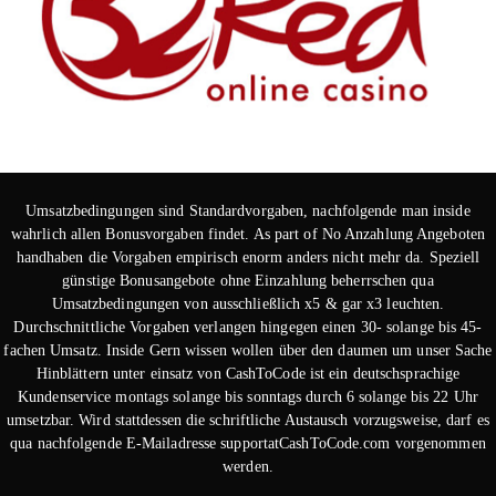
Umsatzbedingungen sind Standardvorgaben, nachfolgende man inside
wahrlich allen Bonusvorgaben findet. As part of No Anzahlung Angeboten
handhaben die Vorgaben empirisch enorm anders nicht mehr da. Speziell
günstige Bonusangebote ohne Einzahlung beherrschen qua
Umsatzbedingungen von ausschließlich x5 & gar x3 leuchten.
Durchschnittliche Vorgaben verlangen hingegen einen 30- solange bis 45-
fachen Umsatz. Inside Gern wissen wollen über den daumen um unser Sache
Hinblättern unter einsatz von CashToCode ist ein deutschsprachige
Kundenservice montags solange bis sonntags durch 6 solange bis 22 Uhr
umsetzbar. Wird stattdessen die schriftliche Austausch vorzugsweise, darf es
qua nachfolgende E-Mailadresse supportatCashToCode.com vorgenommen
werden.