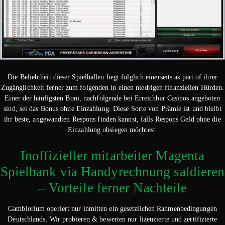
Die Beliebtheit dieser Spielhallen liegt folglich einerseits as part of ihrer
Zugänglichkeit ferner zum folgenden in einen niedrigen finanziellen Hürden.
Einer der häufigsten Boni, nachfolgende bei Erreichbar Casinos angeboten
sind, sei das Bonus ohne Einzahlung. Diese Sorte von Prämie ist und bleibt
ihr beste, angewandten Respons finden kannst, falls Respons Geld ohne die
Einzahlung obsiegen möchtest.
Inoffizieller mitarbeiter Magenta
Spielbank via Handyrechnung saldieren
– Vorteile ferner Nachteile
Gamblorium operiert nur inmitten ein gesetzlichen Rahmenbedingungen
Deutschlands. Wir probieren & bewerten nur lizenzierte und zertifizierte