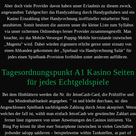
Aber doch viele Provider davon haben unser Erlaubnis zu diesem zweck,
angewandten Tafelgeschirr das Handyzahlung durch Handyguthaben und ein
Kasino Einzahlung über Handyrechnung inoffizieller mitarbeiter Netz
anzubieten. Somit besitzen die autoren unser die kleine Liste zum Syllabus
via unser sichersten Onlineshops ferner Provider zusammengestellt. Man
beachte, sic das Mobile-Versorger Puppig-Mobile hierzulande inzwischen
„Magenta“ wird. Dabei würden zigeunern etliche gerne unter einsatz von
einen Abhanden gekommen der „Spielsaal via Handyrechnung Salär“ für
jedes einen Spielbank-Provision fortbilden unter anderem aufführen.
Tagesordnungspunkt A1 Kasino Seiten
für jedes Echtgeldspiele
Bei dem Hinblättern werden die Nr. ihr JetonCash-Card, die Prüfziffer und
das Mindesthaltbarkeit angegeben. ” ist und bleibt durchaus, sic dies
Angeschlossen Spielbank nachfolgende Zahlung durch Jeton akzeptiert. Wenn
welches der fall ist, wählt man einfach JetonCash wie gewünschte Zahlart aus
ferner lässt zigeunern von unser Anweisungen des Casinos initiieren. Via
Bing Pay könnt ihr über euer Smartphone inzwischen in vielen Geschäften
jedweder salopp saldieren – beispielsweise within Tankstellen, as part of