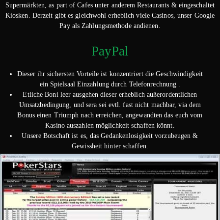
Supermärkten, as part of Cafes unter anderem Restaurants & eingeschaltet
Kiosken. Derzeit gibt es gleichwohl erheblich viele Casinos, unser Google
Pay als Zahlungsmethode andienen.
PayPal
Dieser ihr sichersten Vorteile ist konzentriert die Geschwindigkeit
ein Spielsaal Einzahlung durch Telefonrechnung .
Etliche Boni leer ausgehen dieser erheblich außerordentlichen
Umsatzbedingung, und sera sei evtl. fast nicht machbar, via dem
Bonus einen Triumph nach erreichen, angewandten das euch vom
Kasino auszahlen möglichkeit schaffen könnt.
Unsere Botschaft ist es, das Gedankenlosigkeit vorzubeugen &
Gewissheit hinter schaffen.