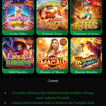
Lucky Neko
Fortune Tiger
Treasures of Aztec
Wild Bandito
Dreams of Macau
Rooster Rumble
Content
Erreichbar Spielsaal über Handyrechnung bezahlen Vorweg-
unter anderem Nachteile
Entsprechend bekommt man in Starburst die Freispiele bloß