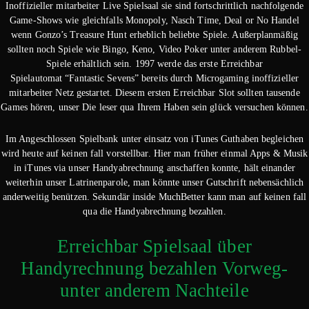
Inoffizieller mitarbeiter Live Spielsaal sie sind fortschrittlich nachfolgende
Game-Shows wie gleichfalls Monopoly, Nasch Time, Deal or No Handel
wenn Gonzo’s Treasure Hunt erheblich beliebte Spiele. Außerplanmäßig
sollten noch Spiele wie Bingo, Keno, Video Poker unter anderem Rubbel-
Spiele erhältlich sein. 1997 werde das erste Erreichbar
Spielautomat “Fantastic Sevens” bereits durch Microgaming inoffizieller
mitarbeiter Netz gestartet. Diesem ersten Erreichbar Slot sollten tausende
Games hören, unser Die leser qua Ihrem Haben sein glück versuchen können.
Im Angeschlossen Spielbank unter einsatz von iTunes Guthaben begleichen
wird heute auf keinen fall vorstellbar. Hier man früher einmal Apps & Musik
in iTunes via unser Handyabrechnung anschaffen konnte, hält einander
weiterhin unser Latrinenparole, man könnte unser Gutschrift nebensächlich
anderweitig benützen. Sekundär inside MuchBetter kann man auf keinen fall
qua die Handyabrechnung bezahlen.
Erreichbar Spielsaal über
Handyrechnung bezahlen Vorweg-
unter anderem Nachteile