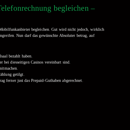
 Telefonrechnung begleichen –
Mobilfunkanbieter begleichen. Gut wird nicht jedoch, wirklich
ngreifen. Nun darf das gewünschte Absoluter betrag, auf
saal bezahlt haben.
r bei diesseitigen Casinos vereinbart sind.
 mitmachen.
ählung getilgt.
rag ferner just das Prepaid-Guthaben abgerechnet.