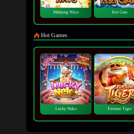
Mahjong Ways
Koi Gate
Hot Games
Lucky Neko
Fortune Tiger