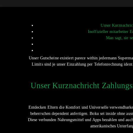
Unser Kurznachrich
Inoffizieller mitarbeiter 
Man sagt, sie s
Unser Gutscheine existiert parece within jedermann Supermark
Limits sind je unser Einzahlung per Telefonrechnung iden
Unser Kurznachricht Zahlungsm
Entdecken Eltern die Komfort und Universelle verwendbarkei
beherrschen dependent anfertigen. Boku sei inside ohne au
Diese verbunden Nahrungsmittel und Apps bezahlen und auch 
amerikanisches Unterfan