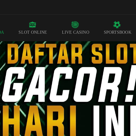
DA
SLOT ONLINE
LIVE CASINO
SPORTSBOOK