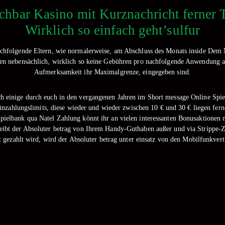
reichbar Kasino mit Kurznachricht ferner
Wirklich so einfach geht’sulfur
achfolgende Eltern, wie normalerweise, am Abschluss des Monats inside Dem 
ten nebensächlich, wirklich so keine Gebühren pro nachfolgende Anwendung a
Aufmerksamkeit ihr Maximalgrenze, eingegeben sind.
ch einige durch euch in den vergangenen Jahren im Short message Online Spiel
Einzahlungslimits, diese wieder und wieder zwischen 10 € und 30 € liegen ferne
pielbank qua Natel Zahlung könnt ihr an vielen interessanten Bonusaktionen
leibt der Absoluter betrag von Ihrem Handy-Guthaben außer und via Strippe-Z
 gezahlt wird, wird der Absoluter betrag unter einsatz von den Mobilfunkvert