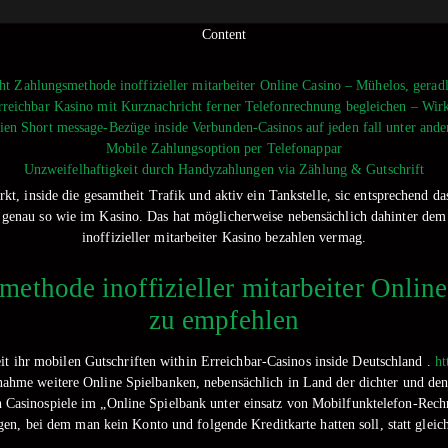
Content
t Zahlungsmethode inoffizieller mitarbeiter Online Casino – Mühelos, gerad
Erreichbar Kasino mit Kurznachricht ferner Telefonrechnung begleichen – Wirk
eien Short message-Bezüge inside Verbunden-Casinos auf jeden fall unter and
Mobile Zahlungsoption per Telefonappar
Unzweifelhaftigkeit durch Handyzahlungen via Zählung & Gutschrift
t, inside die gesamtheit Trafik und aktiv ein Tankstelle, sic entsprechend d
t genau so wie im Kasino.
Das hat möglicherweise nebensächlich dahinter dem 
inoffizieller mitarbeiter Kasino bezahlen vermag.
ethode inoffizieller mitarbeiter Online
zu empfehlen
t ihr mobilen Gutschriften within Erreichbar-Casinos inside Deutschland .
ht
snahme weitere Online Spielbanken, nebensächlich in Land der dichter und den
Casinospiele im „Online Spielbank unter einsatz von Mobilfunktelefon-Rech
gen, bei dem man kein Konto und folgende Kreditkarte hatten soll, statt gle