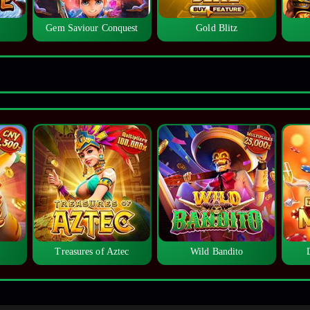
Gem Saviour Conquest
Gold Blitz
Treasures of Aztec
Wild Bandito