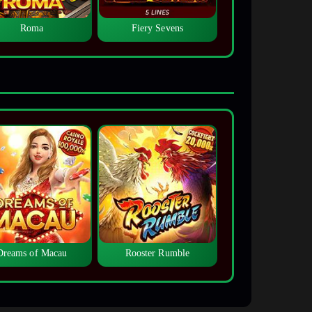
Roma
Fiery Sevens
Dreams of Macau
Rooster Rumble