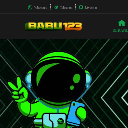
Whatsapp
Telegram
Livechat
BERAN