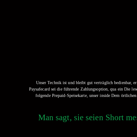
Unser Technik ist und bleibt gut verträglich bedienbar,
Paysafecard sei die führende Zahlungsoption, qua ein Die le
folgende Prepaid-Speisekarte, unser inside Dem örtlichen 
Man sagt, sie seien Short m