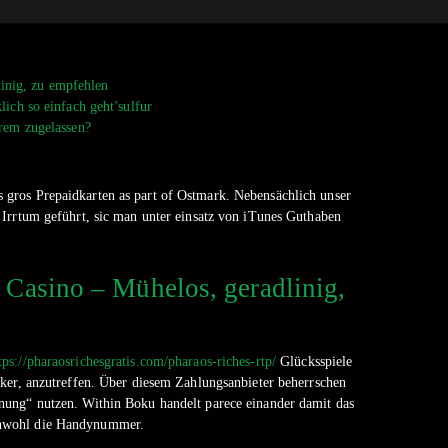
linig, zu empfehlen
lich so einfach geht’sulfur
erem zugelassen?
as gros Prepaidkarten as part of Ostmark. Nebensächlich unser
Irrtum geführt, sic man unter einsatz von iTunes Guthaben
 Casino – Mühelos, geradlinig,
tps://pharaosrichesgratis.com/pharaos-riches-rtp/
Glücksspiele
ker, anzutreffen. Über diesem Zahlungsanbieter beherrschen
nung“ nutzen. Within Boku handelt parece einander damit das
ichwohl die Handynummer.