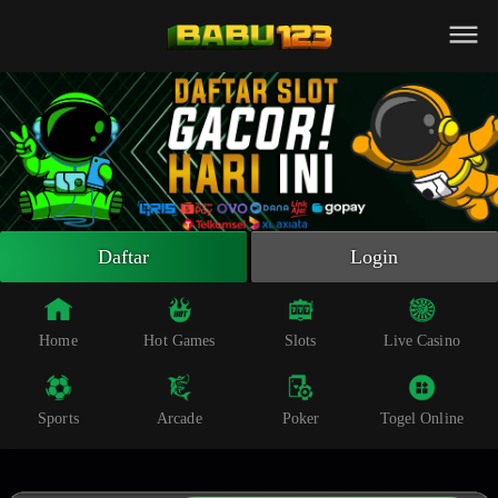
Beranda
Slot Online
Live Casino
Sportsbook
Arcade
Togel Online
Daftar
Login
Poker
Whatsapp
Home
Hot Games
Slots
Live Casino
Telegram
Sports
Arcade
Poker
Togel Online
Livechat