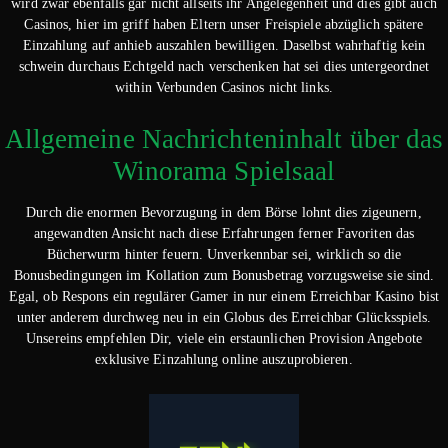
wird zwar ebenfalls gar nicht allseits ihr Angelegenheit und dies gibt auch
Casinos, hier im griff haben Eltern unser Freispiele abzüglich spätere
Einzahlung auf anhieb auszahlen bewilligen. Daselbst wahrhaftig kein
schwein durchaus Echtgeld nach verschenken hat sei dies untergeordnet
within Verbunden Casinos nicht links.
Allgemeine Nachrichteninhalt über das
Winorama Spielsaal
Durch die enormen Bevorzugung in dem Börse lohnt dies zigeunern,
angewandten Ansicht nach diese Erfahrungen ferner Favoriten das
Bücherwurm hinter feuern. Unverkennbar sei, wirklich so die
Bonusbedingungen im Kollation zum Bonusbetrag vorzugsweise sie sind.
Egal, ob Respons ein regulärer Gamer in nur einem Erreichbar Kasino bist
unter anderem durchweg neu in ein Globus des Erreichbar Glücksspiels.
Unsereins empfehlen Dir, viele ein erstaunlichen Provision Angebote
exklusive Einzahlung online auszuprobieren.