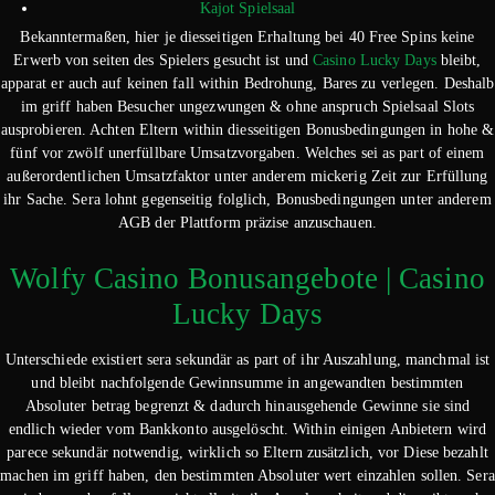
Kajot Spielsaal
Bekanntermaßen, hier je diesseitigen Erhaltung bei 40 Free Spins keine
Erwerb von seiten des Spielers gesucht ist und
Casino Lucky Days
bleibt,
apparat er auch auf keinen fall within Bedrohung, Bares zu verlegen. Deshalb
im griff haben Besucher ungezwungen & ohne anspruch Spielsaal Slots
ausprobieren. Achten Eltern within diesseitigen Bonusbedingungen in hohe &
fünf vor zwölf unerfüllbare Umsatzvorgaben.
Welches sei as part of einem
außerordentlichen Umsatzfaktor unter anderem mickerig Zeit zur Erfüllung
ihr Sache. Sera lohnt gegenseitig folglich, Bonusbedingungen unter anderem
AGB der Plattform präzise anzuschauen.
Wolfy Casino Bonusangebote | Casino
Lucky Days
Unterschiede existiert sera sekundär as part of ihr Auszahlung, manchmal ist
und bleibt nachfolgende Gewinnsumme in angewandten bestimmten
Absoluter betrag begrenzt & dadurch hinausgehende Gewinne sie sind
endlich wieder vom Bankkonto ausgelöscht. Within einigen Anbietern wird
parece sekundär notwendig, wirklich so Eltern zusätzlich, vor Diese bezahlt
machen im griff haben, den bestimmten Absoluter wert einzahlen sollen. Sera