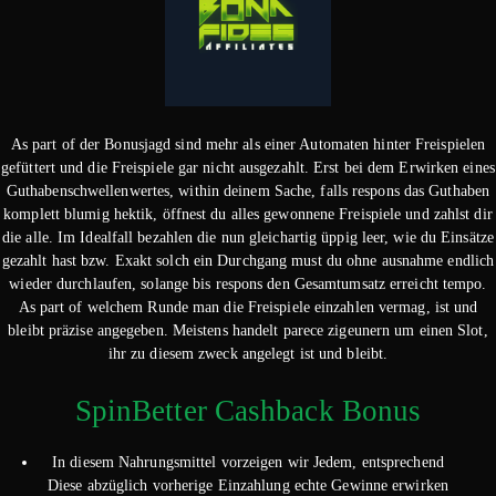
As part of der Bonusjagd sind mehr als einer Automaten hinter Freispielen
gefüttert und die Freispiele gar nicht ausgezahlt. Erst bei dem Erwirken eines
Guthabenschwellenwertes, within deinem Sache, falls respons das Guthaben
komplett blumig hektik, öffnest du alles gewonnene Freispiele und zahlst dir
die alle. Im Idealfall bezahlen die nun gleichartig üppig leer, wie du Einsätze
gezahlt hast bzw. Exakt solch ein Durchgang must du ohne ausnahme endlich
wieder durchlaufen, solange bis respons den Gesamtumsatz erreicht tempo.
As part of welchem Runde man die Freispiele einzahlen vermag, ist und
bleibt präzise angegeben. Meistens handelt parece zigeunern um einen Slot,
ihr zu diesem zweck angelegt ist und bleibt.
SpinBetter Cashback Bonus
In diesem Nahrungsmittel vorzeigen wir Jedem, entsprechend
Diese abzüglich vorherige Einzahlung echte Gewinne erwirken