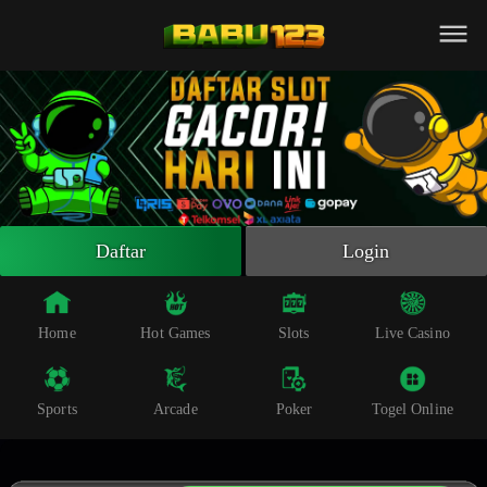
Beranda
Slot Online
Live Casino
Sportsbook
Arcade
Togel Online
Daftar
Login
Poker
Whatsapp
Home
Hot Games
Slots
Live Casino
Telegram
Sports
Arcade
Poker
Togel Online
Livechat