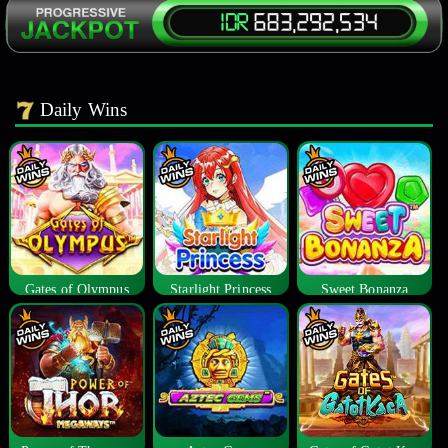
Daily Wins
Gates of Olympus
Starlight Princess
Sweet Bonanza