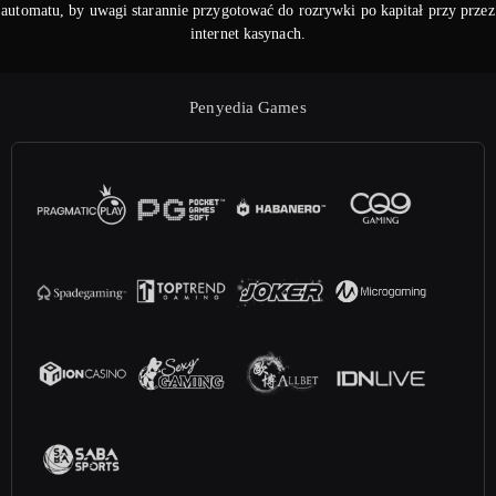
automatu, by uwagi starannie przygotować do rozrywki po kapitał przy przez
internet kasynach.
Penyedia Games