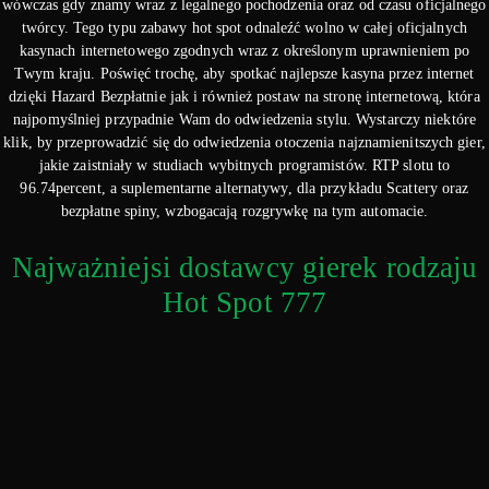
wówczas gdy znamy wraz z legalnego pochodzenia oraz od czasu oficjalnego
twórcy. Tego typu zabawy hot spot odnaleźć wolno w całej oficjalnych
kasynach internetowego zgodnych wraz z określonym uprawnieniem po
Twym kraju. Poświęć trochę, aby spotkać najlepsze kasyna przez internet
dzięki Hazard Bezpłatnie jak i również postaw na stronę internetową, która
najpomyślniej przypadnie Wam do odwiedzenia stylu. Wystarczy niektóre
klik, by przeprowadzić się do odwiedzenia otoczenia najznamienitszych gier,
jakie zaistniały w studiach wybitnych programistów. RTP slotu to
96.74percent, a suplementarne alternatywy, dla przykładu Scattery oraz
bezpłatne spiny, wzbogacają rozgrywkę na tym automacie.
Najważniejsi dostawcy gierek rodzaju
Hot Spot 777