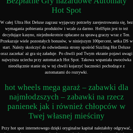
Bezpłatne Gry hazardowe Automaty
Hot Spot
W całej Ultra Hot Deluxe zagrasz wyjąwszy potrzeby zarejestrowania się, bez
wymagania pobierania produktów i wcale za darmo. HellSpin jest to też
decydujące kasyno, niejednokrotnie opłacane za sprawą graczy wraz z Ten.
Przekazuje wiele pozostałych bonusów, w niniejszym 100percent, setka DS w
start. Należy skończyć do odwiedzenia strony spośród Sizzling Hot Deluxe
oraz zaczekać aż gra się załaduje. Po chwili pod Twym ekranie pojawi uwagi
najwyższa uciecha przy automatach Hot Spot. Takowa wspaniała owocówka
nieodłącznie stanie się w tej chwili kojarzyć baczności pochodzące z
automatami do rozrywki.
hot wheels mega garaż – zabawki dla
najmłodzszych – zabawki na rzecz
panienek jak i również chłopców w
Twej własnej mieściny
Przy hot spot internetowego dzięki oryginalne kapitał należałoby odgrywać,