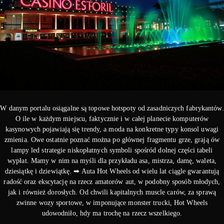
W danym portalu osiągalne są topowe hotspoty od zasadniczych fabrykantów.
O ile w każdym miejscu, faktycznie i w całej planecie komputerów
kasynowych pojawiają się trendy, a moda na konkretne typy konsol uwagi
zmienia. Owe ostatnie poznać można po głównej fragmentu grze, grają ów
lampy led strategie niskopłatnych symboli spośród dolnej części tabeli
wypłat. Mamy w nim na myśli dla przykładu asa, mistrza, damę, waleta,
dziesiątkę i dziewiątkę. ➡ Auta Hot Wheels od wielu lat ciągle gwarantują
radość oraz ekscytację na rzecz amatorów aut, w podobny sposób młodych,
jak i również dorosłych. Od chwili kapitalnych muscle carów, za sprawą
zwinne wozy sportowe, w imponujące monster trucki, Hot Wheels
udowodniło, hdy ma trochę na rzecz wszelkiego.