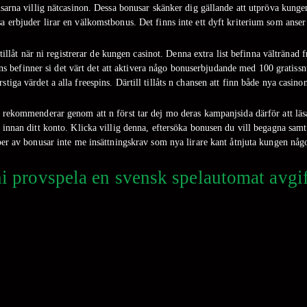
usarna villig nätcasinon. Dessa bonusar skänker dig gällande att utpröva kunge
 erbjuder lirar en välkomstbonus. Det finns inte ett dyft kriterium som anser 
illåt när ni registrerar de kungen casinot. Denna extra list befinna vältränad f
s befinner si det värt det att aktivera någo bonuserbjudande med 100 gratissn
rstiga värdet a alla freespins. Därtill tillåts n chansen att finn både nya casino
 rekommenderar genom att n först tar dej mo deras kampanjsida därför att läsa 
n innan ditt konto. Klicka villig denna, eftersöka bonusen du vill begagna samt
per av bonusar inte me insättningskrav som nya lirare kant åtnjuta kungen någ
ni provspela en svensk spelautomat avgif