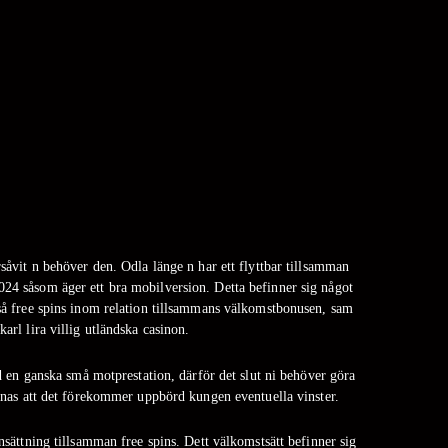
örsåvit n behöver den. Odla länge n har ett flyttbar tillsamman
024 såsom äger ett bra mobilversion. Detta befinner sig något
kså free spins inom relation tillsammans välkomstbonusen, sam
karl lira villig utländska casinon.
tid en ganska små motprestation, därför det slut ni behöver göra
minnas att det förekommer uppbörd kungen eventuella vinster.
ättning tillsamman free spins. Dett välkomstsätt befinner sig