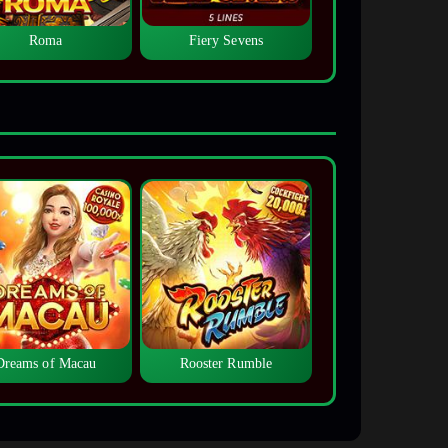
Roma
Fiery Sevens
Dreams of Macau
Rooster Rumble