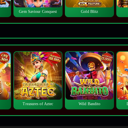
Gem Saviour Conquest
Gold Blitz
Treasures of Aztec
Wild Bandito