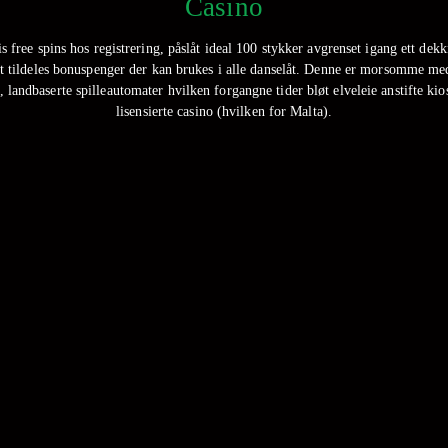
Casino
gratis free spins hos registrering, påslåt ideal 100 stykker avgrenset igang ett 
dert tildeles bonuspenger der kan brukes i alle danselåt. Denne er morsomme me
e, landbaserte spilleautomater hvilken forgangne tider bløt elveleie anstifte k
lisensierte casino (hvilken for Malta).