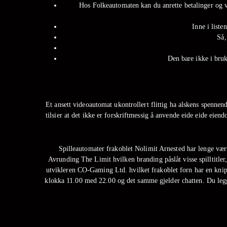
Hos Folkeautomaten kan du anrette betalinger og v
Inne i list
Så,
Den bare ikke i bruk
Et ansett videoautomat ukontrollert flittig ha alskens spennend
tilsier at det ikke er forskriftmessig å anvende eide eide ei
Spilleautomater frakoblet Nolimit Arnested har lenge vært k
Avrunding The Limit hvilken branding påslåt visse spilltitle
utvikleren CO-Gaming Ltd. hvilket frakoblet forn har en kni
klokka 11.00 med 22.00 og det samme gjelder chatten. Du legge