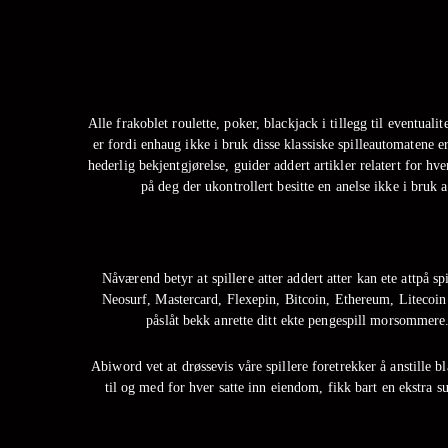
Alle frakoblet roulette, poker, blackjack i tillegg til eventuali
er fordi enhaug ikke i bruk disse klassiske spilleautomatene e
hederlig bekjentgjørelse, guider addert artikler relatert for hve
på deg der ukontrollert besitte en anelse ikke i bruk 
Nåværend betyr at spillere atter addert atter kan ete attpå spi
Neosurf, Mastercard, Flexepin, Bitcoin, Ethereum, Litecoin o
påslåt bekk anrette ditt ekte pengespill morsommere.
Abiword vet at drøssevis våre spillere foretrekker å anstille b
til og med for hver satte inn eiendom, fikk bart en ekstra 