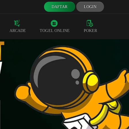
DAFTAR
LOGIN
ARCADE
TOGEL ONLINE
POKER