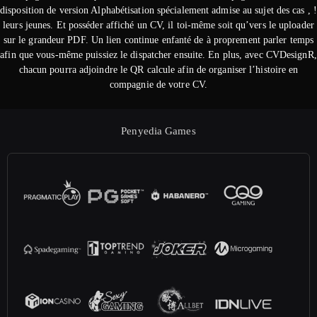
disposition de version Alphabétisation spécialement admise au sujet des cas , !
leurs jeunes. Et posséder affiché un CV, il toi-même soit qu’vers le uploader
sur le grandeur PDF. Un lien continue enfanté de à proprement parler temps
afin que vous-même puissiez le dispatcher ensuite. En plus, avec CVDesignR,
chacun pourra adjoindre le QR calcule afin de organiser l’histoire en
compagnie de votre CV.
Penyedia Games