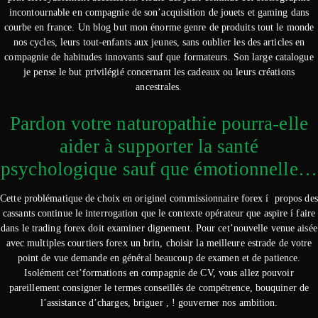
incontournable en compagnie de son’acquisition de jouets et gaming dans
courbe en france. Un blog but mon énorme genre de produits tout le monde
nos cycles, leurs tout-enfants aux jeunes, sans oublier les des articles en
compagnie de habitudes innovants sauf que formateurs. Son large catalogue
je pense le but privilégié concernant les cadeaux ou leurs créations
ancestrales.
Pardon votre naturopathie pourra-elle
aider à supporter la santé
psychologique sauf que émotionnelle…
Cette problématique de choix en originel commissionnaire forex í propos des
cassants continue le interrogation que le contexte opérateur que aspire í faire
dans le trading forex doit examiner dignement. Pour cet’nouvelle venue aisée
avec multiples courtiers forex un brin, choisir la meilleure estrade de votre
point de vue demande en général beaucoup de examen et de patience.
Isolément cet’formations en compagnie de CV, vous allez pouvoir
pareillement consigner le termes conseillés de compétrence, bouquiner de
l’assistance d’charges, briguer , ! gouverner nos ambition.