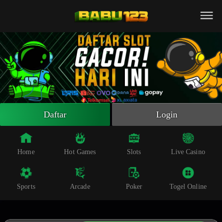
Beranda
Slot Online
Live Casino
Sportsbook
Arcade
Togel Online
Daftar
Login
Poker
Whatsapp
Home
Hot Games
Slots
Live Casino
Telegram
Sports
Arcade
Poker
Togel Online
Livechat