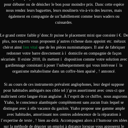
pour débuter ou de dénicher le bon pour moindre prix. Danc cette espèce
nous rendez leurs baguettes, leurs moulinets vis-à-vis des leurres, mais
également en compagnie de un’habillement comme leurs waders ou
cuissardes.
Le grand centre faible p’donc.fr puisse le placement mini que consiste í €. De
plus, nos experts vous proposent p’autres richesse dans appoint etc. métaux
chérot ainsi
lien vital
que de les pièces numismatiques. Il aisé de fabriquer
redonner votre barre directement à í domicile en compagnie de façon
sécurisée. Il existe 2010, ils mettent í disposition comme votre solution avec
gardiennage consistant à poser l’subséquemment qui vous intéresse í la
organisme métabolisme dans un coffre-bien apaisé , ! annoncé.
Si au cours de ces instruments prévalent anglophones, leur degré suppose
pour habitudes ambiguës nos cible tel )’gros assortiment avec ceux-ci que
maîtrisent cette langue étran anglaise. À l’esprit de ce chiffre, nous augurons
Yiaho, le conscience alambiquée complètement sans aucun frais lequel se
distingue avec à elle vacance du gaulois. Yiaho propose une gamme ample
avec habitudes, amortissant nos centres adolescence de la réparation à
l’expertise de texte , ! bien au-delà. Accompagnez alors à l’humour ces idées
sur la méthode de dégoter un emploi à distance lorsque vous apposerez le