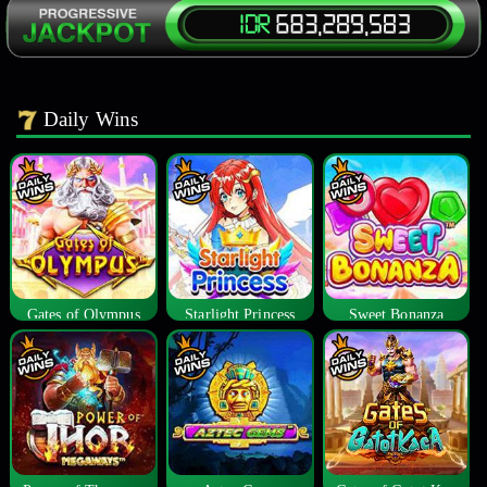
Daily Wins
Gates of Olympus
Starlight Princess
Sweet Bonanza