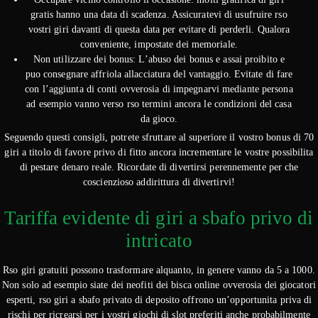
gratis hanno una data di scadenza. Assicuratevi di usufruire rso
vostri giri davanti di questa data per evitare di perderli. Qualora
conveniente, impostate dei memoriale.
Non utilizzare dei bonus: L’abuso dei bonus e assai proibito e
puo consegnare affriola allacciatura del vantaggio. Evitate di fare
con l’aggiunta di conti ovverosia di impegnarvi mediante persona
ad esempio vanno verso rso termini ancora le condizioni del casa
da gioco.
Seguendo questi consigli, potrete sfruttare al superiore il vostro bonus di 70
giri a titolo di favore privo di fitto ancora incrementare le vostre possibilita
di pestare denaro reale. Ricordate di divertirsi perennemente per che
coscienzioso addirittura di divertirvi!
Tariffa evidente di giri a sbafo privo di
intricato
Rso giri gratuiti possono trasformare alquanto, in genere vanno da 5 a 1000.
Non solo ad esempio siate dei neofiti dei bisca online ovverosia dei giocatori
esperti, rso giri a sbafo privato di deposito offrono un’opportunita priva di
rischi per ricrearsi per i vostri giochi di slot preferiti anche probabilmente