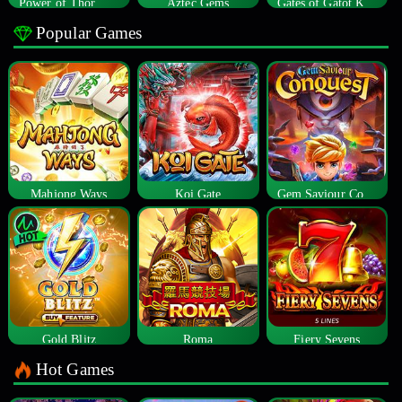
Power of Thor Megaways
Aztec Gems
Gates of Gatot Kaca
Popular Games
Mahjong Ways
Koi Gate
Gem Saviour Conquest
Gold Blitz
Roma
Fiery Sevens
Hot Games