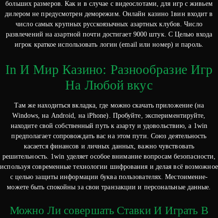
больших размеров. Как и в случае с видеослотами, для игр с живьем
дилером не предусмотрен деморежим. Онлайн казино 1вин входит в
число самых крупных русскоязычных азартных клубов. Число
развлечений на азартной почти достигает 9000 штук. С Целью входа
игрок краткое использовать логин (email или номер) и пароль.
In И Мир Казино: Разнообразие Игр
На Любой вкус
Там же находиться вкладка, где можно скачать приложение (на
Windows, на Android, на iPhone). Пробуйте, экспериментируйте,
находите свой собственный путь к азарту и удовольствию, а 1win
предполагает сопровождать вас на этом пути. Союз деятельность
касается финансов и личных данных, важно чувствовать
решительность. 1win уделяет особое внимание вопросам безопасности,
используя современные технологии шифрования и делая всё возможное
с целью защиты информации буква пользователях. Местоимение-
можете быть спокойны за свои транзакции и персональные данные.
Можно Ли совершать Ставки И Играть В