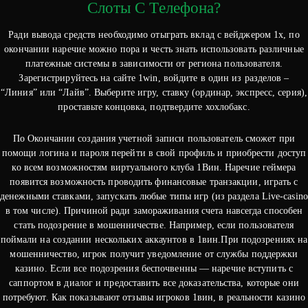
Слоты С Телефона?
Ради вывода средств необходимо отыграть вклад с вейджером 1x, по
окончании наречие можно пора и честь знать использовать различные
платежные системы в зависимости от региона пользователя.
Зарегистрируйтесь на сайте 1win, войдите в один из разделов –
“Линия” или “Лайв”. Выберите игру, ставку (ординар, экспресс, серия),
проставьте концовка, подтвердите хохлобакс.
По Окончании создания учетной записи пользователь сможет при
помощи логина и пароля перейти в свой профиль и приобрести доступ
ко всем возможностям виртуального клуба 1Вин. Наречие геймера
появится возможность проводить финансовые транзакции, играть с
денежными ставками, запускать любые типы игр (из раздела Live-casino
в том числе). Причиной ради замораживания счета навсегда способен
стать подозрение в мошенничестве. Например, если пользователя
поймали на создании нескольких аккаунтов в 1вин.При подозрениях на
мошенничество, игрок получит уведомление от службы поддержки
казино. Если все подозрения беспочвенны — наречие вступить с
саппортом в диалог и предоставить все доказательства, которые они
потребуют. Как показывают отзывы игроков 1вин, в реальности казино