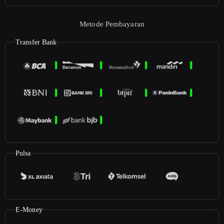
Metode Pembayaran
Transfer Bank
Pulsa
E-Money