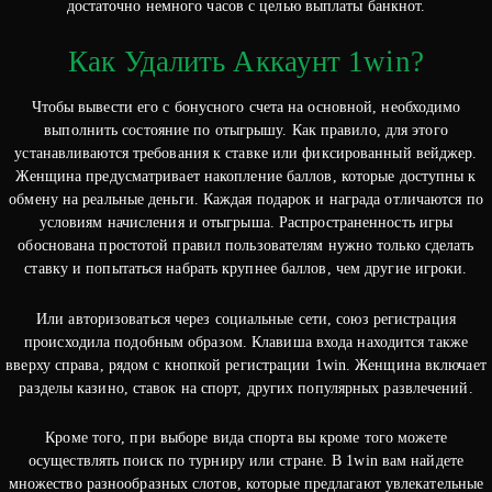
достаточно немного часов с целью выплаты банкнот.
Как Удалить Аккаунт 1win?
Чтобы вывести его с бонусного счета на основной, необходимо
выполнить состояние по отыгрышу. Как правило, для этого
устанавливаются требования к ставке или фиксированный вейджер.
Женщина предусматривает накопление баллов, которые доступны к
обмену на реальные деньги. Каждая подарок и награда отличаются по
условиям начисления и отыгрыша. Распространенность игры
обоснована простотой правил пользователям нужно только сделать
ставку и попытаться набрать крупнее баллов, чем другие игроки.
Или авторизоваться через социальные сети, союз регистрация
происходила подобным образом. Клавиша входа находится также
вверху справа, рядом с кнопкой регистрации 1win. Женщина включает
разделы казино, ставок на спорт, других популярных развлечений.
Кроме того, при выборе вида спорта вы кроме того можете
осуществлять поиск по турниру или стране. В 1win вам найдете
множество разнообразных слотов, которые предлагают увлекательные