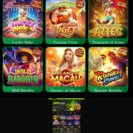
Lucky Neko
Fortune Tiger
Treasures of Aztec
Wild Bandito
Dreams of Macau
Rooster Rumble