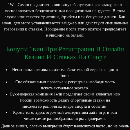
1Win Casino предлагает лаконичную бонусную программу, союз
воспользоваться бездепозитными поощрениями не удастся. В этом
случае начисляются фриспины, фрибеты или бонусные деньги. Как
закон, для этого устанавливается вейджер или действуют специальные
требования к ставкам. Поощрение после этого краткое предполагает
начислено на баланс.
Бонусы 1вин При Регистрации В Онлайн
Казино И Ставках На Спорт
Негативные отзывы касаются обязательной верификации в
1вин.
Сие обязательная проверка и регулярная необходимость
искать актуальное зеркало.
Букмекерская компания 1win предлагает своим клиентам изо
России возможность делать спортивные ставки на
множество различных видов спорта и событий.
Кроме того, здесь огромный альтернатива лайв игр, в том
числе самые разнообразные игры с дилерами.
Данное значит, словно выигрыши будут начисляться часто, но не очень