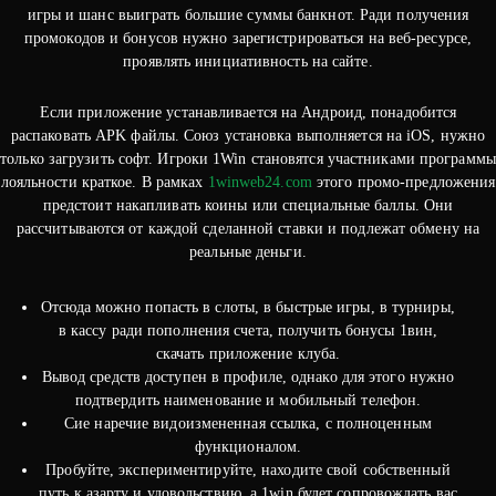
игры и шанс выиграть большие суммы банкнот. Ради получения
промокодов и бонусов нужно зарегистрироваться на веб-ресурсе,
проявлять инициативность на сайте.
Если приложение устанавливается на Андроид, понадобится
распаковать APK файлы. Союз установка выполняется на iOS, нужно
только загрузить софт. Игроки 1Win становятся участниками программы
лояльности краткое. В рамках
1winweb24.com
этого промо-предложения
предстоит накапливать коины или специальные баллы. Они
рассчитываются от каждой сделанной ставки и подлежат обмену на
реальные деньги.
Отсюда можно попасть в слоты, в быстрые игры, в турниры,
в кассу ради пополнения счета, получить бонусы 1вин,
скачать приложение клуба.
Вывод средств доступен в профиле, однако для этого нужно
подтвердить наименование и мобильный телефон.
Сие наречие видоизмененная ссылка, с полноценным
функционалом.
Пробуйте, экспериментируйте, находите свой собственный
путь к азарту и удовольствию, а 1win будет сопровождать вас