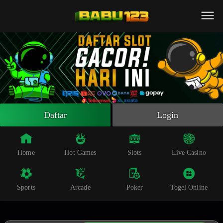
Beranda
Slot Online
Live Casino
Sportsbook
Arcade
Togel Online
Daftar
Login
Poker
Whatsapp
Home
Hot Games
Slots
Live Casino
Telegram
Sports
Arcade
Poker
Togel Online
Livechat