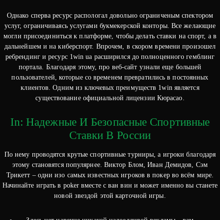
Однако сперва ресурс распологал довольно ограниченым спектором
услуг, ограничиваясь услугами букмекерской конторы. Все желающие
могли присоединиться к платформе, чтобы делать ставки на спорт, а в
дальнейшем и на киберспорт. Впрочем, в скором времени произошел
ребрендинг и ресурс 1win ua расширился до полноценного гемблинг
портала. Благодаря этому, про веб-сайт узнали еще большей
пользователей, которые со временем превратились в постоянных
клиентов. Одним из ключевых преимуществ 1win является
существование официальной лицензии Кюрасао.
In: Надежные И Безопасные Спортивные
Ставки В России
По нему проводятся крутые спортивные турниры, а игроки благодаря
этому становятся популярнее. Виктор Блом, Иван Демидов, Сэм
Трикетт – одни изо самых известных игроков в покер во всём мире.
Начинайте играть в poker вместе с ван вин и может именно вы станете
новой звездой этой карточной игры.