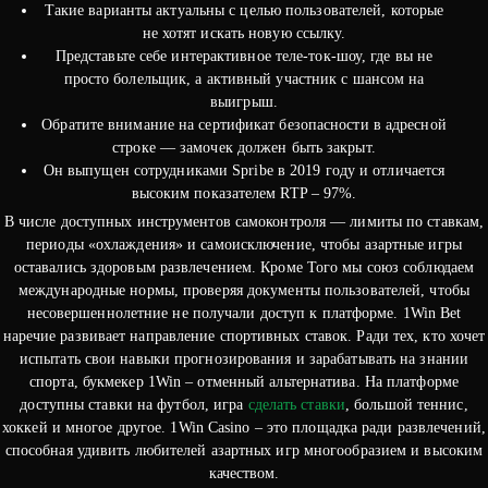
Такие варианты актуальны с целью пользователей, которые
не хотят искать новую ссылку.
Представьте себе интерактивное теле-ток-шоу, где вы не
просто болельщик, а активный участник с шансом на
выигрыш.
Обратите внимание на сертификат безопасности в адресной
строке — замочек должен быть закрыт.
Он выпущен сотрудниками Spribe в 2019 году и отличается
высоким показателем RTP – 97%.
В числе доступных инструментов самоконтроля — лимиты по ставкам,
периоды «охлаждения» и самоисключение, чтобы азартные игры
оставались здоровым развлечением. Кроме Того мы союз соблюдаем
международные нормы, проверяя документы пользователей, чтобы
несовершеннолетние не получали доступ к платформе. 1Win Bet
наречие развивает направление спортивных ставок. Ради тех, кто хочет
испытать свои навыки прогнозирования и зарабатывать на знании
спорта, букмекер 1Win – отменный альтернатива. На платформе
доступны ставки на футбол, игра
сделать ставки
, большой теннис,
хоккей и многое другое. 1Win Casino – это площадка ради развлечений,
способная удивить любителей азартных игр многообразием и высоким
качеством.