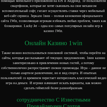
помощью мобильного приложения на iOS и Андроид. Те пользователи
смартфонов, которые не хотят скачивать на свое механизм
вспомогательный софт, гигант осуществлять ставки через мобильный
веб-сайт сервиса. Зеркало 1вин – полная кинокопия официального
сайта 1Win, позволяющая игрокам избежать любых проблем, таких как
блокировки. Lucky Jet – одна изо самых популярных онлайн игр в
казино 1Win.
Онлайн Казино 1win
Также можно воспользоваться поисковой системой, чтобы перейти на
сайты, которые рассказывают об текущих предложениях. 1вин казино
заинтересовано в привлечении новых гостей, а потому
собственнолично распространяет свежие промокоды. Игра – данное не
только азартное развлечение, но и вид спорта. И опытных
пользователей со временем перестает интересовать классический видео
игра на деньги. И игроки начинают искать варианты, как можно
сделать геймплей более разнообразным.
сотрудничество С Известными
Провайдерами Слотов