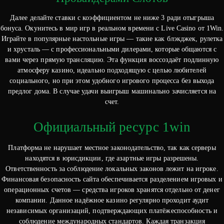
Далее делайте ставки с коэффициентом не ниже 3 ради отыгрыша
бонуса. Окунитесь в мир игр в реальном времени с Live Casino от 1Win.
Играйте в популярные настольные игры — такие как блэкджек, рулетка
и хрусталь — с профессиональными дилерами, которые общаются с
вами через прямую трансляцию. Эта функция воссоздаёт подлинную
атмосферу казино, идеально подходящую с целью любителей
социального, но при этом удобного игрового процесса без выхода
предлог дома. В случае удачи выигрыш машинально зачисляется на
счет.
Официальный ресурс 1win
Платформа не нарушает местное законодательство, так как серверы
находятся в юрисдикции, где азартные игры разрешены.
Ответственность за соблюдение локальных законов лежит на игроке.
Финансовая безопасность сайта обеспечивается разделением игровых и
операционных счетов — средства игроков хранятся отдельно от денег
компании. Данное надёжное казино регулярно проходит аудит
независимых организаций, подтверждающих платёжеспособность и
соблюдение международных стандартов. Каждая транзакция