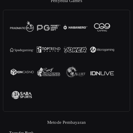
Penyedia Games
Metode Pembayaran