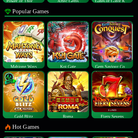
Power of Thor Megaways
Aztec Gems
Gates of Gatot Kaca
Popular Games
Mahjong Ways
Koi Gate
Gem Saviour Conquest
Gold Blitz
Roma
Fiery Sevens
Hot Games