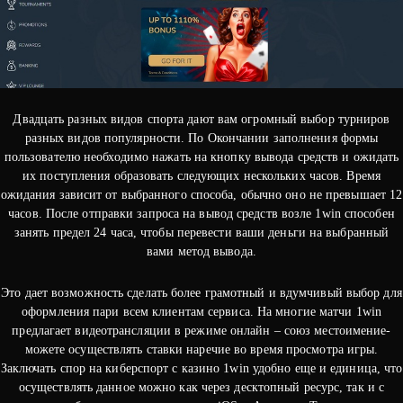
Двадцать разных видов спорта дают вам огромный выбор турниров
разных видов популярности. По Окончании заполнения формы
пользователю необходимо нажать на кнопку вывода средств и ожидать
их поступления образовать следующих нескольких часов. Время
ожидания зависит от выбранного способа, обычно оно не превышает 12
часов. После отправки запроса на вывод средств возле 1win способен
занять предел 24 часа, чтобы перевести ваши деньги на выбранный
вами метод вывода.
Это дает возможность сделать более грамотный и вдумчивый выбор для
оформления пари всем клиентам сервиса. На многие матчи 1win
предлагает видеотрансляции в режиме онлайн – союз местоимение-
можете осуществлять ставки наречие во время просмотра игры.
Заключать спор на киберспорт с казино 1win удобно еще и единица, что
осуществлять данное можно как через десктопный ресурс, так и с