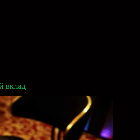
й вклад