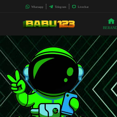
Whatsapp
Telegram
Livechat
BERAN