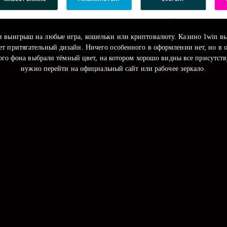
и выигрыш на любые игра, кошельки или криптовалюту. Казино 1win вы
еет притягательный дизайн. Ничего особенного в оформлении нет, но в 
ого фона выбрали тёмный цвет, на котором хорошо видны все присутств
нужно перейти на официальный сайт или рабочее зеркало.