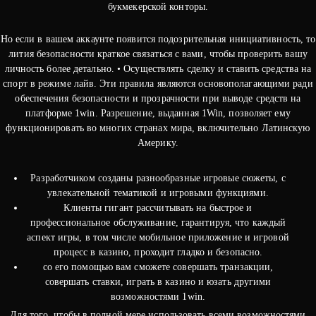
букмекерской конторы.
Но если в вашем аккаунте появится подозрительная инициативность, то
лития безопасности краткое связаться с вами, чтобы проверить вашу
личность более детально. • Осуществлять сделку и ставить средства на
спорт в режиме лайв. Эти правила являются основополагающими ради
обеспечения безопасности и прозрачности при выводе средств на
платформе 1win. Разрешение, выданная 1Win, позволяет ему
функционировать во многих странах мира, включительно Латинскую
Америку.
Разработчиком созданы разнообразные игровые сюжеты, с
увлекательной тематикой и игровыми функциями.
Клиенты гигант рассчитывать на быстрое и
профессиональное обслуживание, гарантируя, что каждый
аспект игры, в том числе мобильное приложение и игровой
процесс в казино, проходит гладко и безопасно.
со его помощью вам сможете совершать транзакции,
совершать ставки, играть в казино и юзать другими
возможностями 1win.
Для того, чтобы в полной мере использовать всеми возможностями