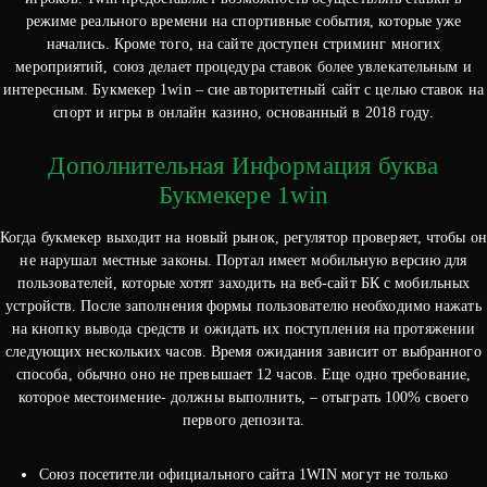
режиме реального времени на спортивные события, которые уже
начались. Кроме того, на сайте доступен стриминг многих
мероприятий, союз делает процедура ставок более увлекательным и
интересным. Букмекер 1win – сие авторитетный сайт с целью ставок на
спорт и игры в онлайн казино, основанный в 2018 году.
Дополнительная Информация буква
Букмекере 1win
Когда букмекер выходит на новый рынок, регулятор проверяет, чтобы он
не нарушал местные законы. Портал имеет мобильную версию для
пользователей, которые хотят заходить на веб-сайт БК с мобильных
устройств. После заполнения формы пользователю необходимо нажать
на кнопку вывода средств и ожидать их поступления на протяжении
следующих нескольких часов. Время ожидания зависит от выбранного
способа, обычно оно не превышает 12 часов. Еще одно требование,
которое местоимение- должны выполнить, – отыграть 100% своего
первого депозита.
Союз посетители официального сайта 1WIN могут не только