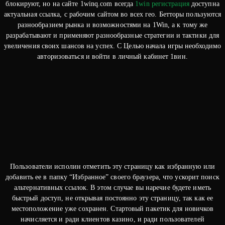
блокируют, но на сайте 1winq.com всегда
1win регистрация
доступна
актуальная ссылка, с рабочим сайтом во всех гео. Бетторы пользуются
разнообразием рынка и возможностями на 1Win, а к тому же
разрабатывают и применяют разнообразные стратегии и тактики для
увеличения своих шансов на успех. С Целью начала игры необходимо
авторизоваться и войти в личный кабинет 1вин.
Пользователи исполин отметить эту страницу как избранную или
добавить ее в папку “Избранное” своего браузера, что ускорит поиск
альтернативных ссылок. В этом случае вы наречие будете иметь
быстрый доступ, не открывая постоянно эту страницу, так как ее
местоположение уже сохранен. Стартовый пакетик для новичков
начисляется и ради клиентов казино, и ради пользователей