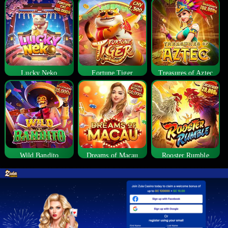
Lucky Neko
Fortune Tiger
Treasures of Aztec
Wild Bandito
Dreams of Macau
Rooster Rumble