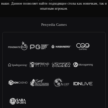
выше. Данное позволяет найти подходящие столы как новичкам, так и
опытным игрокам.
Penyedia Games