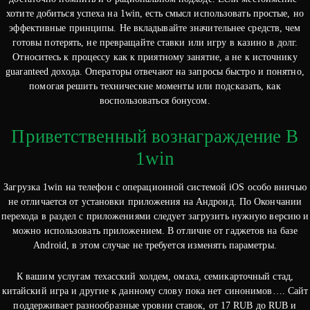
хотите добиться успеха на 1win, есть смысл использовать простые, но
эффективные принципы. Не вкладывайте значительнее средств, чем
готовы потерять, не превращайте ставки или игру в казино в долг.
Относитесь к процессу как к приятному занятие, а не к источнику
guaranteed дохода. Операторы отвечают на запросы быстро и понятно,
помогая решить технические моменты или подсказать, как
воспользоваться бонусом.
Приветственный вознаграждение В
1win
Загрузка 1win на телефон с операционной системой iOS особо вничью
не отличается от установки приложения на Андроид. По Окончании
перехода в раздел с приложениями следует загрузить нужную версию и
можно использовать приложением. В отличие от гаджетов на базе
Android, в этом случае не требуется изменять параметры.
К вашим услугам техасский холдем, омаха, семикарточный стад,
китайский игра и другие к данному слову пока нет синонимов…. Сайт
поддерживает разнообразные уровни ставок, от 17 RUB до RUB и