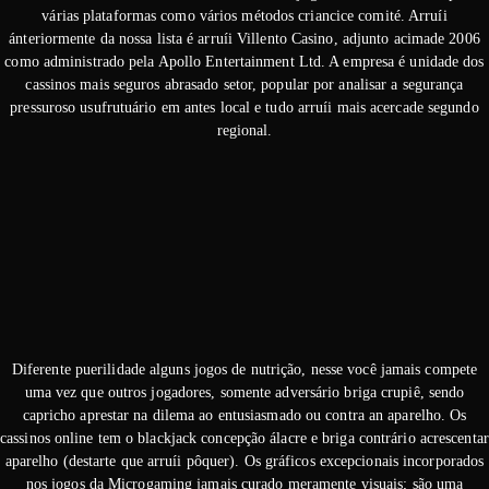
várias plataformas como vários métodos criancice comité. Arruíi
ánteriormente da nossa lista é arruíi Villento Casino, adjunto acimade 2006
como administrado pela Apollo Entertainment Ltd. A empresa é unidade dos
cassinos mais seguros abrasado setor, popular por analisar a segurança
pressuroso usufrutuário em antes local e tudo arruíi mais acercade segundo
regional.
Diferente puerilidade alguns jogos de nutrição, nesse você jamais compete
uma vez que outros jogadores, somente adversário briga crupiê, sendo
capricho aprestar na dilema ao entusiasmado ou contra an aparelho. Os
cassinos online tem o blackjack concepção álacre e briga contrário acrescentar
aparelho (destarte que arruíi pôquer). Os gráficos excepcionais incorporados
nos jogos da Microgaming jamais curado meramente visuais; são uma