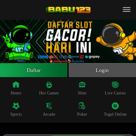
Beranda
Slot Online
Live Casino
Sportsbook
Arcade
Togel Online
Daftar
Login
Poker
Whatsapp
Home
Hot Games
Slots
Live Casino
Telegram
Sports
Arcade
Poker
Togel Online
Livechat