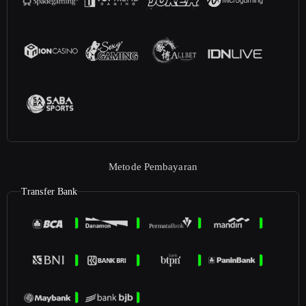
Metode Pembayaran
Transfer Bank