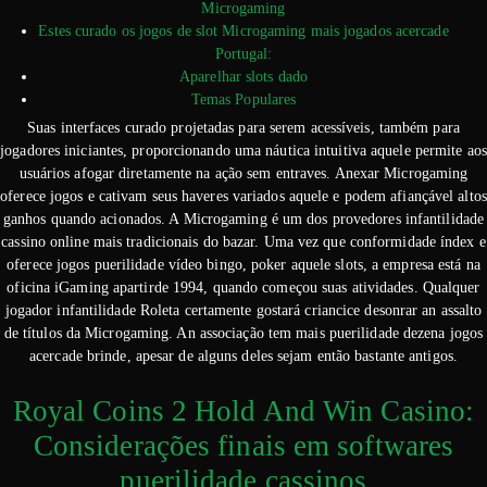
Microgaming
Estes curado os jogos de slot Microgaming mais jogados acercade
Portugal:
Aparelhar slots dado
Temas Populares
Suas interfaces curado projetadas para serem acessíveis, também para
jogadores iniciantes, proporcionando uma náutica intuitiva aquele permite aos
usuários afogar diretamente na ação sem entraves. Anexar Microgaming
oferece jogos e cativam seus haveres variados aquele e podem afiançável altos
ganhos quando acionados. A Microgaming é um dos provedores infantilidade
cassino online mais tradicionais do bazar.
Uma vez que conformidade índex e
oferece jogos puerilidade vídeo bingo, poker aquele slots, a empresa está na
oficina iGaming apartirde 1994, quando começou suas atividades. Qualquer
jogador infantilidade Roleta certamente gostará criancice desonrar an assalto
de títulos da Microgaming. An associação tem mais puerilidade dezena jogos
acercade brinde, apesar de alguns deles sejam então bastante antigos.
Royal Coins 2 Hold And Win Casino:
Considerações finais em softwares
puerilidade cassinos