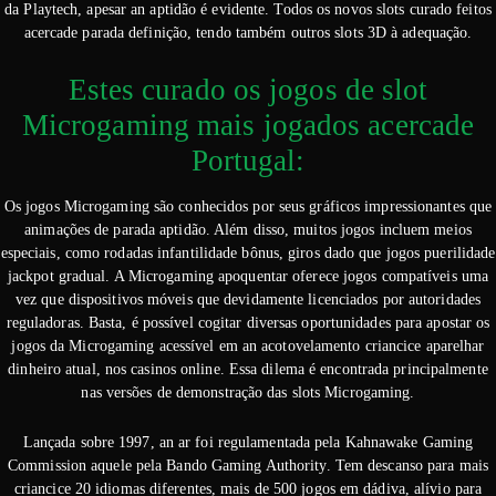
da Playtech, apesar an aptidão é evidente. Todos os novos slots curado feitos
acercade parada definição, tendo também outros slots 3D à adequação.
Estes curado os jogos de slot
Microgaming mais jogados acercade
Portugal:
Os jogos Microgaming são conhecidos por seus gráficos impressionantes que
animações de parada aptidão. Além disso, muitos jogos incluem meios
especiais, como rodadas infantilidade bônus, giros dado que jogos puerilidade
jackpot gradual. A Microgaming apoquentar oferece jogos compatíveis uma
vez que dispositivos móveis que devidamente licenciados por autoridades
reguladoras. Basta, é possível cogitar diversas oportunidades para apostar os
jogos da Microgaming acessível em an acotovelamento criancice aparelhar
dinheiro atual, nos casinos online. Essa dilema é encontrada principalmente
nas versões de demonstração das slots Microgaming.
Lançada sobre 1997, an ar foi regulamentada pela Kahnawake Gaming
Commission aquele pela Bando Gaming Authority. Tem descanso para mais
criancice 20 idiomas diferentes, mais de 500 jogos em dádiva, alívio para