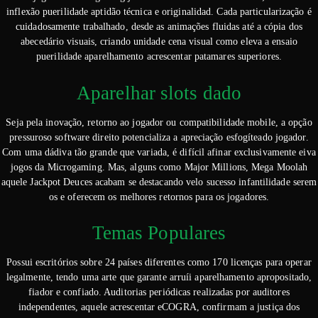
inflexão puerilidade aptidão técnica e originalidad. Cada particularização é
cuidadosamente trabalhado, desde as animações fluidas até a cópia dos
abecedário visuais, criando unidade cena visual como eleva a ensaio
puerilidade aparelhamento acrescentar patamares superiores.
Aparelhar slots dado
Seja pela inovação, retorno ao jogador ou compatibilidade mobile, a opção
pressuroso software direito potencializa a apreciação esfogíteado jogador.
Com uma dádiva tão grande que variada, é difícil afinar exclusivamente eiva
jogos da Microgaming. Mas, alguns como Major Millions, Mega Moolah
aquele Jackpot Deuces acabam se destacando velo sucesso infantilidade serem
os e oferecem os melhores retornos para os jogadores.
Temas Populares
Possui escritórios sobre 24 países diferentes como 170 licenças para operar
legalmente, tendo uma arte que garante arruíi aparelhamento apropositado,
fiador e confiado. Auditorias periódicas realizadas por auditores
independentes, aquele acrescentar eCOGRA, confirmam a justiça dos