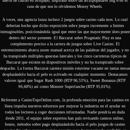
suerte de casino en avispado, inspirado sobre las archipopulares Big 6 en el
caso de que nos lo olvidemos Money Wheels.
A veces, una agencia lanza incluso 2 juegos sobre casino cada mes. Lo cual
deberían hecho que dicho exposición sobre juegos incremente a límites
inimaginables, posicionándola igual que entre las que mayormente slots posee
dentro del sector presente. El Baccarat sobre Pragmatic Play es una
complemento preciso a la cartera de juegos sobre Live Casino. El
entretenimiento abarca zoom manual acerca de las palabras del jugador, y no
ha transpirado múltiples apuestas laterales y los cinco carreteras tí­picos de
Baccarat que existen en dispositivos móviles y no ha transpirado sobre
despacho. La forma Baccarat carente misión estuviese vacante en tantas mesas
desplazándolo hacia el pelo es activado en cualquier momento. Destacamos
valores igual que Sugar Rush 1000 (RTP 96,53%), Sweet Bonanza (RTP
96,60%) así­ como Monster Superlanche (RTP 95,01%).
Referente a CasinoTopsOnline.com, la profunda emoción para las casinos en
línea impulsa nuestros esfuerzos por mejorar la industria en el ayudar en
todos los lectores a coger decisiones informadas. Nadie pondrí­a en duda
desde 2011, el equipo sobre expertos han país revisando casinos online,
bonos, métodos sobre pago desplazándolo hacia el pelo juegos de casino