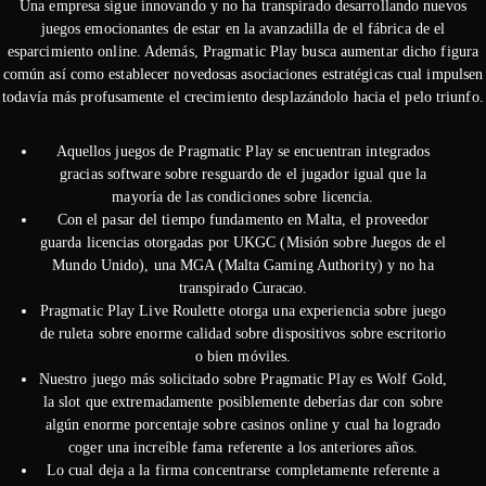
Una empresa sigue innovando y no ha transpirado desarrollando nuevos
juegos emocionantes de estar en la avanzadilla de el fábrica de el
esparcimiento online. Además, Pragmatic Play busca aumentar dicho figura
común así­ como establecer novedosas asociaciones estratégicas cual impulsen
todavía más profusamente el crecimiento desplazándolo hacia el pelo triunfo.
Aquellos juegos de Pragmatic Play se encuentran integrados
gracias software sobre resguardo de el jugador igual que la
mayoría de las condiciones sobre licencia.
Con el pasar del tiempo fundamento en Malta, el proveedor
guarda licencias otorgadas por UKGC (Misión sobre Juegos de el
Mundo Unido), una MGA (Malta Gaming Authority) y no ha
transpirado Curacao.
Pragmatic Play Live Roulette otorga una experiencia sobre juego
de ruleta sobre enorme calidad sobre dispositivos sobre escritorio
o bien móviles.
Nuestro juego más solicitado sobre Pragmatic Play es Wolf Gold,
la slot que extremadamente posiblemente deberías dar con sobre
algún enorme porcentaje sobre casinos online y cual ha logrado
coger una increíble fama referente a los anteriores años.
Lo cual deja a la firma concentrarse completamente referente a