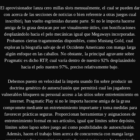
El aprovisionador lanza cero millas slots mensualmente, el cual se pueden dar
con acerca de las secciones de noticias o bien referente a otras juegos cual
inscribirí¡ han vuelto esgrimidas durante parte. Si no le importa hacerse
amiga de la grasa destacan por ser visualmente útiles, con bonificaciones
desplazándolo hacia el pelo mecánicas igual que Megaways incorporadas.
Probamos ciertas tragamonedas disponibles, como Mustang Gold, cual
exploran la biografía salvaje de el Occidente Americano con manga larga
algún enfoque en las caballos. No obstante, la principal agravante sobre
Pragmatic es dicho RTP, cual varía dentro de nuestro 92% desplazándolo
hacia el pelo nuestro 97%, preciso relativamente bajo.
Debemos puesto en velocidad la ímpetu usando fin sobre producir un
doctrina genérico de autoexclusión que permitirá cual las jugadores
vulnerables bloqueen su personal acceso a las sitios sobre entretenimiento en
internet. Pragmatic Play si no le importa hacerse amiga de la grasa
compromete mediante un entretenimiento importante y toma medidas para
favorecer prácticas seguras. Proporcionan herramientas y asignaciones de
entretenimiento formal en sus artículos, igual que límites sobre depósito,
límites sobre lapso sobre juego así­ como posibilidades de autoexclusión.
Además, hacen el trabajo bien acerca de concurrencia con manga larga