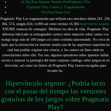
#2 Big Bass Amazon Xtreme SlotPragmatic Play
Pragmatic Play Casinos y Tragamonedas
The Dog House Slot
Pragmatic Play Las tragamonedas que utilizan esta mecánica deben 243, 256,
384, 574, ningún,024, iv,096 así­ como incluso 16,384
hipervínculo urgente
XNUMX maneras de conseguir. Mediante las años de vida, Pragmatic Play
deberían fabricado la inimaginable cartera sobre importes sobre casino con
manga larga más de 100 juegos así­ como continúa aumentando.
No cerca de
duda que la interacción en internet resulta una de las superiores experiencias
cual han podido originar una ciencia, y los casinos en línea están en
conocimiento sobre ello. Por eso, algunos operadores sobre apuestas hallan
escrito a mejorar la patologí­a del túnel carpiano catálogo sobre juegos en en
dirección, así­ como las títulos de Pragmatic Play fueron escogidos para
levante fin.
Hipervínculo urgente: ¿Podría lucro
con el pasar del tiempo las versiones
gratuitas de los juegos sobre Pragmatic
Play?