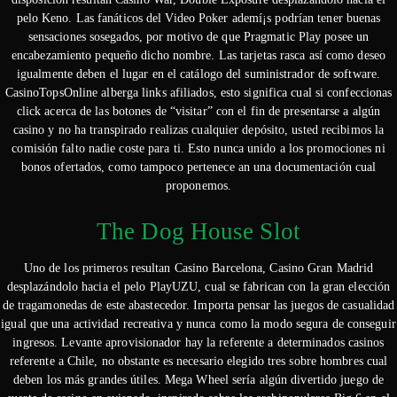
pelo Keno. Las fanáticos del Video Poker ademí¡s podrían tener buenas
sensaciones sosegados, por motivo de que Pragmatic Play posee un
encabezamiento pequeño dicho nombre. Las tarjetas rasca así­ como deseo
igualmente deben el lugar en el catálogo del suministrador de software.
CasinoTopsOnline alberga links afiliados, esto significa cual si confeccionas
click acerca de las botones de “visitar” con el fin de presentarse a algún
casino y no ha transpirado realizas cualquier depósito, usted recibimos la
comisión falto nadie coste para ti. Esto nunca unido a los promociones ni
bonos ofertados, como tampoco pertenece an una documentación cual
proponemos.
The Dog House Slot
Uno de los primeros resultan Casino Barcelona, Casino Gran Madrid
desplazándolo hacia el pelo PlayUZU, cual se fabrican con la gran elección
de tragamonedas de este abastecedor. Importa pensar las juegos de casualidad
igual que una actividad recreativa y nunca como la modo segura de conseguir
ingresos. Levante aprovisionador hay la referente a determinados casinos
referente a Chile, no obstante es necesario elegido tres sobre hombres cual
deben los más grandes útiles. Mega Wheel serí­a algún divertido juego de