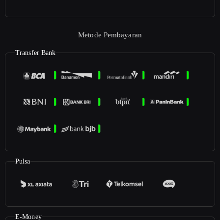
Metode Pembayaran
Transfer Bank
Pulsa
E-Money