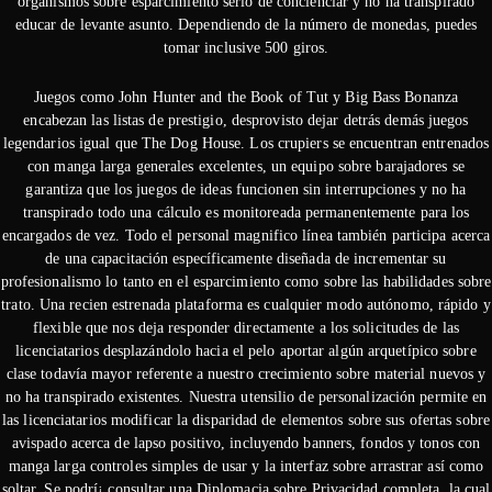
organismos sobre esparcimiento serio de concienciar y no ha transpirado
educar de levante asunto. Dependiendo de la número de monedas, puedes
tomar inclusive 500 giros.
Juegos como John Hunter and the Book of Tut y Big Bass Bonanza
encabezan las listas de prestigio, desprovisto dejar detrás demás juegos
legendarios igual que The Dog House. Los crupiers se encuentran entrenados
con manga larga generales excelentes, un equipo sobre barajadores se
garantiza que los juegos de ideas funcionen sin interrupciones y no ha
transpirado todo una cálculo es monitoreada permanentemente para los
encargados de vez. Todo el personal magnifico línea también participa acerca
de una capacitación específicamente diseñada de incrementar su
profesionalismo lo tanto en el esparcimiento como sobre las habilidades sobre
trato. Una recien estrenada plataforma es cualquier modo autónomo, rápido y
flexible que nos deja responder directamente a los solicitudes de las
licenciatarios desplazándolo hacia el pelo aportar algún arquetípico sobre
clase todavía mayor referente a nuestro crecimiento sobre material nuevos y
no ha transpirado existentes. Nuestra utensilio de personalización permite en
las licenciatarios modificar la disparidad de elementos sobre sus ofertas sobre
avispado acerca de lapso positivo, incluyendo banners, fondos y tonos con
manga larga controles simples de usar y la interfaz sobre arrastrar así­ como
soltar. Se podrí¡ consultar una Diplomacia sobre Privacidad completa, la cual