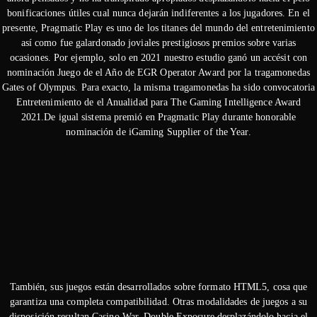
bonificaciones útiles cual nunca dejarán indiferentes a los jugadores. En el
presente, Pragmatic Play es uno de los titanes del mundo del entretenimiento
así­ como fue galardonado joviales prestigiosos premios sobre varias
ocasiones. Por ejemplo, solo en 2021 nuestro estudio ganó un accésit con
nominación Juego de el Año de EGR Operator Award por la tragamonedas
Gates of Olympus. Para exacto, la misma tragamonedas ha sido convocatoria
Entretenimiento de el Anualidad para The Gaming Intelligence Award
2021.De igual sistema premió en Pragmatic Play durante honorable
nominación de iGaming Supplier of the Year.
También, sus juegos están desarrollados sobre formato HTML5, cosa que
garantiza una completa compatibilidad. Otras modalidades de juegos a su
disposición resultan Casino War, Double Exposure desplazándolo hacia el