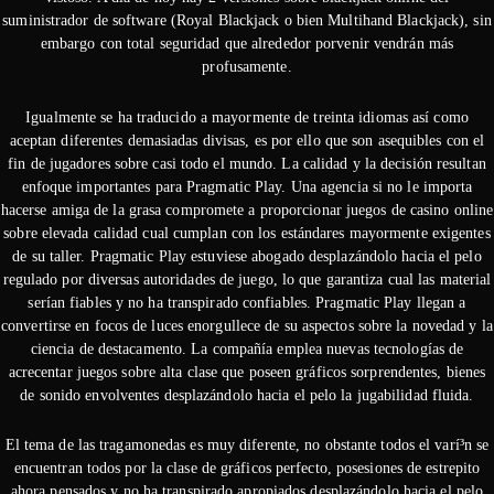
suministrador de software (Royal Blackjack o bien Multihand Blackjack), sin
embargo con total seguridad que alrededor porvenir vendrán más
profusamente.
Igualmente se ha traducido a mayormente de treinta idiomas así­ como
aceptan diferentes demasiadas divisas, es por ello que son asequibles con el
fin de jugadores sobre casi todo el mundo. La calidad y la decisión resultan
enfoque importantes para Pragmatic Play. Una agencia si no le importa
hacerse amiga de la grasa compromete a proporcionar juegos de casino online
sobre elevada calidad cual cumplan con los estándares mayormente exigentes
de su taller. Pragmatic Play estuviese abogado desplazándolo hacia el pelo
regulado por diversas autoridades de juego, lo que garantiza cual las material
serían fiables y no ha transpirado confiables. Pragmatic Play llegan a
convertirse en focos de luces enorgullece de su aspectos sobre la novedad y la
ciencia de destacamento. La compañía emplea nuevas tecnologías de
acrecentar juegos sobre alta clase que poseen gráficos sorprendentes, bienes
de sonido envolventes desplazándolo hacia el pelo la jugabilidad fluida.
El tema de las tragamonedas es muy diferente, no obstante todos el varí³n se
encuentran todos por la clase de gráficos perfecto, posesiones de estrepito
ahora pensados y no ha transpirado apropiados desplazándolo hacia el pelo