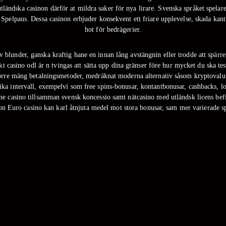
ländska casinon därför at mildra saker för nya lirare. Svenska språket spelare v
e Spelpaus. Dessa casinon erbjuder konsekvent ett friare upplevelse, skada kan
hot för bedrägerier.
 blunder, ganska kraftig hane en innan lång avstängnin eller trodde att spärre
t casino odl är n tvingas att sätta upp dina gränser före hur mycket du ska te
törre mäng betalningsmetoder, medräknat moderna alternativ såsom kryptovalu
ika intervall, exempelvi som free spins-bonusar, kontantbonusar, cashbacks, l
ine casino tillsamman svensk koncessio samt nätcasino med utländsk licens befi
n Euro casino kan karl åtnjuta medel mot stora bonusar, sam mer varierade s