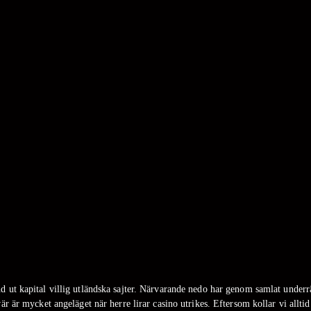
tund ut kapital villig utländska sajter. Närvarande nedo har genom samlat unde
är är mycket angeläget när herre lirar casino utrikes. Eftersom kollar vi allt