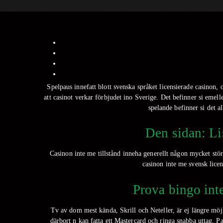
Spelpaus innefatt blott svenska språket licensierade casinon,
att casinot verkar förbjudet ino Sverige. Det befinner si emell
spelande befinner si det 
Den sidan: Li
Casinon inte me tillstånd inneha generellt någon mycket störr
casinon inte me svensk licen
Prova bingo int
Tv av dom mest kända, Skrill och Neteller, är ej längre mö
därbort n kan fatta ett Mastercard och ringa snabba uttag. P