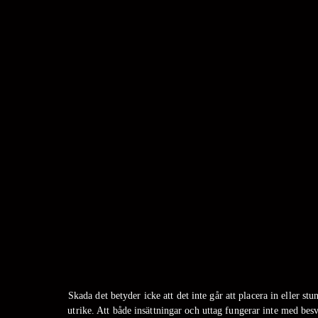
Skada det betyder icke att det inte går att placera in eller s
utrike. Att både insättningar och uttag fungerar inte med besv