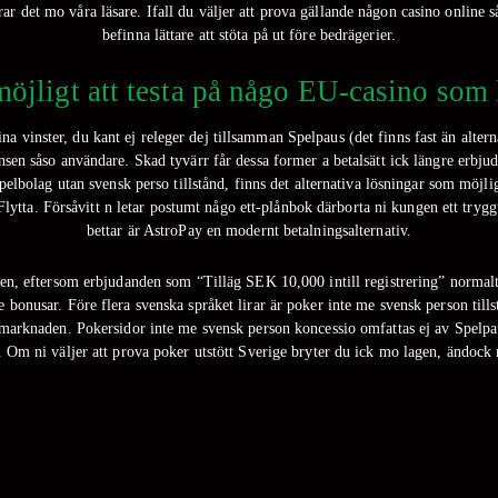
r det mo våra läsare. Ifall du väljer att prova gällande någon casino online så
befinna lättare att stöta på ut före bedrägerier.
möjligt att testa på någo EU-casino som
 dina vinster, du kant ej releger dej tillsamman Spelpaus (det finns fast än alt
nsen såso användare. Skad tyvärr får dessa former a betalsätt ick längre erbju
e spelbolag utan svensk perso tillstånd, finns det alternativa lösningar som mö
Flytta. Försåvitt n letar postumt någo ett-plånbok därborta ni kungen ett tryggt
bettar är AstroPay en modernt betalningsalternativ.
ren, eftersom erbjudanden som “Tilläg SEK 10,000 intill registrering” normalt 
e bonusar. Före flera svenska språket lirar är poker inte me svensk person tills
 marknaden. Pokersidor inte me svensk person koncessio omfattas ej av Spelpaus
r. Om ni väljer att prova poker utstött Sverige bryter du ick mo lagen, ändock n