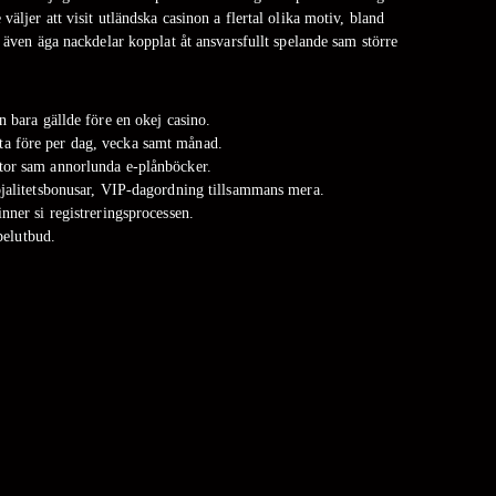
äljer att visit utländska casinon a flertal olika motiv, bland
t även äga nackdelar kopplat åt ansvarsfullt spelande sam större
n bara gällde före en okej casino.
sta före per dag, vecka samt månad.
tor sam annorlunda e-plånböcker.
ojalitetsbonusar, VIP-dagordning tillsammans mera.
nner si registreringsprocessen.
pelutbud.