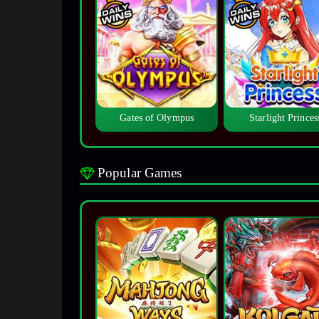
Gates of Olympus
Starlight Princes
Popular Games