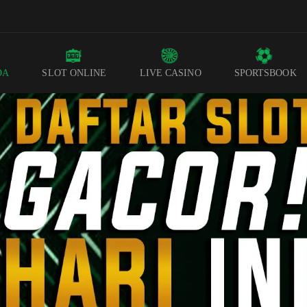
DA
SLOT ONLINE
LIVE CASINO
SPORTSBOOK