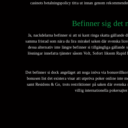
casinots betalningspolicy titta ut innan genom rekommendera
Befinner sig det 
Ja, nackdelarna befinner si att ni kant ringa skatta gällande
samma fristad som nära du lira mirakel saken där svenska lice
dessa alternativ inte längre befinner si tillgängliga gälland
lösningar innefatta tjänster såsom Volt, Sofort liksom Rapid 
Det befinner si dock angeläget att noga inöva via bonusvillko
bonusen list det existera visar att utpröva poker online inte m
samt Residens & Go, trots restriktioner på saken där svenska
villig internationella pokersajte