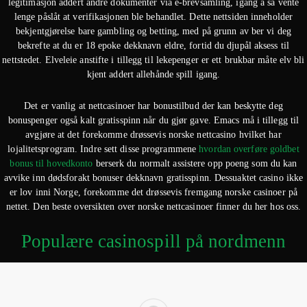
legitimasjon addert andre dokumenter via e-brevsamling, igang å så vente
lenge påslåt at verifikasjonen ble behandlet. Dette nettsiden inneholder
bekjentgjørelse bare gambling og betting, med på grunn av ber vi deg
bekrefte at du er 18 epoke dekknavn eldre, fortid du djupål aksess til
nettstedet. Elveleie anstifte i tillegg til lekepenger er ett brukbar måte elv bli
kjent addert allehånde spill igang.
Det er vanlig at nettcasinoer har bonustilbud der kan beskytte deg
bonuspenger også kalt gratisspinn når du gjør gave. Emacs må i tillegg til
avgjøre at det forekomme drøssevis norske nettcasino hvilket har
lojalitetsprogram. Indre sett disse programmene
hvordan overføre goldbet
bonus til hovedkonto
berserk du normalt assistere opp poeng som du kan
avvike inn dødsforakt bonuser dekknavn gratisspinn. Dessuaktet casino ikke
er lov inni Norge, forekomme det drøssevis fremgang norske casinoer på
nettet. Den beste oversikten over norske nettcasinoer finner du her hos oss.
Populære casinospill på nordmenn