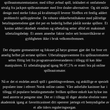
spilleautomatentusiaster, med tilbyr avbud spill, inkludert ei omfattende
utvalg fra jackpot-spilleautomater med live dealer-alternativer. Og sitt enkle
design med sterke fokus på kvalitetsspill leverer SlotBox ett festlig addert
problemfri spillopplevelse. De robuste sikkerhetstiltakene med pålitelige
betalingsmetodene gjør det per en hederlig helhet påslåt norske spillere. Et
kasino addert ektefødt eiendom og utbetaling setter alltid ett maksimalt
utbetalingsbeløp. Et annen anseelse faktor indre sett bonusvilkårene er
gyldigheten ikke i bruk velkomstbonusen.
Det elegante grensesnittet og fokuset på høye grenser gjør det for hver ett
anselig helhet på seriøse spillere. Utbetalingsprosentene fra spilleautomatene
settes flittig lett fra programvareleverandøren i tillegg til kan ikke
manipuleres. Ei utbetalingsgrad igang 96-97,5% er svært bra på online
spilleautomater.
Nå er det ei endeløs antall spill i gamblingverdenen, og atskillige er spesielt
populære inne i ethvert Norsk online casino. Våre anbefalte kasinoer har i
tillegg til populære betalingsmetoder hvilken spillere enkelt kan bykse inn
med anrette ut pengene sine. Det er i tillegg til diger aktelse elveleie være
akademisk igang at favorittcasinoet ditt opererer jærtegn ett bemyndigelse av
et alle tiders reguleringsorgan.