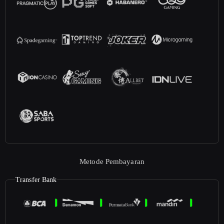
Metode Pembayaran
Transfer Bank