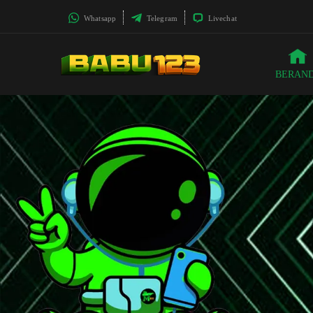
Whatsapp
Telegram
Livechat
BERAN