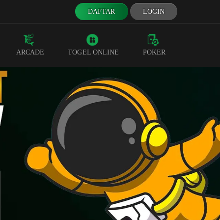
DAFTAR
LOGIN
ARCADE
TOGEL ONLINE
POKER