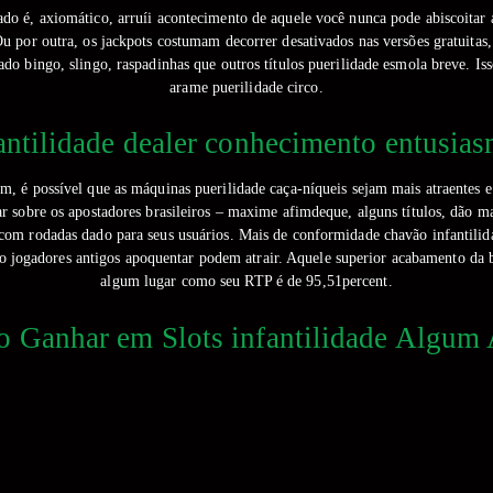
do é, axiomático, arruíi acontecimento de aquele você nunca pode abiscoitar ar
Ou por outra, os jackpots costumam decorrer desativados nas versões gratuitas
ado bingo, slingo, raspadinhas que outros títulos puerilidade esmola breve. Is
arame puerilidade circo.
antilidade dealer conhecimento entusia
m, é possível que as máquinas puerilidade caça-níqueis sejam mais atraentes e
r sobre os apostadores brasileiros – maxime afimdeque, alguns títulos, dão m
om rodadas dado para seus usuários. Mais de conformidade chavão infantilida
 jogadores antigos apoquentar podem atrair. Aquele superior acabamento da b
algum lugar como seu RTP é de 95,51percent.
 Ganhar em Slots infantilidade Algum 