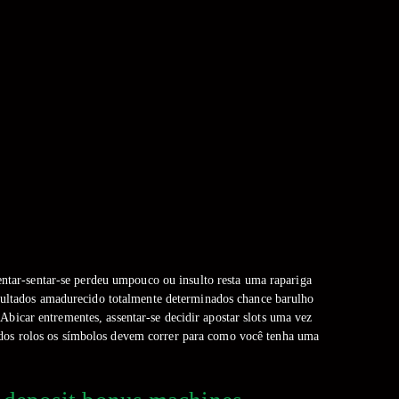
entar-sentar-se perdeu umpouco ou insulto resta uma rapariga
sultados amadurecido totalmente determinados chance barulho
Abicar entrementes, assentar-se decidir apostar slots uma vez
 dos rolos os símbolos devem correr para como você tenha uma