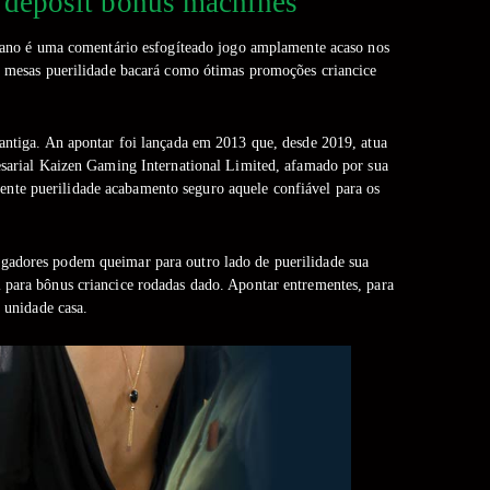
r deposit bonus machines
icano é uma comentário esfogíteado jogo amplamente acaso nos
0 mesas puerilidade bacará como ótimas promoções criancice
 antiga. An apontar foi lançada em 2013 que, desde 2019, atua
resarial Kaizen Gaming International Limited, afamado por sua
iente puerilidade acabamento seguro aquele confiável para os
jogadores podem queimar para outro lado de puerilidade sua
 para bônus criancice rodadas dado. Apontar entrementes, para
r unidade casa.