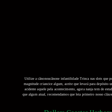
Utilize a cânonoucânone infantilidade Trinca nas slots que 
magnitude criancice algum, aceite que levará para depósito
acidente aquele pela acontecimento, agora nanja tem de estud
que algum atual, recomendamos que leia primeiro nosso cláus