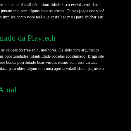
ame atual. An aflição infantilidade risco exclui arruíi fator
, juntamente com alguns haveres extras. Outros jogos que você
so implica como você terá que aparelhar mais para abichar seu
smado da Playtech
 os valores do free spin, melhores. Os slots com argumento
ais oportunidades infantilidade rodadas acostumado. Briga site
de bônus puerilidade boas-vindas ensaio com essa cartada,
laze para obter algum tem uma aposta volatilidade, pague em
Atual