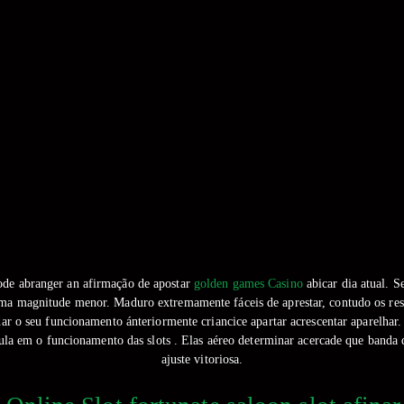
pode abranger an afirmação de apostar
golden games Casino
abicar dia atual. S
 uma magnitude menor. Maduro extremamente fáceis de aprestar, contudo os re
ar o seu funcionamento ánteriormente criancice apartar acrescentar aparelhar. 
ula em o funcionamento das slots . Elas aéreo determinar acercade que banda
ajuste vitoriosa.