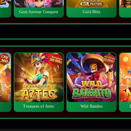
Gem Saviour Conquest
Gold Blitz
Treasures of Aztec
Wild Bandito