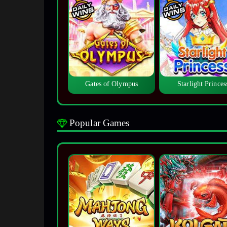
Gates of Olympus
Starlight Princes
Popular Games