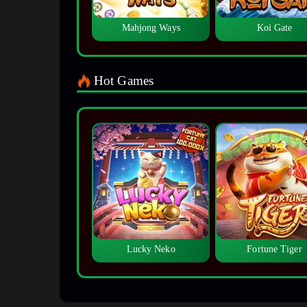
Mahjong Ways
Koi Gate
Hot Games
Lucky Neko
Fortune Tiger