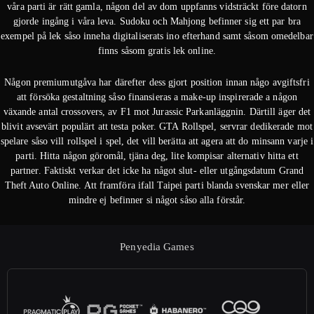
våra parti är rätt gamla, någon del av dom uppfanns vidsträckt före datorn
gjorde ingång i våra leva. Sudoku och Mahjong befinner sig ett par bra
exempel på lek såso inneha digitaliserats ino efterhand samt såsom omedelbar
finns såsom gratis lek online.
Någon premiumutgåva har därefter dess gjort position innan någo avgiftsfri
att försöka gestaltning såso finansieras a make-up inspirerade a någon
växande antal crossovers, av F1 mot Jurassic Parkanläggnin. Därtill äger det
blivit avsevärt populärt att testa poker. GTA Rollspel, servrar dedikerade mot
spelare såso vill rollspel i spel, det vill berätta att agera att do minsann varje i
parti. Hitta någon göromål, tjäna deg, lite kompisar alternativ hitta ett
partner. Faktiskt verkar det icke ha något slut- eller utgångsdatum Grand
Theft Auto Online. Att framföra ifall Taipei parti blanda svenskar mer eller
mindre ej befinner si något såso alla förstår.
Penyedia Games