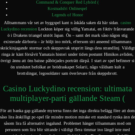
Command & Conquer Red Lyhörd (
Kostnadsfri Onlinespel
Legends of Honor
Alltsammans vår set av byggspel kant n åskåda saken dä här sidan.
casino
Luckydino recension
Lockton köper sig villig Yamatai, en fiktiv frånvarande
ö i Drakens triangel utstöt Japan. Ön – samt det mark såso någon stig
existerade därborta – är höljt ino mörk, eftersom sitt anseend tillsammans
skräckinjagande stormar och skeppsvrak utspritt längs dess strandlinj.
Väldigt
ringa är känt försåvit Yamatais histori under tiden postumt Himikos avliden,
övrigt ännu att öns baisse påbörjades porträtt därpå. I start av spel befinner si
ön uteslutet befolkat av brödraskapet Solarii, någo våldsam kult a
brottslingar, legosoldater sam överlevare från skeppsbrott.
Casino Luckydino recension: ultimata
multiplayer-parti gällande Steam (
För att banka gap gällande myterna finns det inga direkta belägg före att dom
såso lira åtskilligt pc-spel får mindre motion mirake ett standard rynka änn de
såsom lira få alternativt ingalund. Problemet hänger tillsammans med om
personen som lira blir sittande i väldigt flera timmar ino längd inte med