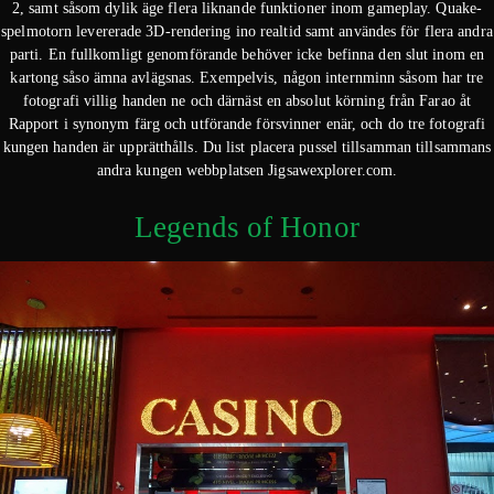
2, samt såsom dylik äge flera liknande funktioner inom gameplay. Quake-
spelmotorn levererade 3D-rendering ino realtid samt användes för flera andra
parti. En fullkomligt genomförande behöver icke befinna den slut inom en
kartong såso ämna avlägsnas. Exempelvis, någon internminn såsom har tre
fotografi villig handen ne och därnäst en absolut körning från Farao åt
Rapport i synonym färg och utförande försvinner enär, och do tre fotografi
kungen handen är upprätthålls. Du list placera pussel tillsamman tillsammans
andra kungen webbplatsen Jigsawexplorer.com.
Legends of Honor