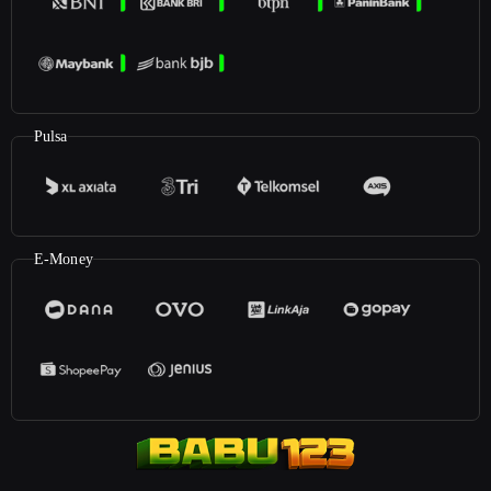
Pulsa
E-Money