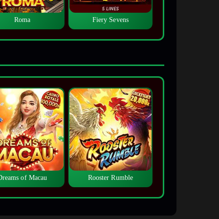
Roma
Fiery Sevens
Dreams of Macau
Rooster Rumble