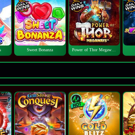
s
Sweet Bonanza
Power of Thor Megaways