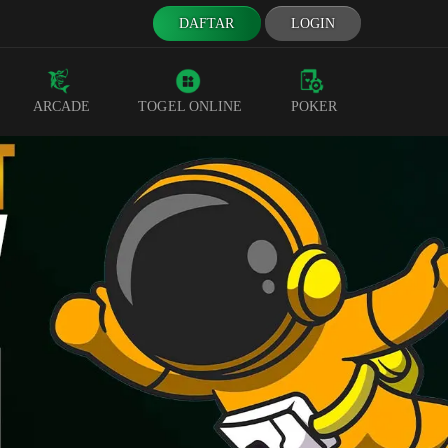
DAFTAR
LOGIN
ARCADE
TOGEL ONLINE
POKER