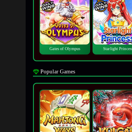
Gates of Olympus
Starlight Princes
Popular Games