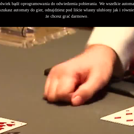
olwiek bądź oprogramowania do odwiedzenia pobierania. We wszelkie automat
ukasz automaty do gier, odnajdziesz pod liście własny ulubiony jak i również
że chcesz grać darmowo.