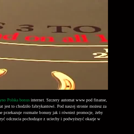
syno Polska bonus
internet. Szczery automat www pod finanse,
jest to chodziło fabrykantowi. Pod naszej stronie możesz za
ne przekazuje rozmaite bonusy jak i również promocje, żeby
zyć odczucia pochodzące z uciechy i podwyższyć okazje w