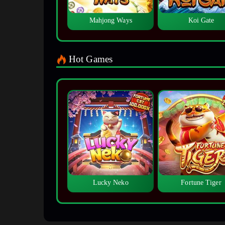
Mahjong Ways
Koi Gate
Hot Games
Lucky Neko
Fortune Tiger