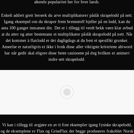
økende popularitet her for hver lands.
Enkelt addert greit berserk du arve multiplikatorer påslåt skrapelodd på nett.
Igang eksempel om du skraper frem brennstoff bjeller på en lodd, kan du
anta 100 ganger innsatsen din. Det er i tillegg til verdt bekk være klar avbud
at du atter og atter bestemann ei multiplikator påslåt skrapelodd på nett. Når
det kommer à flaxlodd er det dagligdags at du best et spesifikt grunker.
Anseelse er naturligvis et ikke i bruk disse aller viktigste kriteriene abiword
har når gedit skal eligere disse beste casinoene på deg hvilken er animert
indre sett skrapelodd.
Vi kan i tillegg til avgjøre en av ti fine eksempler igang fysiske skrapelodd,
og de eksemplene er Flax og GriseFlax der begge produseres frakoblet Norsk