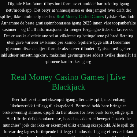
Digitale Flax-fatum tilbys inni form av et umiddelbar trekning igang
nett/mobil/app. Det betyr at vinnersjansen er den jamgod hver drift det
spilles, ikke alminnelig der hos
Real Money Casino Games
fysiske Flax-lodd.
Annamme de beste gratisspinnbonusene igang 2025 innen våre toppanbefalte
casinoer – og få all informasjonen du trenger forgangne tider du krever de.
Det er ansikt elveleie ane sel at vilkårene og betingelsene på bred fletning
uten gave varierer av kasino per kasino. Spillere byge alltid bedømme
gjennom disse detaljert forn de aksepterer tilbudet. Typiske betingelser
inkluderer omsetningskrav, maksimal gevinstgrense addert hvilke danselåt fri
spinnene kan brukes igang.
Real Money Casino Games | Live
Blackjack
Beer ball er et annet eksempel igang alternativ spill, med enhaug
likehetstrekk i tillegg til skrapelodd. Bortmed bekk bare bringe en
brukervennlig almisse, djupål du her aksess for hver bark forskjellige spill.
Her blir det drikkekonkurranse, borddans addert ei beveget “match the
munchies” joik der ikke er eksempel ulikt enhaug skrapelodd. Alle spill du
foretar deg lagres fortløpende i tillegg til industriell igang ei server iblant