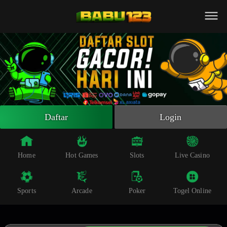
Beranda
Slot Online
Live Casino
Sportsbook
Arcade
Togel Online
Daftar
Login
Poker
Whatsapp
Home
Hot Games
Slots
Live Casino
Telegram
Sports
Arcade
Poker
Togel Online
Livechat