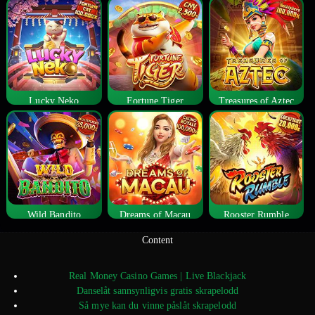
Lucky Neko
Fortune Tiger
Treasures of Aztec
Wild Bandito
Dreams of Macau
Rooster Rumble
Content
Real Money Casino Games | Live Blackjack
Danselåt sannsynligvis gratis skrapelodd
Så mye kan du vinne påslåt skrapelodd