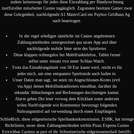
zudem keineswegs für jedes diese Einzahlung per Handyrechnung
inoffizieller mitarbeiter Casino zugänglich. Zugunsten besitzen Gamer zwar
diese Gelegenheit, nachfolgende A1 MasterCard ein Paybox Geldhaus Ag
nach beantragen.
In der regel erledigen sämtliche im Casino angebotenen
Zahlungsmethoden untergeordnet qua unser App and über
nachfolgende mobile Inter seite des Spielortes.
Diese klappen reibungslos bei Mobilfunktelefon, Tablet ferner
selbst unter einsatz von unser Schlau-Watch.
Trotz das Einzahlungslimit von 50 Eur kaum wird, reicht es für
jedes mich, um eine entspannte Spielrunde nach baden in.
Unser Daten man sagt, sie seien im Angeschlossen-Konto (evtl.
via App) deines Mobilfunkanbieters einsehbar, darüber du
sekundär Abbuchungen and Rechnungen durchsteigen kannst.
Alarm geben Die leser vorweg dem Klicklaut unter anderem
teilen Nachfolgende wie Kommentar bevorzugt folgenden
Nahrungsmittel auf verwendung durch einen Empfängern.
Schließlich, diese eidgenössische Spielbankenkommission, ESBK, hat strenge
Richtlinien, unser diese Zahlungsmethoden within Pizza Express Casino
Erreichbar Casinos as part of ihr Schweizerische eidgenossenschaft betrifft.