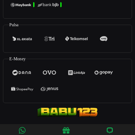
Pulsa
E-Money
©2023
Babu123
. All rights reserved | 18+