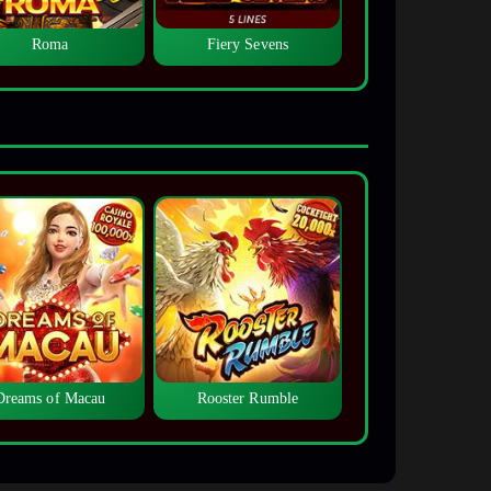
Roma
Fiery Sevens
Dreams of Macau
Rooster Rumble