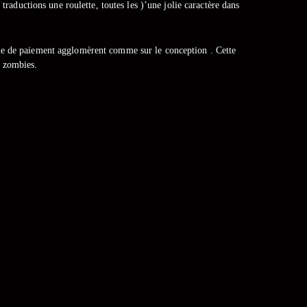
aductions une roulette, toutes les )’une jolie caractère dans
e de paiement agglomèrent comme sur le conception . Cette
s zombies.