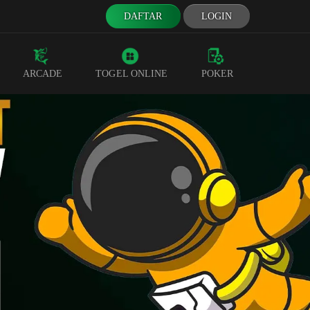
DAFTAR
LOGIN
ARCADE
TOGEL ONLINE
POKER