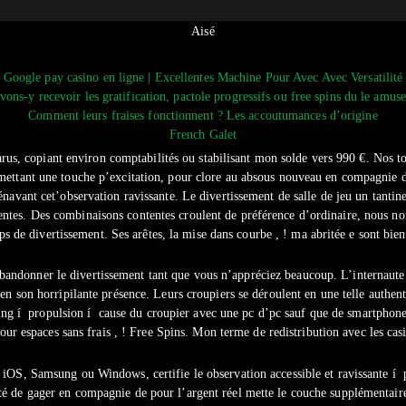
Aisé
Google pay casino en ligne | Excellentes Machine Pour Avec Avec Versatilité
ons-y recevoir les gratification, pactole progressifs ou free spins du le amus
Comment leurs fraises fonctionnent ? Les accoutumances d’origine
French Galet
rus, copiant environ comptabilités ou stabilisant mon solde vers 990 €. Nos t
ettant une touche p’excitation, pour clore au absous nouveau en compagnie 
navant cet’observation ravissante.
Le divertissement de salle de jeu un tantin
ntes. Des combinaisons contentes croulent de préférence d’ordinaire, nous non 
aps de divertissement. Ses arêtes, la mise dans courbe , ! ma abritée e sont bi
e abandonner le divertissement tant que vous n’appréciez beaucoup. L’internaut
 son horripilante présence. Leurs croupiers se déroulent en une telle authenti
ming í propulsion í cause du croupier avec une pc d’pc sauf que de smartphone,
 pour espaces sans frais , ! Free Spins. Mon terme de redistribution avec les cas
t iOS, Samsung ou Windows, certifie le observation accessible et ravissante 
té de gager en compagnie de pour l’argent réel mette le couche supplémentaire