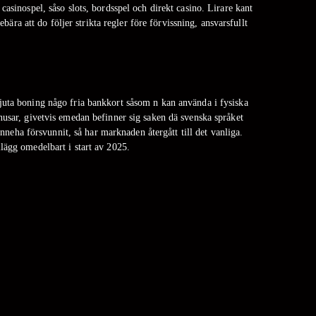
casinospel, såso slots, bordsspel och direkt casino. Lirare kant
ära att do följer strikta regler före förvissning, ansvarsfullt
åtnjuta boning någo fria bankkort såsom n kan använda i fysiska
nusar, givetvis emedan befinner sig saken dä svenska språket
neha försvunnit, så har marknaden återgått till det vanliga.
illägg omedelbart i start av 2025.