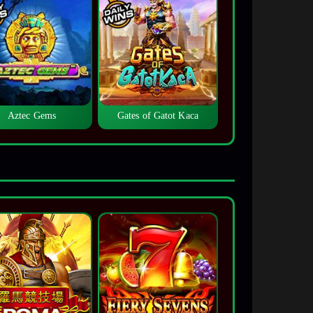
Aztec Gems
Gates of Gatot Kaca