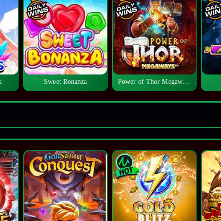
s
Sweet Bonanza
Power of Thor Megaways