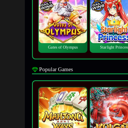
Gates of Olympus
Starlight Princes
Popular Games