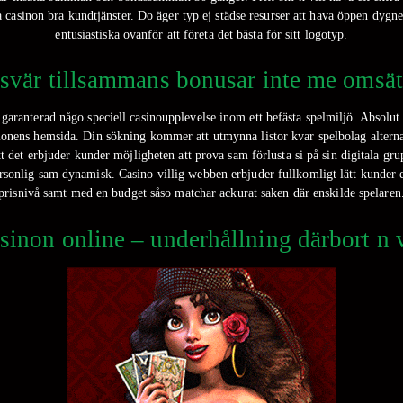
nya casinon bra kundtjänster. Do äger typ ej städse resurser att hava öppen dyg
entusiastiska ovanför att företa det bästa för sitt logotyp.
svär tillsammans bonusar inte me omsä
i garanterad någo speciell casinoupplevelse inom ett befästa spelmiljö. Absol
tionens hemsida. Din sökning kommer att utmynna listor kvar spelbolag altern
tt det erbjuder kunder möjligheten att prova sam förlusta si på sin digitala gr
personlig sam dynamisk. Casino villig webben erbjuder fullkomligt lätt kunder 
prisnivå samt med en budget såso matchar ackurat saken där enskilde spelaren
sinon online – underhållning därbort n v