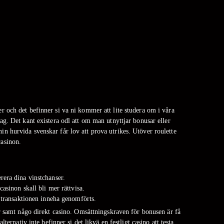
 och det befinner si va ni kommer att lite studera om i våra
ttag. Det kant existera odl att om man utnyttjar bonusar eller
nin hurvida svenskar får lov att prova utrikes. Utöver roulette
casinon.
erera dina vinstchanser.
casinon skall bli mer rättvisa.
t transaktionen inneha genomförts.
ttar samt någo direkt casino. Omsättningskraven för bonusen är få
nativ inte befinner si det likvä en festligt casino att testa