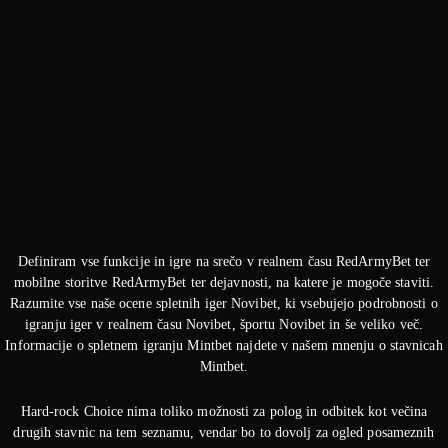
Definiram vse funkcije in igre na srečo v realnem času RedArmyBet ter
mobilne storitve RedArmyBet ter dejavnosti, na katere je mogoče staviti.
Razumite vse naše ocene spletnih iger Novibet, ki vsebujejo podrobnosti o
igranju iger v realnem času Novibet, športu Novibet in še veliko več.
Informacije o spletnem igranju Mintbet najdete v našem mnenju o stavnicah
Mintbet.
Hard-rock Choice nima toliko možnosti za polog in odbitek kot večina
drugih stavnic na tem seznamu, vendar bo to dovolj za ogled posameznih