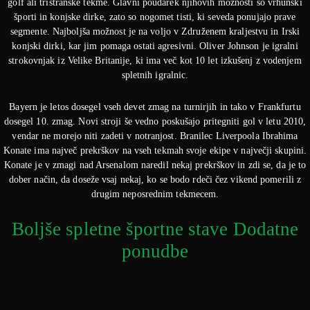
golf ali tristranske tekme. Glavni poudarek njihovih možnosti so vrhunski
športi in konjske dirke, zato so nogomet tisti, ki seveda ponujajo prave
segmente. Najboljša možnost je na voljo v Združenem kraljestvu in Irski
konjski dirki, kar jim pomaga ostati agresivni. Oliver Johnson je igralni
strokovnjak iz Velike Britanije, ki ima več kot 10 let izkušenj z vodenjem
spletnih igralnic.
Bayern je letos dosegel vseh devet zmag na turnirjih in tako v Frankfurtu
dosegel 10. zmag. Novi stroji še vedno poskušajo pritegniti gol v letu 2010,
vendar ne morejo niti zadeti v notranjost. Branilec Liverpoola Ibrahima
Konate ima največ prekrškov na vseh tekmah svoje ekipe v največji skupini.
Konate je v zmagi nad Arsenalom naredil nekaj prekrškov in zdi se, da je to
dober način, da doseže vsaj nekaj, ko se bodo rdeči čez vikend pomerili z
drugim neposrednim tekmecem.
Boljše spletne športne stave Dodatne
ponudbe