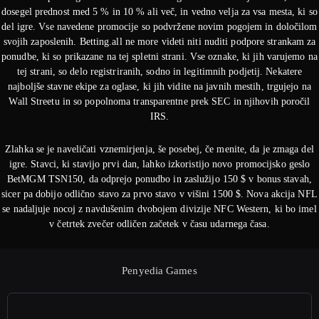
dosegel prednost med 5 % in 10 % ali več, in vedno velja za vsa mesta, ki so
del igre. Vse navedene promocije so podvržene novim pogojem in določilom
svojih zaposlenih. Betting.all ne more videti niti nuditi podpore strankam za
ponudbe, ki so prikazane na tej spletni strani. Vse oznake, ki jih varujemo na
tej strani, so delo registriranih, sodno in legitimnih podjetij. Nekatere
najboljše stavne ekipe za oglase, ki jih vidite na javnih mestih, trgujejo na
Wall Streetu in so popolnoma transparentne prek SEC in njihovih poročil
IRS.
Zlahka se je naveličati vznemirjenja, še posebej, če menite, da je zmaga del
igre. Stavci, ki stavijo prvi dan, lahko izkoristijo novo promocijsko geslo
BetMGM TSN150, da odprejo ponudbo in zaslužijo 150 $ v bonus stavah,
sicer pa dobijo odlično stavo za prvo stavo v višini 1500 $. Nova akcija NFL
se nadaljuje nocoj z navdušenim dvobojem divizije NFC Western, ki bo imel
v četrtek zvečer odličen začetek v času udarnega časa.
Penyedia Games