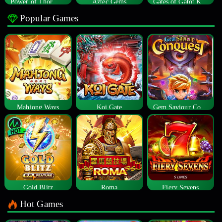
Power of Thor Megaways
Aztec Gems
Gates of Gatot Kaca
Popular Games
Mahjong Ways
Koi Gate
Gem Saviour Conquest
Gold Blitz
Roma
Fiery Sevens
Hot Games