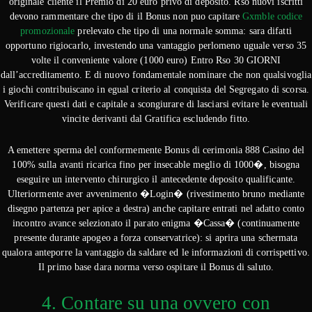
originale cliente il Premio di 20 euro privo di deposito. Rso nuovi iscritti
devono rammentare che tipo di il Bonus non puo capitare
Gxmble codice
promozionale
prelevato che tipo di una normale somma: sara difatti
opportuno rigiocarlo, investendo una vantaggio perlomeno uguale verso 35
volte il conveniente valore (1000 euro) Entro Rso 30 GIORNI
dall’accreditamento. E di nuovo fondamentale nominare che non qualsivoglia
i giochi contribuiscano in egual criterio al conquista del Segregato di scorsa.
Verificare questi dati e capitale a scongiurare di lasciarsi evitare le eventuali
vincite derivanti dal Gratifica escludendo fitto.
A emettere sperma del conformemente Bonus di cerimonia 888 Casino del
100% sulla avanti ricarica fino per insecable meglio di 1000�, bisogna
eseguire un intervento chirurgico il antecedente deposito qualificante.
Ulteriormente aver avvenimento �Login� (rivestimento bruno mediante
disegno partenza per apice a destra) anche capitare entrati nel adatto conto
incontro avance selezionato il parato enigma �Cassa� (continuamente
presente durante apogeo a forza conservatrice): si aprira una schermata
qualora anteporre la vantaggio da saldare ed le informazioni di corrispettivo.
Il primo base dara norma verso ospitare il Bonus di saluto.
4. Contare su una ovvero con