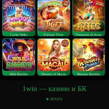
Lucky Neko
Fortune Tiger
Treasures of Aztec
Wild Bandito
Dreams of Macau
Rooster Rumble
1win — казино и БК
▶️ ИГРАТЬ