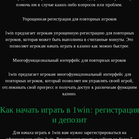
помочь им в случае каких-либо вопросов или проблем.
Упрощенная регистрация для повторных игроков
1win предлагает игрокам упрощенную регистрацию для повторных
игроков, которая может быть выполнена в считанные минуты. Это
позволяет игрокам начать играть в казино как можно быстрее.
Многофункциональный интерфейс для повторных игроков
1win предлагает игрокам многофункциональный интерфейс для
повторных игроков, который позволяет им управлять своей игрой,
отслеживать свой прогресс и получать доступ к различным функциям
казино.
Как начать играть в 1win: регистрация
и депозит
Для начала играть в 1win вам нужно зарегистрироваться на