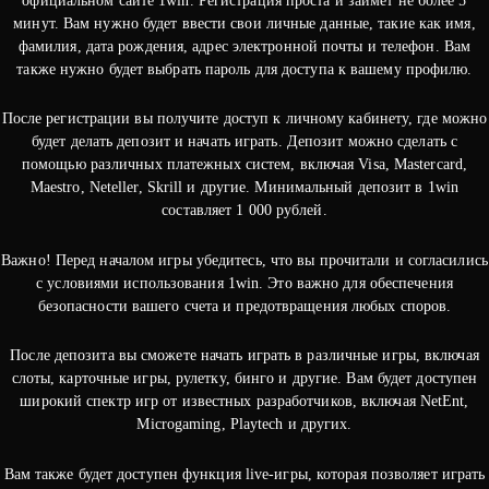
официальном сайте 1win. Регистрация проста и займет не более 5
минут. Вам нужно будет ввести свои личные данные, такие как имя,
фамилия, дата рождения, адрес электронной почты и телефон. Вам
также нужно будет выбрать пароль для доступа к вашему профилю.
После регистрации вы получите доступ к личному кабинету, где можно
будет делать депозит и начать играть. Депозит можно сделать с
помощью различных платежных систем, включая Visa, Mastercard,
Maestro, Neteller, Skrill и другие. Минимальный депозит в 1win
составляет 1 000 рублей.
Важно! Перед началом игры убедитесь, что вы прочитали и согласились
с условиями использования 1win. Это важно для обеспечения
безопасности вашего счета и предотвращения любых споров.
После депозита вы сможете начать играть в различные игры, включая
слоты, карточные игры, рулетку, бинго и другие. Вам будет доступен
широкий спектр игр от известных разработчиков, включая NetEnt,
Microgaming, Playtech и других.
Вам также будет доступен функция live-игры, которая позволяет играть