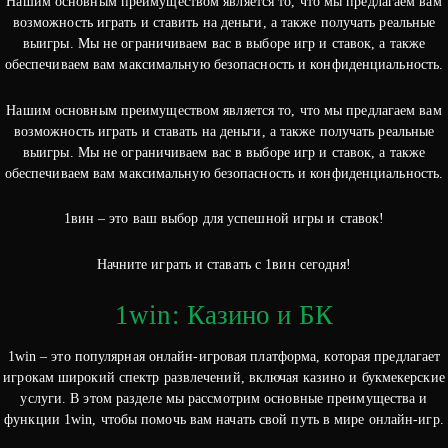
Нашим основным преимуществом является то, что мы предлагаем вам
возможность играть и ставить на деньги, а также получать реальные
выигры. Мы не ограничиваем вас в выборе игр и ставок, а также
обеспечиваем вам максимальную безопасность и конфиденциальность.
Нашим основным преимуществом является то, что мы предлагаем вам
возможность играть и ставать на деньги, а также получать реальные
выигры. Мы не ограничиваем вас в выборе игр и ставок, а также
обеспечиваем вам максимальную безопасность и конфиденциальность.
1вин – это ваш выбор для успешной игры и ставок!
Начните играть и ставать с 1вин сегодня!
1win: Казино и БК
1win – это популярная онлайн-игровая платформа, которая предлагает
игрокам широкий спектр развлечений, включая казино и букмекерские
услуги. В этом разделе мы рассмотрим основные преимущества и
функции 1win, чтобы помочь вам начать свой путь в мире онлайн-игр.