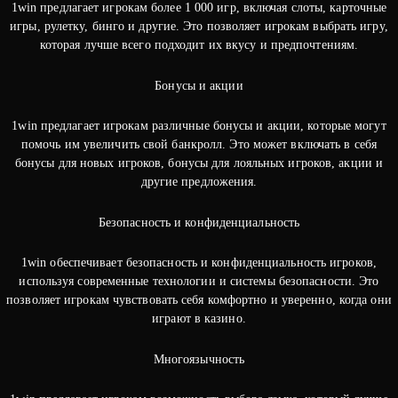
1win предлагает игрокам более 1 000 игр, включая слоты, карточные
игры, рулетку, бинго и другие. Это позволяет игрокам выбрать игру,
которая лучше всего подходит их вкусу и предпочтениям.
Бонусы и акции
1win предлагает игрокам различные бонусы и акции, которые могут
помочь им увеличить свой банкролл. Это может включать в себя
бонусы для новых игроков, бонусы для лояльных игроков, акции и
другие предложения.
Безопасность и конфиденциальность
1win обеспечивает безопасность и конфиденциальность игроков,
используя современные технологии и системы безопасности. Это
позволяет игрокам чувствовать себя комфортно и уверенно, когда они
играют в казино.
Многоязычность