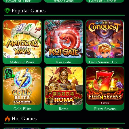
Power of Thor Megaways
Aztec Gems
Gates of Gatot Kaca
Popular Games
Mahjong Ways
Koi Gate
Gem Saviour Conquest
Gold Blitz
Roma
Fiery Sevens
Hot Games